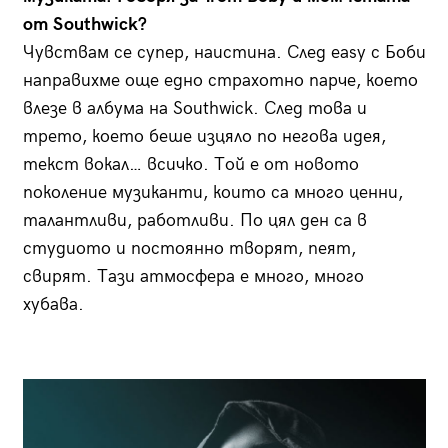
от Southwick?
Чувствам се супер, наистина. След easy с Боби
направихме още едно страхотно парче, което
влезе в албума на Southwick. След това и
трето, което беше изцяло по негова идея,
текст вокал… всичко. Той е от новото
поколение музиканти, които са много ценни,
талантливи, работливи. По цял ден са в
студиото и постоянно творят, пеят,
свирят. Тази атмосфера е много, много
хубава.