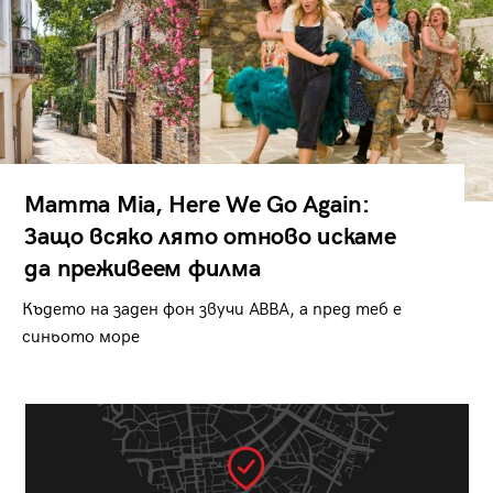
Mamma Mia, Here We Go Again:
Защо всяко лято отново искаме
да преживеем филма
Където на заден фон звучи ABBA, а пред теб е
синьото море