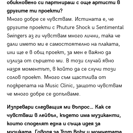
обикновено си партнираш с още артисти в
другите ти проекти?
Много добре се чувствам. Истината е, че
другите проекти с Phuture Shoсk и Sentimental
Swingers аз ги чувствам много лични, така че
дали името ми е самостоятелно на плаката,
или ще е в общ проект, за мен е важно да
излиза от сърцето ми. В този случай явно
назря моментът, в който да се случи този
солов проект. Много съм щастлива от
подкрепата на Music Clinic, защото чувствам
че много добре се допълваме.
Изпревари следващия ми въпрос… Как се
чувстваш в лейбъл, където има музиканти,
които споделят една и съща идея за
музиката. Говоря за Trom Boby и момчетата