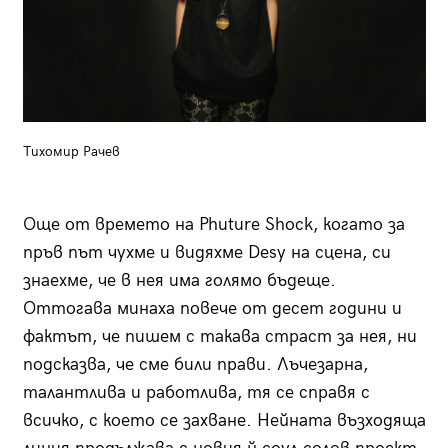
Тихомир Рачев
Още от времето на Phuture Shock, когато за
пръв път чухме и видяхме Desy на сцена, си
знаехме, че в нея има голямо бъдеще.
Оттогава минаха повече от десет години и
фактът, че пишем с такава страст за нея, ни
подсказва, че сме били прави. Лъчезарна,
талантлива и работлива, тя се справя с
всичко, с което се захване. Нейната възходяща