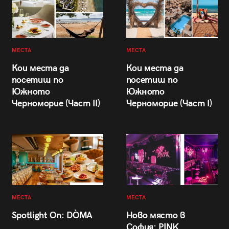
МЕСТА
МЕСТА
Кои места да
Кои места да
посетиш по
посетиш по
Южното
Южното
Черноморие (Част II)
Черноморие (Част I)
МЕСТА
МЕСТА
Spotlight On: DÒMA
Ново място в
София: PINK