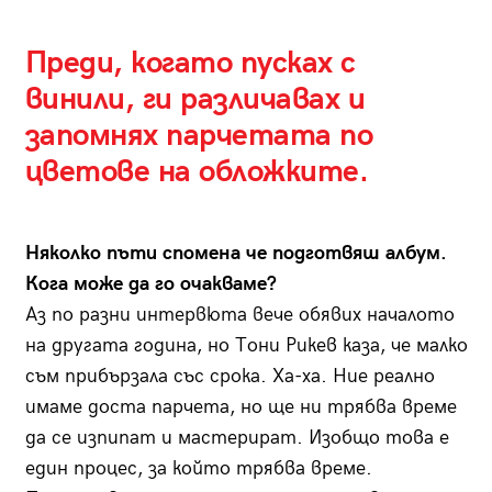
Преди, когато пусках с
винили, ги различавах и
запомнях парчетата по
цветове на обложките.
Няколко пъти спомена че подготвяш албум.
Кога може да го очакваме?
Аз по разни интервюта вече обявих началото
на другата година, но Тони Рикев каза, че малко
съм прибързала със срока. Ха-ха. Ние реално
имаме доста парчета, но ще ни трябва време
да се изпипат и мастерират. Изобщо това е
един процес, за който трябва време.