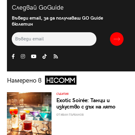
Следвай GoGuide
Въведи email, за да получаваш GO Guide
бюлетин
Намерено в
СЪБИТИЯ
Exotic Soirée: Танци и
изкуство с дъх на лято
ОТ ИВАН ПЪРВАНОВ