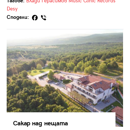
Тагове:
Влади Герасимов
Music Clinic Records
Desy
Сподели:
Сакар над нещата