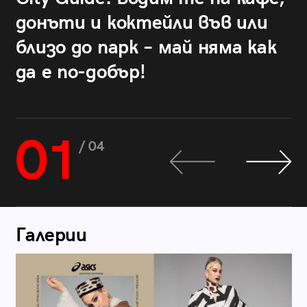
донъти и коктейли във или
близо до парк – май няма как
да е по-добър!
01
/ 04
Галерии