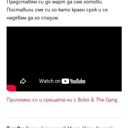
Представям си до март да сме готови.
Поставили сме си го като краен срок и се
надявам да го спазим.
Припомни си и срещата ни с Bobo & The Gang.