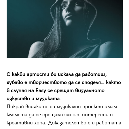
С какви артисти би искала да работиш,
хубаво е творчеството да се споделя… както
в случая на Easy се срещат визуалното
изкуство и музиката.
Покрай всичките си музикални проекти имам
късмета да се срещам с много интересни и
креативни хора. Доказателство е и работата