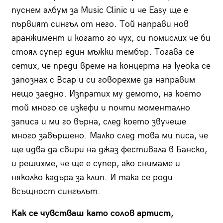
пуснем албум за Music Clinic и че Easy ще е
първият сингъл от него. Той направи нов
аранжимент и когато го чух, си помислих че би
стоя­л супер един мъжки тембър. Тогава се
сетих, че преди време на концерта на Iyeoka се
запознах с Bcap и си говорехме да направим
нещо заедно. Изпратих му демото, на което
той много се изкефи и почти моментално
записа и ми го върна, след което звучеше
много завършено. Малко след това ми писа, че
ще идва да свири на джаз фестивала в Банско,
и решихме, че ще е супер, ако снимаме и
няколко кадъра за клип. И така се роди
всъщност сингълът.
Как се чувстваш като солов артист,