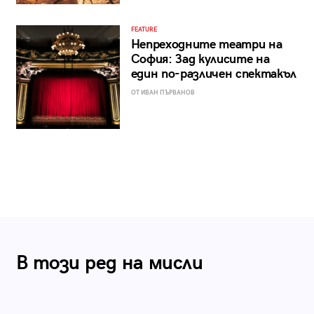
FEATURE
Непреходните театри на
София: Зад кулисите на
един по-различен спектакъл
ОТ ИВАН ПЪРВАНОВ
В този ред на мисли