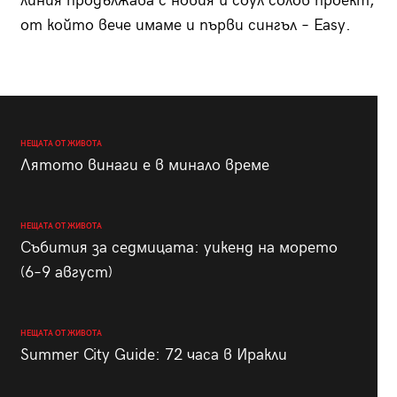
линия продължава с новия й соул солов проект,
от който вече имаме и първи сингъл – Easy.
НЕЩАТА ОТ ЖИВОТА
Лятото винаги е в минало време
НЕЩАТА ОТ ЖИВОТА
Събития за седмицата: уикенд на морето
(6–9 август)
НЕЩАТА ОТ ЖИВОТА
Summer City Guide: 72 часа в Иракли