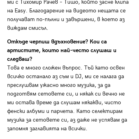
ми с Тихомир Рачев – Тишо, който засне клипа
на Easy. Благодарение на видеото нещата се
получават по-пълни и завършени, в което аз
виждам смисъл.
Откъде черпиш вдъхновение? Кои са
артистите, които най-често слушаш и
следваш?
Това е много сложен въпрос. Тъй като освен
всичко останало аз съм и DJ, ми се налага да
преслушвам ужасно много музика, за да
подготвям сетовете си, и някак си вечно не
ми остава време да слушам някакви, чисто
фенски албуми и парчета. Като селектирам
музика за сетовете си, аз даже не успявам да
запомня заглавията на всички.