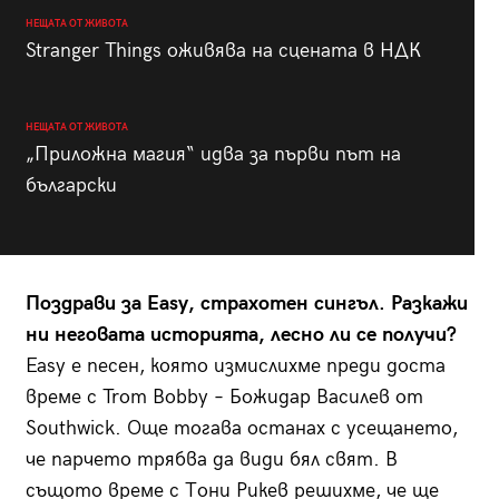
НЕЩАТА ОТ ЖИВОТА
Stranger Things оживява на сцената в НДК
НЕЩАТА ОТ ЖИВОТА
„Приложна магия“ идва за първи път на
български
Поздрави за Easy, страхотен сингъл. Разкажи
ни неговата историята, лесно ли се получи?
Easy е песен, която измислихме преди доста
време с Trom Bobby – Божидар Василев от
Southwick. Още тогава останах с усещането,
че парчето трябва да види бял свят. В
същото време с Тони Рикев решихме, че ще