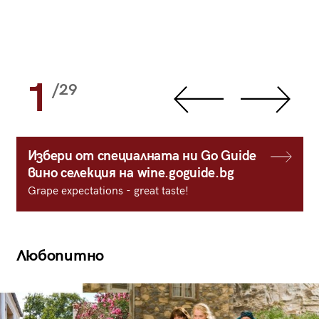
1
/29
Избери от специалната ни Go Guide
вино селекция на wine.goguide.bg
Grape expectations - great taste!
Любопитно