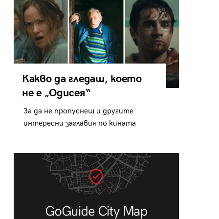
Какво да гледаш, което
не е „Одисея“
За да не пропуснеш и другите
интересни заглавия по кината