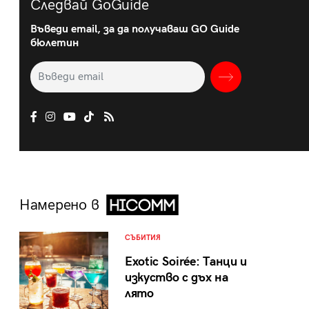
Следвай GoGuide
Въведи email, за да получаваш GO Guide
бюлетин
Намерено в
СЪБИТИЯ
Exotic Soirée: Танци и
изкуство с дъх на
лято