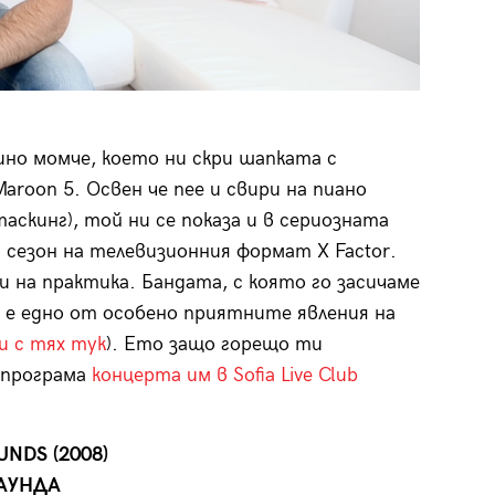
но момче, което ни скри шапката с
aroon 5. Освен че пее и свири на пиано
аскинг), той ни се показа и в сериозната
я сезон на телевизионния формат X Factor.
и на практика. Бандата, с която го засичаме
e, е едно от особено приятните явления на
 с тях тук
). Ето защо горещо ти
 програма
концерта им в Sofia Live Club
UNDS (2008)
АУНДА