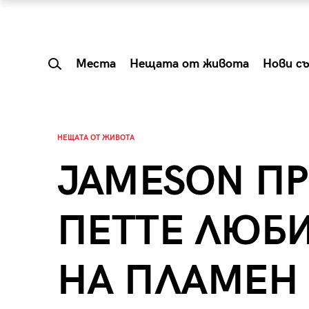
Места
Нещата от живота
Нови с
НЕЩАТА ОТ ЖИВОТА
JAMESON П
ПЕТТЕ ЛЮБ
НА ПЛАМЕН
 Shareable:
Summer Prelude: ка
лги вечери и
започва лятото в 