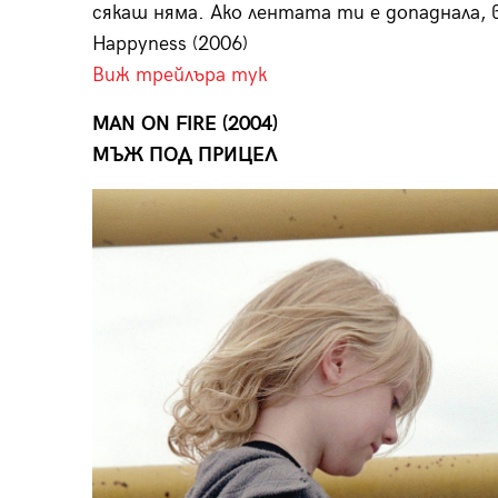
сякаш няма. Ако лентата ти е допаднала, в
Happyness (2006)
Виж трейлъра тук
MAN ON FIRE (2004)
МЪЖ ПОД ПРИЦЕЛ