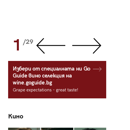
1
2
/29
/
Избери от специалната ни Go
Guide вино селекция на
wine.goguide.bg
Grape expectations - great taste!
Кино