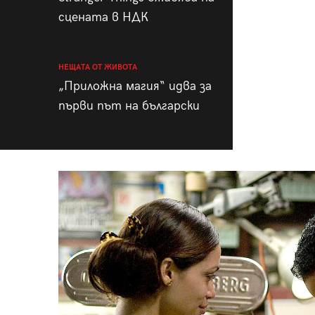
сцената в НДК
НЕЩАТА ОТ ЖИВОТА
„Приложна магия“ идва за
първи път на български