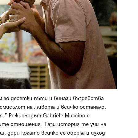
м го десетки пъти и винаги въздейства
 смисълът на живота и всичко останало,
.” Режисьорът Gabriele Muccino е
ите отношения. Тази история те учи на
ш, дори когато всичко се обърка и изход