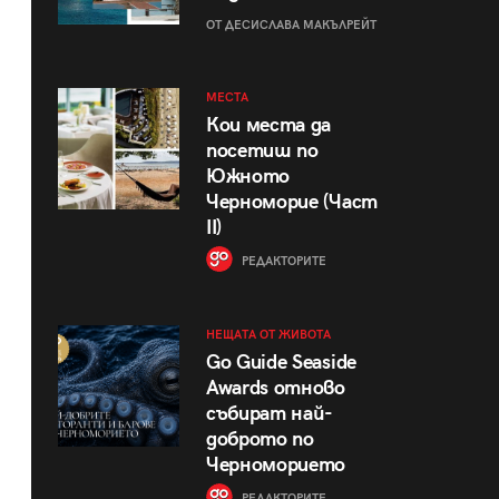
ОТ ДЕСИСЛАВА МАКЪЛРЕЙТ
МЕСТА
Кои места да
посетиш по
Южното
Черноморие (Част
II)
РЕДАКТОРИТЕ
НЕЩАТА ОТ ЖИВОТА
Go Guide Seaside
Awards отново
събират най-
доброто по
Черноморието