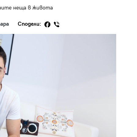
ните неща в живота
ара
Сподели:
29
/29