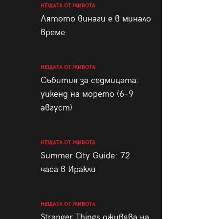
НЕЩАТА ОТ ЖИВОТА
Лятото винаги е в минало
време
НЕЩАТА ОТ ЖИВОТА
Събития за седмицата:
уикенд на морето (6–9
август)
НЕЩАТА ОТ ЖИВОТА
Summer City Guide: 72
часа в Иракли
НЕЩАТА ОТ ЖИВОТА
Stranger Things оживява на