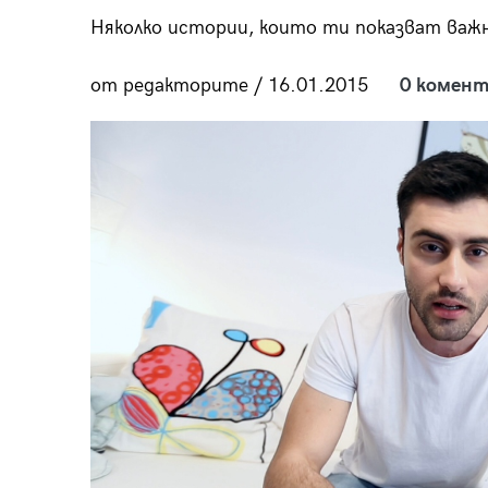
пания
Няколко истории, които ти показват важ
от редакторите / 16.01.2015
0 комент
28
/29