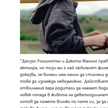
“Дензъл Уошингтън и Дакота Фанинг правя
актьора, но този ми е най-любимият филм
доказва, че винаги има начин да стигнеш д
това да изглежда невъзможно. Действието
отвличания кара родители да наемат боди
човек попада в живота на деветгодишната
готов да помете всичко по пътя си, за да 