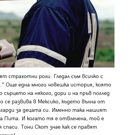
т страхотни роли. Гледал съм всичко с
.” Още една много човешка история, която
о сърцето на някого, дори и на пръв поглед
 се развива в Мексико, където вълна от
гарди за децата си. Именно така нашият
 Пита. И когато тя е отвлечена, той е
я спаси. Тони Скот знае как се правят