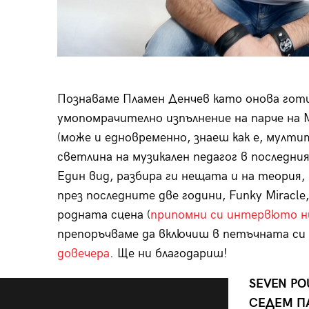
Познаваме Пламен Денчев като онова готи
умопомрачително изпълнение на парче на M
(може и едновременно, знаеш как е, мултит
светлина на музикален педагог в последни
Един вид, разбира ги нещата и на теория, 
през последните две години, Funky Miracl
родната сцена (
припомни си интервюто ни
препоръчваме да включиш в петъчната си
довечера
. Ще ни благодариш!
SEVEN PO
СЕДЕМ П