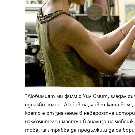
“Любимият ми филм с Уил Смит, гледал съ
еднакво силно. Любовта, човешката воля,
което е от значение в невероятна история
изключителен мастър в анализа на човешк
това, как трябва да продължиш да се бори