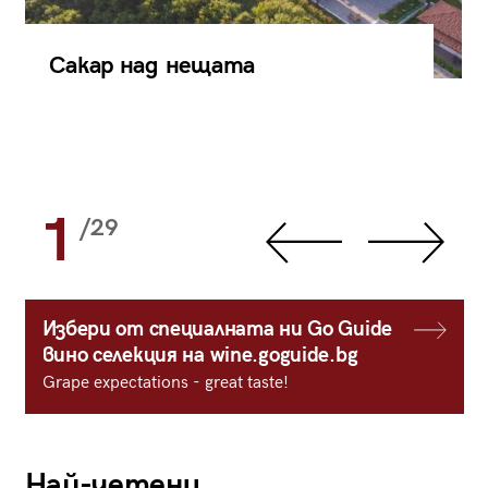
Сакар над нещата
1
/29
Избери от специалната ни Go Guide
вино селекция на wine.goguide.bg
Grape expectations - great taste!
Най-четени