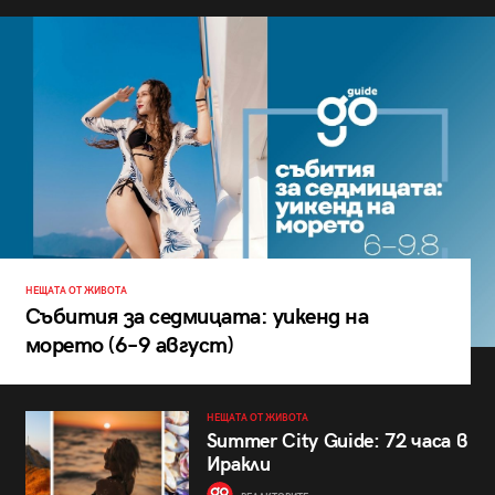
НЕЩАТА ОТ ЖИВОТА
Събития за седмицата: уикенд на
морето (6–9 август)
НЕЩАТА ОТ ЖИВОТА
Summer City Guide: 72 часа в
Иракли