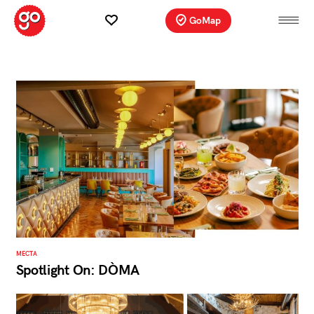
GoMap
МЕСТА
Spotlight On: DÒMA