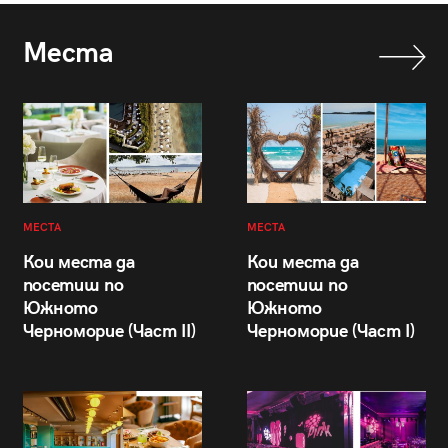
Места
МЕСТА
МЕСТА
Кои места да
Кои места да
посетиш по
посетиш по
Южното
Южното
Черноморие (Част II)
Черноморие (Част I)