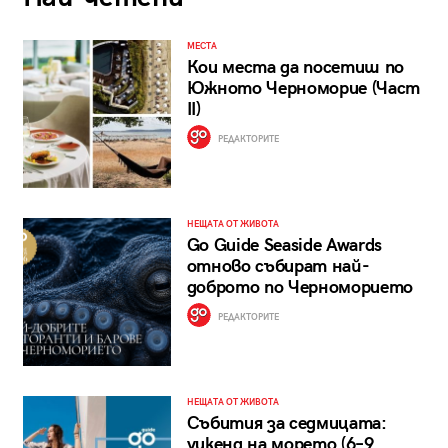
МЕСТА
Кои места да посетиш по
Южното Черноморие (Част
II)
РЕДАКТОРИТЕ
НЕЩАТА ОТ ЖИВОТА
Go Guide Seaside Awards
отново събират най-
доброто по Черноморието
РЕДАКТОРИТЕ
НЕЩАТА ОТ ЖИВОТА
Събития за седмицата:
уикенд на морето (6–9