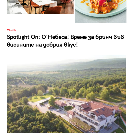
МЕСТА
Spotlight On: О‘Небеса! Време за брънч във
висините на добрия вкус!