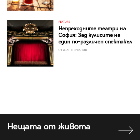
FEATURE
Непреходните театри на
София: Зад кулисите на
един по-различен спектакъл
ОТ ИВАН ПЪРВАНОВ
Нещата от живота