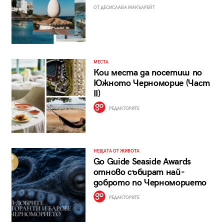
ОТ ДЕСИСЛАВА МАКЪЛРЕЙТ
МЕСТА
Кои места да посетиш по
Южното Черноморие (Част
II)
РЕДАКТОРИТЕ
НЕЩАТА ОТ ЖИВОТА
Go Guide Seaside Awards
отново събират най-
доброто по Черноморието
РЕДАКТОРИТЕ