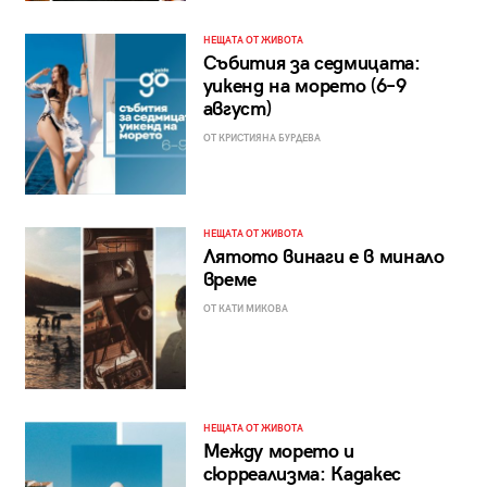
НЕЩАТА ОТ ЖИВОТА
Събития за седмицата:
уикенд на морето (6–9
август)
ОТ КРИСТИЯНА БУРДЕВА
НЕЩАТА ОТ ЖИВОТА
Лятото винаги е в минало
време
ОТ КАТИ МИКОВА
НЕЩАТА ОТ ЖИВОТА
Между морето и
сюрреализма: Кадакес