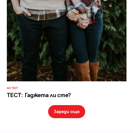
GO ТЕСТ
ТЕСТ: Гаджета ли сте?
Зареди още