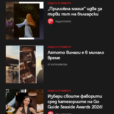
НЕЩАТА ОТ ЖИВОТА
„Приложна магия“ идва за
първи път на български
РЕДАКТОРИТЕ
НЕЩАТА ОТ ЖИВОТА
Лятото винаги е в минало
време
ОТ КАТИ МИКОВА
НЕЩАТА ОТ ЖИВОТА
Избери своите фаворити
сред категориите на Go
Guide Seaside Awards 2026!