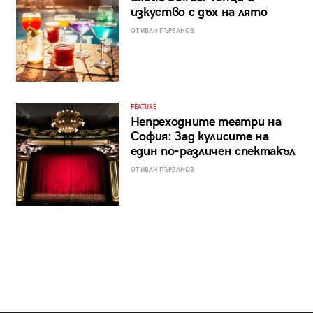
изкуство с дъх на лято
ОТ ИВАН ПЪРВАНОВ
FEATURE
Непреходните театри на
София: Зад кулисите на
един по-различен спектакъл
ОТ ИВАН ПЪРВАНОВ