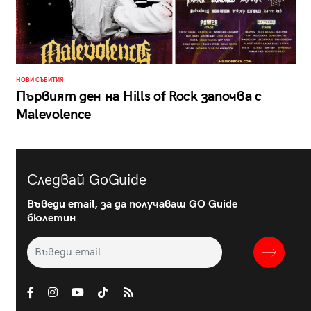
НОВИ СЪБИТИЯ
Първият ден на Hills of Rock започва с
Malevolence
Следвай GoGuide
Въведи email, за да получаваш GO Guide
бюлетин