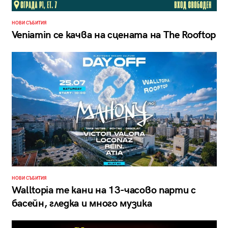
НОВИ СЪБИТИЯ
Veniamin се качва на сцената на The Rooftop
НОВИ СЪБИТИЯ
Walltopia те кани на 13-часово парти с
басейн, гледка и много музика