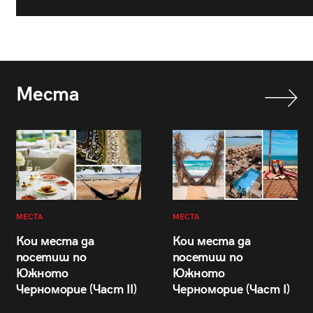
Места
МЕСТА
МЕСТА
Кои места да
Кои места да
посетиш по
посетиш по
Южното
Южното
Черноморие (Част II)
Черноморие (Част I)