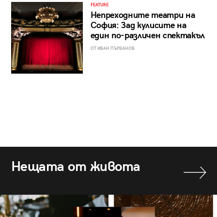
FEATURE
Непреходните театри на
София: Зад кулисите на
един по-различен спектакъл
ОТ ИВАН ПЪРВАНОВ
Нещата от живота