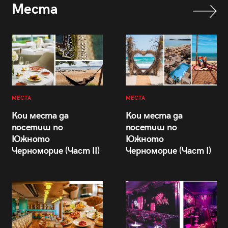
Места
МЕСТА
МЕСТА
Кои места да
Кои места да
посетиш по
посетиш по
Южното
Южното
Черноморие (Част II)
Черноморие (Част I)