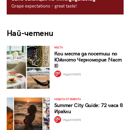
Grape expectations - great taste!
Най-четени
МЕСТА
Кои места да посетиш по
Южното Черноморие (Част
II)
РЕДАКТОРИТЕ
НЕЩАТА ОТ ЖИВОТА
Summer City Guide: 72 часа в
Иракли
РЕДАКТОРИТЕ