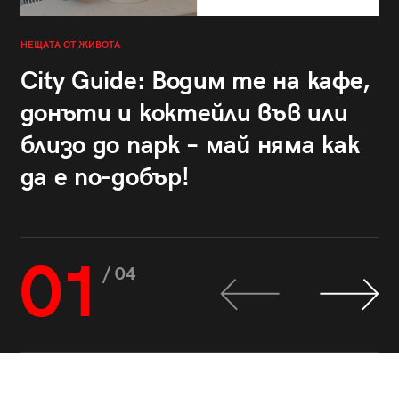
НЕЩАТА ОТ ЖИВОТА
City Guide: Водим те на кафе,
донъти и коктейли във или
близо до парк – май няма как
да е по-добър!
01
/ 04