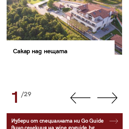
Сакар над нещата
1
/29
Избери от специалната ни Go Guide
вино селекция на wine.goguide.bg