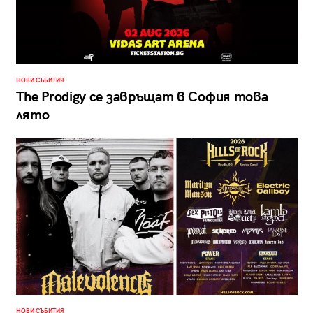
НОВИ СЪБИТИЯ
The Prodigy се завръщат в София това
лято
НОВИ СЪБИТИЯ