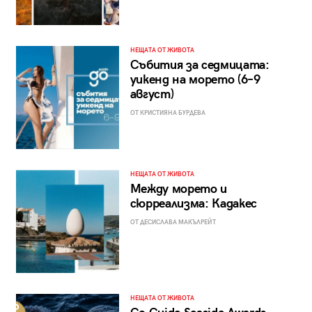
НЕЩАТА ОТ ЖИВОТА
Събития за седмицата:
уикенд на морето (6–9
август)
ОТ КРИСТИЯНА БУРДЕВА
НЕЩАТА ОТ ЖИВОТА
Между морето и
сюрреализма: Кадакес
ОТ ДЕСИСЛАВА МАКЪЛРЕЙТ
НЕЩАТА ОТ ЖИВОТА