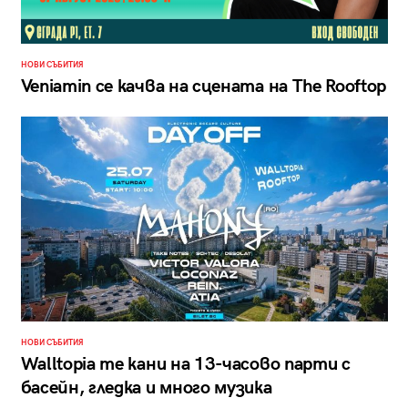
НОВИ СЪБИТИЯ
Veniamin се качва на сцената на The Rooftop
НОВИ СЪБИТИЯ
Walltopia те кани на 13-часово парти с
басейн, гледка и много музика