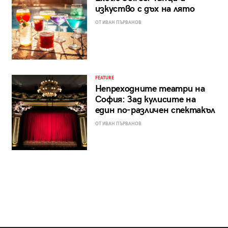
изкуство с дъх на лято
ОТ ИВАН ПЪРВАНОВ
FEATURE
Непреходните театри на
София: Зад кулисите на
един по-различен спектакъл
ОТ ИВАН ПЪРВАНОВ