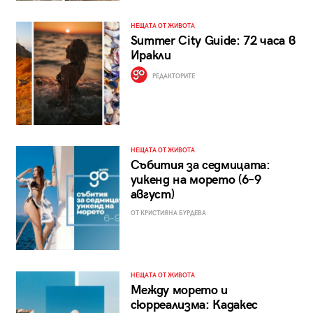
НЕЩАТА ОТ ЖИВОТА
Summer City Guide: 72 часа в
Иракли
РЕДАКТОРИТЕ
НЕЩАТА ОТ ЖИВОТА
Събития за седмицата:
уикенд на морето (6–9
август)
ОТ КРИСТИЯНА БУРДЕВА
НЕЩАТА ОТ ЖИВОТА
Между морето и
сюрреализма: Кадакес