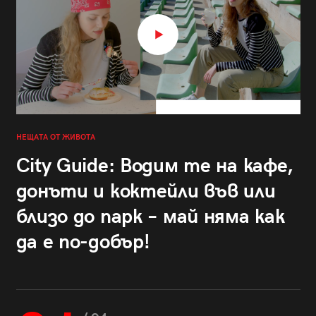
НЕЩАТА ОТ ЖИВОТА
City Guide: Водим те на кафе,
донъти и коктейли във или
близо до парк – май няма как
да е по-добър!