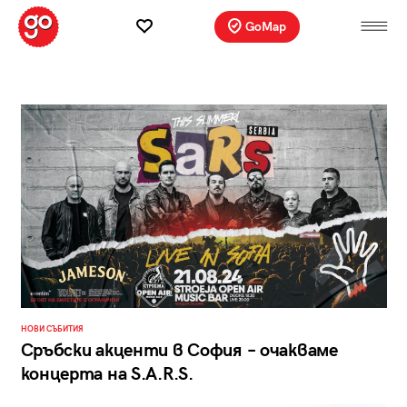
GoMap
НОВИ СЪБИТИЯ
Сръбски акценти в София – очакваме
концерта на S.A.R.S.