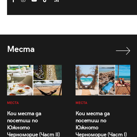
Места
МЕСТА
МЕСТА
Кои места да
Кои места да
посетиш по
посетиш по
Южното
Южното
Черноморие (Част II)
Черноморие (Част I)