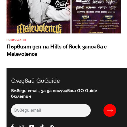
НОВИ СЪБИТИЯ
Първият ден на Hills of Rock започва с
Malevolence
Следвай GoGuide
Въведи email, за да получаваш GO Guide
бюлетин