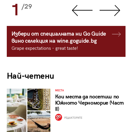
1
/29
Избери от специалната ни Go Guide
вино селекция на wine.goguide.bg
Grape expectations - great taste!
Най-четени
МЕСТА
Кои места да посетиш по
Южното Черноморие (Част
II)
РЕДАКТОРИТЕ