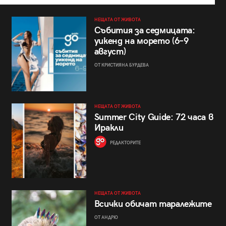
НЕЩАТА ОТ ЖИВОТА
Събития за седмицата:
уикенд на морето (6–9
август)
ОТ КРИСТИЯНА БУРДЕВА
НЕЩАТА ОТ ЖИВОТА
Summer City Guide: 72 часа в
Иракли
РЕДАКТОРИТЕ
НЕЩАТА ОТ ЖИВОТА
Всички обичат таралежите
ОТ АНДРЮ