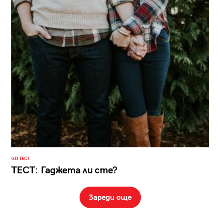
GO ТЕСТ
ТЕСТ: Гаджета ли сте?
Зареди още