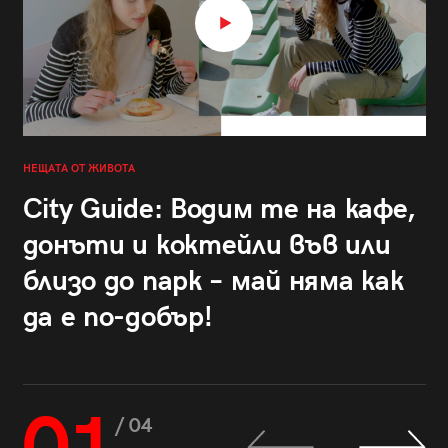
НЕЩАТА ОТ ЖИВОТА
City Guide: Водим те на кафе,
донъти и коктейли във или
близо до парк – май няма как
да е по-добър!
/ 04