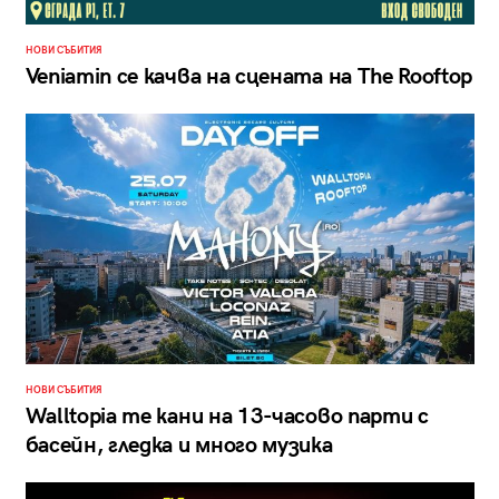
НОВИ СЪБИТИЯ
Veniamin се качва на сцената на The Rooftop
НОВИ СЪБИТИЯ
Walltopia те кани на 13-часово парти с
басейн, гледка и много музика