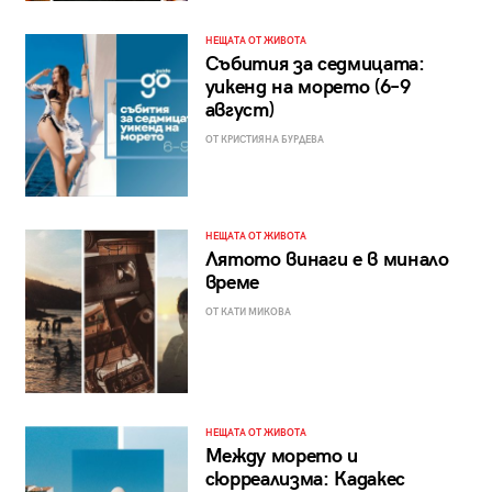
НЕЩАТА ОТ ЖИВОТА
Събития за седмицата:
уикенд на морето (6–9
август)
ОТ КРИСТИЯНА БУРДЕВА
НЕЩАТА ОТ ЖИВОТА
Лятото винаги е в минало
време
ОТ КАТИ МИКОВА
НЕЩАТА ОТ ЖИВОТА
Между морето и
сюрреализма: Кадакес