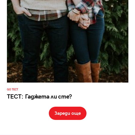
GO ТЕСТ
ТЕСТ: Гаджета ли сте?
Зареди още