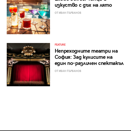
изкуство с дъх на лято
ОТ ИВАН ПЪРВАНОВ
FEATURE
Непреходните театри на
София: Зад кулисите на
един по-различен спектакъл
ОТ ИВАН ПЪРВАНОВ