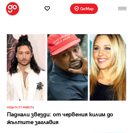
GoMap
НЕЩАТА ОТ ЖИВОТА
Паднали звезди: от червения килим до
жълтите заглавия