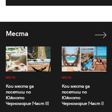
Места
МЕСТА
МЕСТА
Кои места да
Кои места да
посетиш по
посетиш по
Южното
Южното
Черноморие (Част II)
Черноморие (Част I)