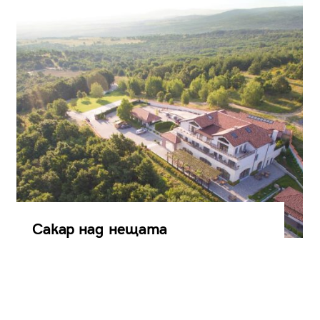
Сакар над нещата