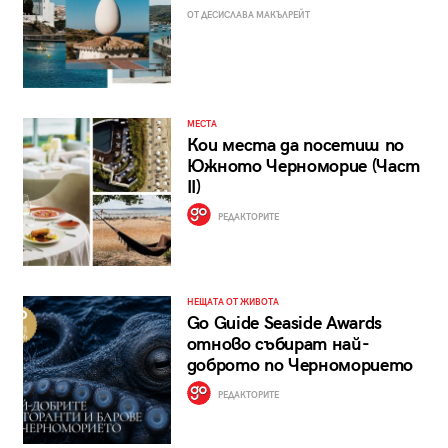
ОТ ДЕСИСЛАВА МАКЪЛРЕЙТ
МЕСТА
Кои места да посетиш по
Южното Черноморие (Част
II)
РЕДАКТОРИТЕ
НЕЩАТА ОТ ЖИВОТА
Go Guide Seaside Awards
отново събират най-
доброто по Черноморието
РЕДАКТОРИТЕ