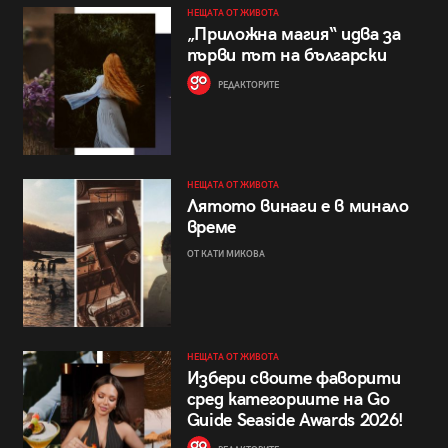
НЕЩАТА ОТ ЖИВОТА
„Приложна магия“ идва за
първи път на български
РЕДАКТОРИТЕ
НЕЩАТА ОТ ЖИВОТА
Лятото винаги е в минало
време
ОТ КАТИ МИКОВА
НЕЩАТА ОТ ЖИВОТА
Избери своите фаворити
сред категориите на Go
Guide Seaside Awards 2026!