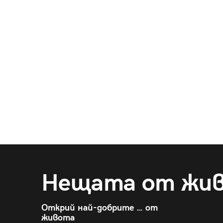
Нещата от жи
Открий най-добрите … от
живота