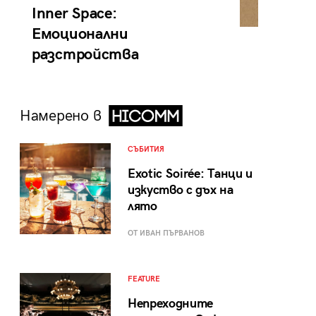
Inner Space:
Емоционални
разстройства
Намерено в
СЪБИТИЯ
Exotic Soirée: Танци и
изкуство с дъх на
лято
ОТ ИВАН ПЪРВАНОВ
FEATURE
Непреходните