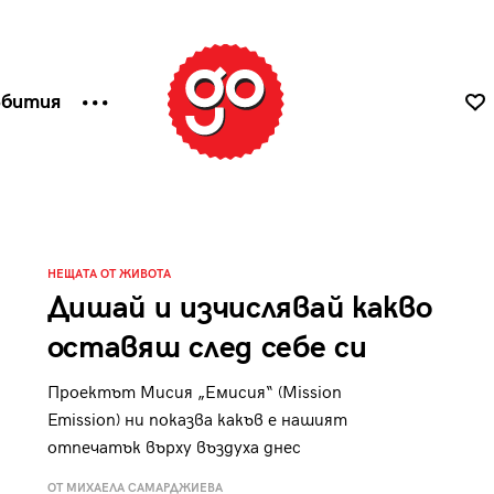
ъбития
НЕЩАТА ОТ ЖИВОТА
Дишай и изчислявай какво
оставяш след себе си
Проектът Мисия „Емисия“ (Mission
Emission) ни показва какъв е нашият
отпечатък върху въздуха днес
ОТ МИХАЕЛА САМАРДЖИЕВА