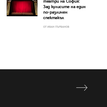
театри на София:
Зад кулисите на един
по-различен
спектакъл
ОТ ИВАН ПЪРВАНОВ