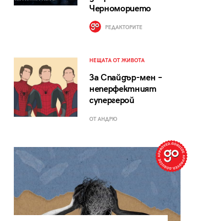
Черноморието
РЕДАКТОРИТЕ
НЕЩАТА ОТ ЖИВОТА
За Спайдър-мен –
неперфектният
супергерой
ОТ АНДРЮ