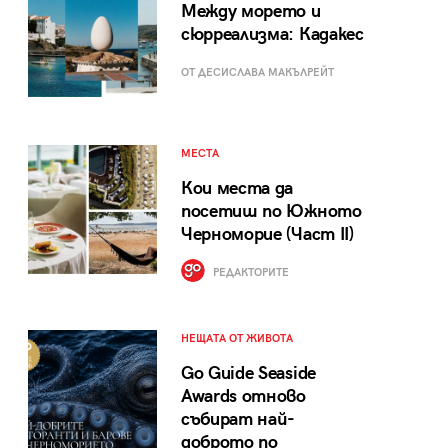
Между морето и
сюрреализма: Кадакес
ОТ ДЕСИСЛАВА МАКЪЛРЕЙТ
МЕСТА
Кои места да
посетиш по Южното
Черноморие (Част II)
РЕДАКТОРИТЕ
НЕЩАТА ОТ ЖИВОТА
Go Guide Seaside
Awards отново
събират най-
доброто по