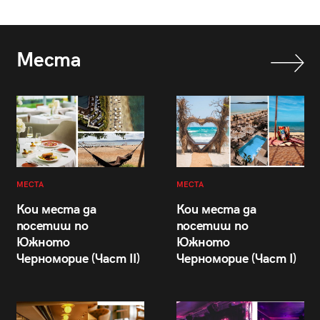
Места
МЕСТА
МЕСТА
Кои места да
Кои места да
посетиш по
посетиш по
Южното
Южното
Черноморие (Част II)
Черноморие (Част I)