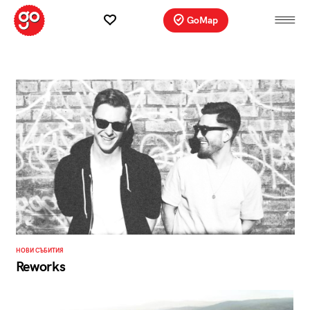
GoMap
НОВИ СЪБИТИЯ
Reworks