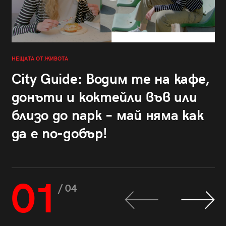
НЕЩАТА ОТ ЖИВОТА
City Guide: Водим те на кафе,
донъти и коктейли във или
близо до парк – май няма как
да е по-добър!
01
/ 04