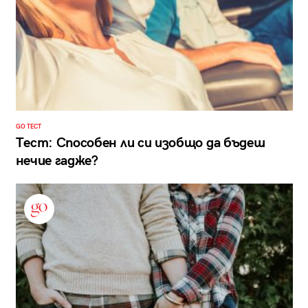
GO ТЕСТ
Тест: Способен ли си изобщо да бъдеш
нечие гадже?