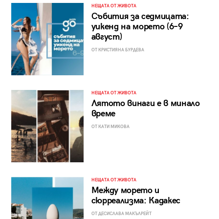
НЕЩАТА ОТ ЖИВОТА
Събития за седмицата:
уикенд на морето (6–9
август)
ОТ КРИСТИЯНА БУРДЕВА
НЕЩАТА ОТ ЖИВОТА
Лятото винаги е в минало
време
ОТ КАТИ МИКОВА
НЕЩАТА ОТ ЖИВОТА
Между морето и
сюрреализма: Кадакес
ОТ ДЕСИСЛАВА МАКЪЛРЕЙТ