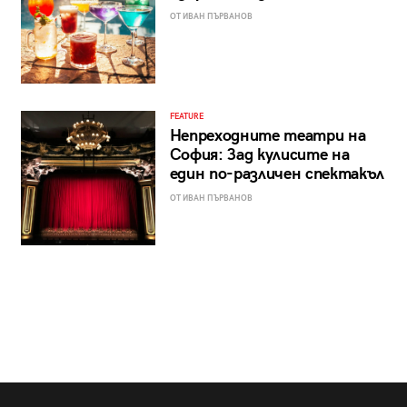
ОТ ИВАН ПЪРВАНОВ
FEATURE
Непреходните театри на
София: Зад кулисите на
един по-различен спектакъл
ОТ ИВАН ПЪРВАНОВ