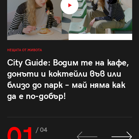
НЕЩАТА ОТ ЖИВОТА
City Guide: Водим те на кафе,
донъти и коктейли във или
близо до парк – май няма как
да е по-добър!
01
/ 04