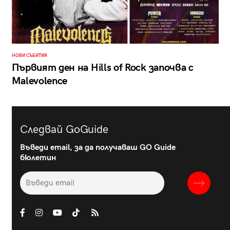
НОВИ СЪБИТИЯ
Първият ден на Hills of Rock започва с
Malevolence
Следвай GoGuide
Въведи email, за да получаваш GO Guide
бюлетин