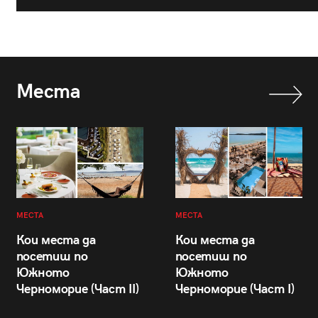
Места
МЕСТА
МЕСТА
Кои места да
Кои места да
посетиш по
посетиш по
Южното
Южното
Черноморие (Част II)
Черноморие (Част I)