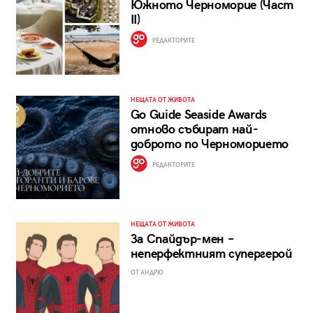
Южното Черноморие (Част
II)
РЕДАКТОРИТЕ
НЕЩАТА ОТ ЖИВОТА
Go Guide Seaside Awards
отново събират най-
доброто по Черноморието
РЕДАКТОРИТЕ
НЕЩАТА ОТ ЖИВОТА
За Спайдър-мен –
неперфектният супергерой
ОТ АНДРЮ