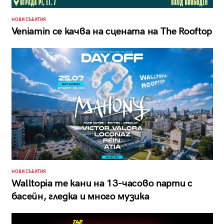
НОВИ СЪБИТИЯ
Veniamin се качва на сцената на The Rooftop
НОВИ СЪБИТИЯ
Walltopia те кани на 13-часово парти с
басейн, гледка и много музика