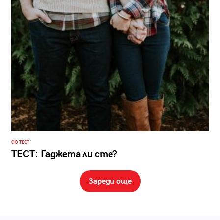
GO ТЕСТ
ТЕСТ: Гаджета ли сте?
Зареди още