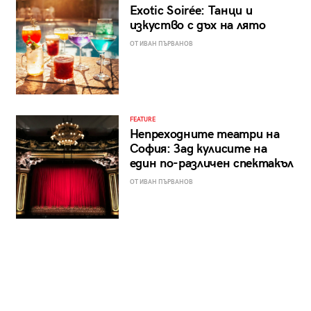
Exotic Soirée: Танци и
изкуство с дъх на лято
ОТ ИВАН ПЪРВАНОВ
FEATURE
Непреходните театри на
София: Зад кулисите на
един по-различен спектакъл
ОТ ИВАН ПЪРВАНОВ