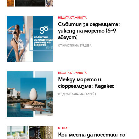
НЕЩАТА ОТ ЖИВОТА
Събития за седмицата:
уикенд на морето (6–9
август)
ОТ КРИСТИЯНА БУРДЕВА
НЕЩАТА ОТ ЖИВОТА
Между морето и
сюрреализма: Кадакес
ОТ ДЕСИСЛАВА МАКЪЛРЕЙТ
МЕСТА
Кои места да посетиш по