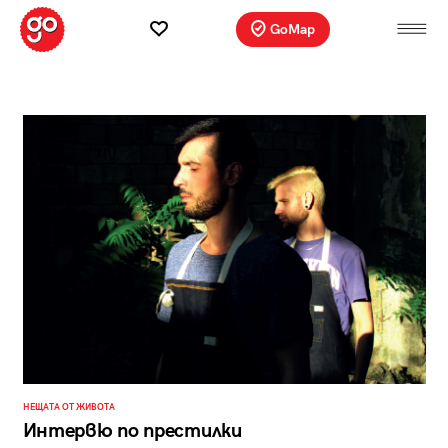
GoMap
НЕЩАТА ОТ ЖИВОТА
Интервю по престилки