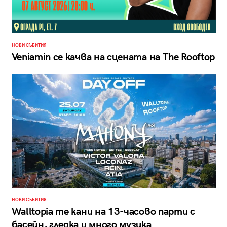
НОВИ СЪБИТИЯ
Veniamin се качва на сцената на The Rooftop
НОВИ СЪБИТИЯ
Walltopia те кани на 13-часово парти с
басейн, гледка и много музика