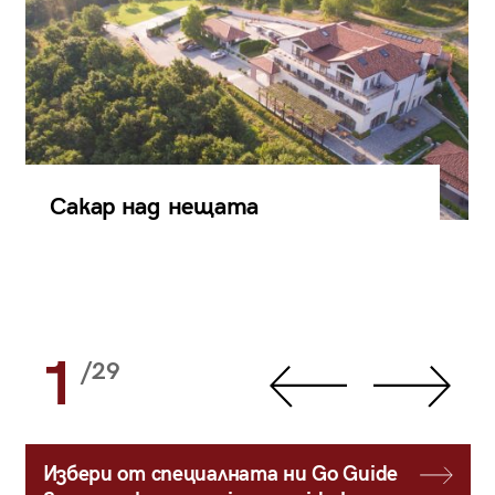
Сакар над нещата
1
/29
Избери от специалната ни Go Guide