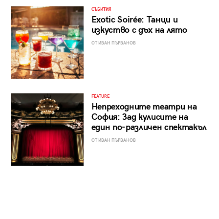
СЪБИТИЯ
Exotic Soirée: Танци и
изкуство с дъх на лято
ОТ ИВАН ПЪРВАНОВ
FEATURE
Непреходните театри на
София: Зад кулисите на
един по-различен спектакъл
ОТ ИВАН ПЪРВАНОВ