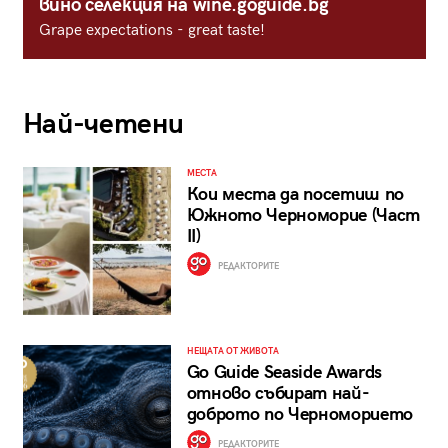
вино селекция на wine.goguide.bg
Grape expectations - great taste!
Най-четени
МЕСТА
Кои места да посетиш по
Южното Черноморие (Част
II)
РЕДАКТОРИТЕ
НЕЩАТА ОТ ЖИВОТА
Go Guide Seaside Awards
отново събират най-
доброто по Черноморието
РЕДАКТОРИТЕ