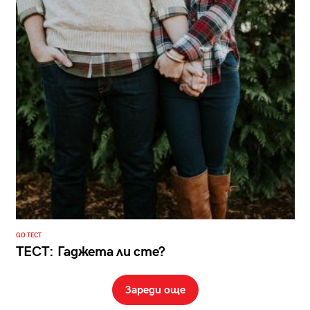
GO ТЕСТ
ТЕСТ: Гаджета ли сте?
Зареди още