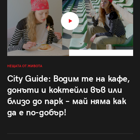
НЕЩАТА ОТ ЖИВОТА
City Guide: Водим те на кафе,
донъти и коктейли във или
близо до парк – май няма как
да е по-добър!