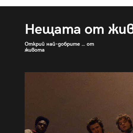
Нещата от жи
Открий най-добрите … от
живота