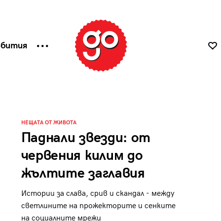
ъбития
НЕЩАТА ОТ ЖИВОТА
Паднали звезди: от
червения килим до
жълтите заглавия
Истории за слава, срив и скандал - между
светлините на прожекторите и сенките
на социалните мрежи