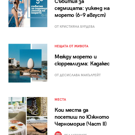
Събития за
седмицата: уикенд на
морето (6–9 август)
ОТ КРИСТИЯНА БУРДЕВА
НЕЩАТА ОТ ЖИВОТА
Между морето и
сюрреализма: Кадакес
ОТ ДЕСИСЛАВА МАКЪЛРЕЙТ
МЕСТА
Кои места да
посетиш по Южното
Черноморие (Част II)