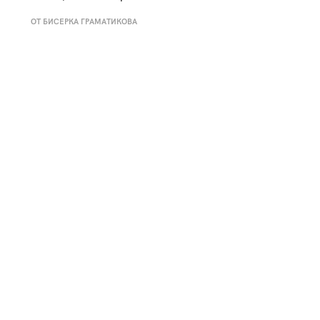
к
Tender is the Wine – Какво
ОТ БИСЕРКА ГРАМАТИКОВА
чаша
се пие на Лазурния бряг
29
/29