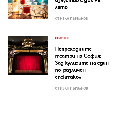
изкуство с дъх на
лято
ОТ ИВАН ПЪРВАНОВ
FEATURE
Непреходните
театри на София:
Зад кулисите на един
по-различен
спектакъл
ОТ ИВАН ПЪРВАНОВ