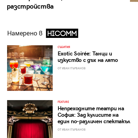
разстройства
Намерено в
СЪБИТИЯ
Exotic Soirée: Танци и
изкуство с дъх на лято
ОТ ИВАН ПЪРВАНОВ
FEATURE
Непреходните театри на
София: Зад кулисите на
един по-различен спектакъл
ОТ ИВАН ПЪРВАНОВ