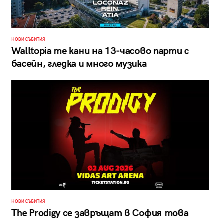
НОВИ СЪБИТИЯ
Walltopia те кани на 13-часово парти с
басейн, гледка и много музика
НОВИ СЪБИТИЯ
The Prodigy се завръщат в София това