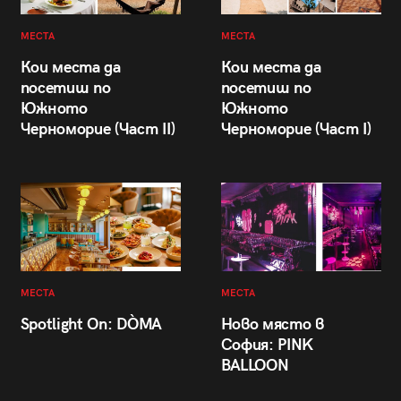
МЕСТА
МЕСТА
Кои места да
Кои места да
посетиш по
посетиш по
Южното
Южното
Черноморие (Част II)
Черноморие (Част I)
МЕСТА
МЕСТА
Spotlight On: DÒMA
Ново място в
София: PINK
BALLOON