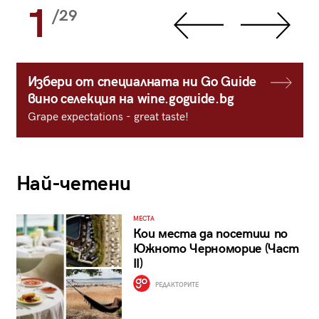
1
/29
Избери от специалната ни Go Guide
вино селекция на wine.goguide.bg
Grape expectations - great taste!
Най-четени
МЕСТА
Кои места да посетиш по
Южното Черноморие (Част
II)
РЕДАКТОРИТЕ