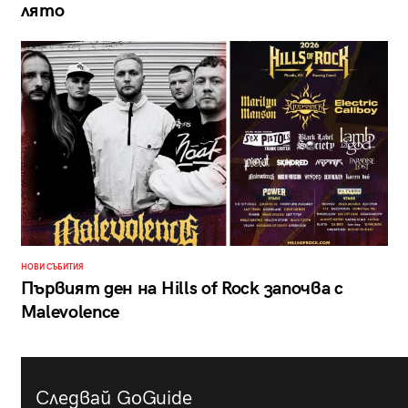
лято
НОВИ СЪБИТИЯ
Първият ден на Hills of Rock започва с
Malevolence
Следвай GoGuide