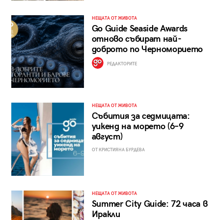
НЕЩАТА ОТ ЖИВОТА
Go Guide Seaside Awards
отново събират най-
доброто по Черноморието
РЕДАКТОРИТЕ
НЕЩАТА ОТ ЖИВОТА
Събития за седмицата:
уикенд на морето (6–9
август)
ОТ КРИСТИЯНА БУРДЕВА
НЕЩАТА ОТ ЖИВОТА
Summer City Guide: 72 часа в
Иракли