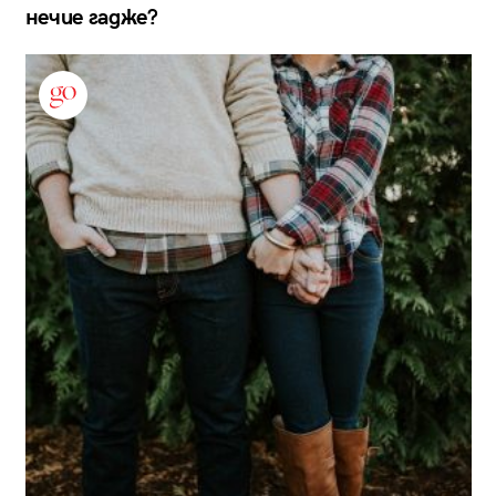
нечие гадже?