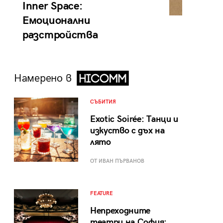
Inner Space:
Емоционални
разстройства
Намерено в
СЪБИТИЯ
Exotic Soirée: Танци и
изкуство с дъх на
лято
ОТ ИВАН ПЪРВАНОВ
FEATURE
Непреходните
театри на София: