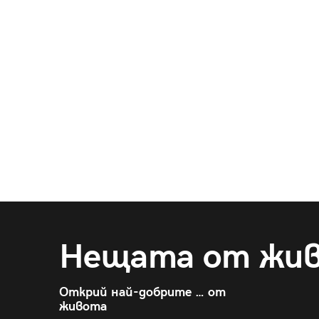
Нещата от жи
Открий най-добрите … от
живота