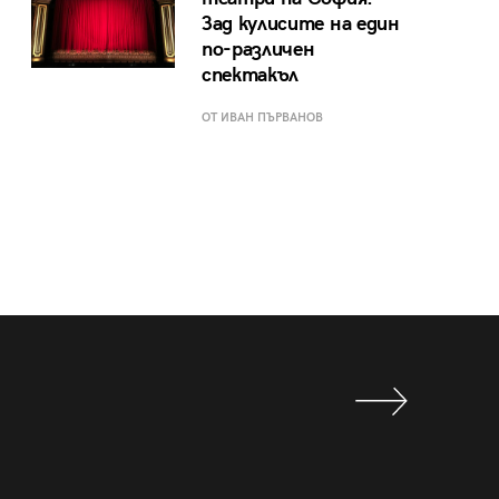
Зад кулисите на един
по-различен
спектакъл
ОТ ИВАН ПЪРВАНОВ