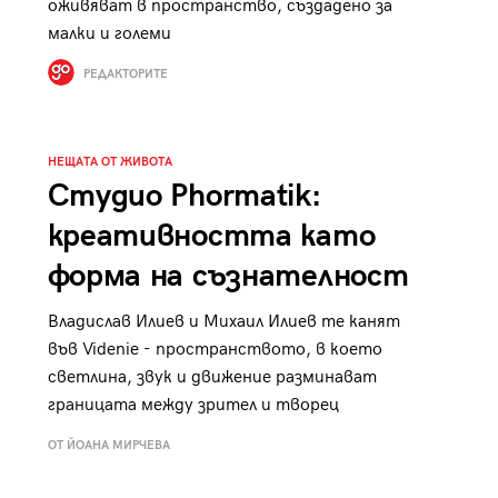
оживяват в пространство, създадено за
к
Tender is the Wine – Какво
малки и големи
чаша
се пие на Лазурния бряг
РЕДАКТОРИТЕ
НЕЩАТА ОТ ЖИВОТА
Студио Phormatik:
29
/29
креативността като
форма на съзнателност
Владислав Илиев и Михаил Илиев те канят
във Videnie - пространството, в което
светлина, звук и движение разминават
границата между зрител и творец
ОТ ЙОАНА МИРЧЕВА