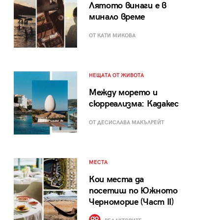
Лятото винаги е в
минало време
ОТ КАТИ МИКОВА
НЕЩАТА ОТ ЖИВОТА
Между морето и
сюрреализма: Кадакес
ОТ ДЕСИСЛАВА МАКЪЛРЕЙТ
МЕСТА
Кои места да
посетиш по Южното
Черноморие (Част II)