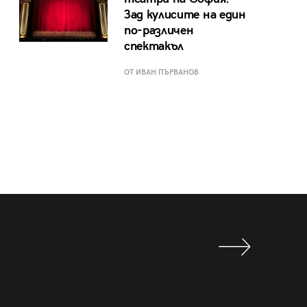
Зад кулисите на един
по-различен
спектакъл
ОТ ИВАН ПЪРВАНОВ