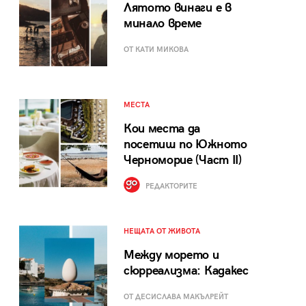
Лятото винаги е в
минало време
ОТ КАТИ МИКОВА
МЕСТА
Кои места да
посетиш по Южното
Черноморие (Част II)
РЕДАКТОРИТЕ
НЕЩАТА ОТ ЖИВОТА
Между морето и
сюрреализма: Кадакес
ОТ ДЕСИСЛАВА МАКЪЛРЕЙТ