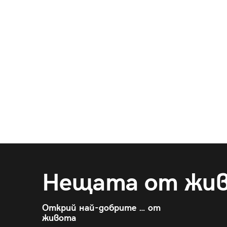
Нещата от жи
Открий най-добрите … от
живота