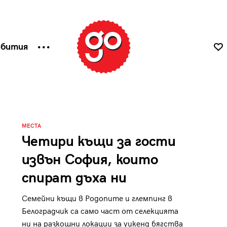
ъбития
МЕСТА
Четири къщи за гости
извън София, които
спират дъха ни
Семейни къщи в Родопите и глемпинг в
Белоградчик са само част от селекцията
ни на разкошни локации за уикенд бягства