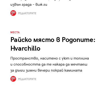
к
Tender is the Wine – Какво
извън града – виж ги
чаша
се пие на Лазурния бряг
РЕДАКТОРИТЕ
МЕСТА
Райско място в Родопите:
29
Hvarchillo
/29
Пространство, наситено с уют и топлина
и способността да те накара да мечтаеш
за дълги зимни вечери покрай камината
РЕДАКТОРИТЕ