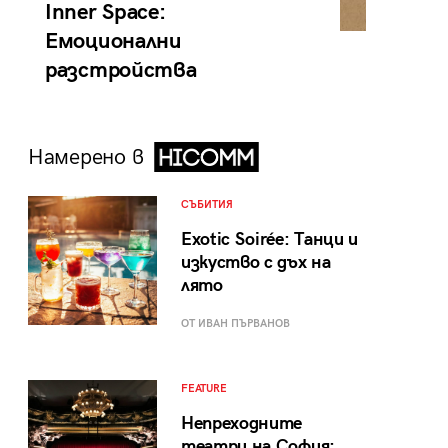
Inner Space:
Емоционални
разстройства
Намерено в
СЪБИТИЯ
Exotic Soirée: Танци и
изкуство с дъх на
лято
ОТ ИВАН ПЪРВАНОВ
FEATURE
Непреходните
театри на София: