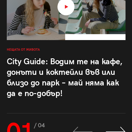
НЕЩАТА ОТ ЖИВОТА
City Guide: Водим те на кафе,
донъти и коктейли във или
близо до парк – май няма как
да е по-добър!
/ 04