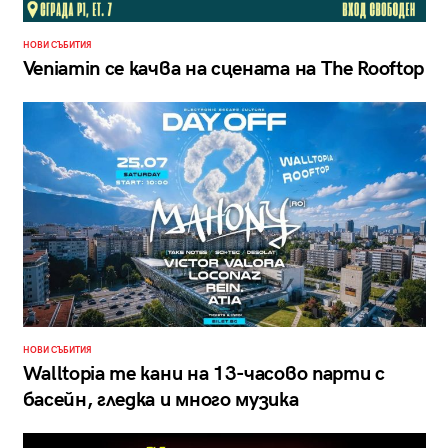
НОВИ СЪБИТИЯ
Veniamin се качва на сцената на The Rooftop
НОВИ СЪБИТИЯ
Walltopia те кани на 13-часово парти с
басейн, гледка и много музика