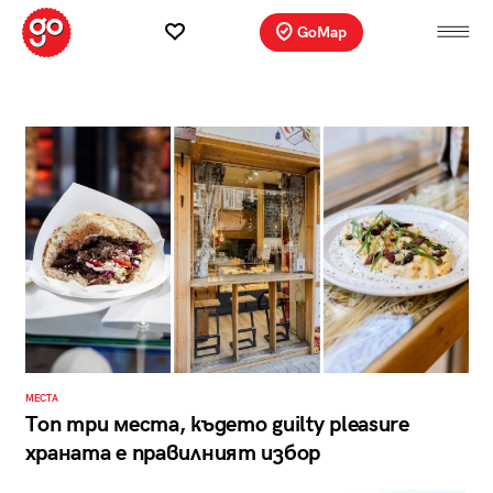
GoMap
МЕСТА
Топ три места, където guilty pleasure
храната е правилният избор