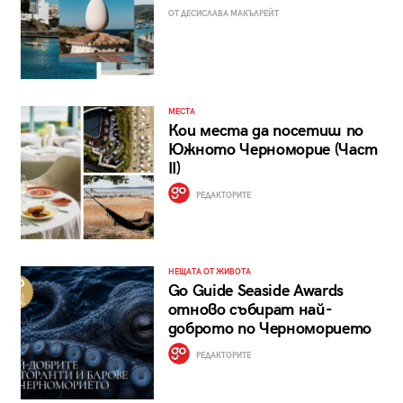
ОТ ДЕСИСЛАВА МАКЪЛРЕЙТ
МЕСТА
Кои места да посетиш по
Южното Черноморие (Част
II)
РЕДАКТОРИТЕ
НЕЩАТА ОТ ЖИВОТА
Go Guide Seaside Awards
отново събират най-
доброто по Черноморието
РЕДАКТОРИТЕ