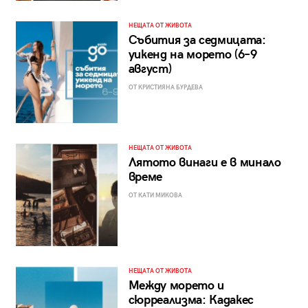
НЕЩАТА ОТ ЖИВОТА
Събития за седмицата:
уикенд на морето (6–9
август)
ОТ КРИСТИЯНА БУРДЕВА
НЕЩАТА ОТ ЖИВОТА
Лятото винаги е в минало
време
ОТ КАТИ МИКОВА
НЕЩАТА ОТ ЖИВОТА
Между морето и
сюрреализма: Кадакес