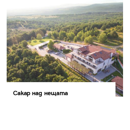
Сакар над нещата