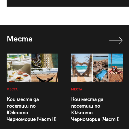
Места
МЕСТА
МЕСТА
Кои места да
Кои места да
посетиш по
посетиш по
Южното
Южното
Черноморие (Част II)
Черноморие (Част I)