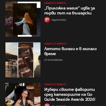
НЕЩАТА ОТ ЖИВОТА
„Приложна магия“ идва за
първи път на български
РЕДАКТОРИТЕ
НЕЩАТА ОТ ЖИВОТА
Лятото винаги е в минало
време
ОТ КАТИ МИКОВА
НЕЩАТА ОТ ЖИВОТА
Избери своите фаворити
сред категориите на Go
Guide Seaside Awards 2026!