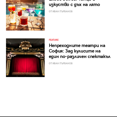
изкуство с дъх на лято
ОТ ИВАН ПЪРВАНОВ
FEATURE
Непреходните театри на
София: Зад кулисите на
един по-различен спектакъл
ОТ ИВАН ПЪРВАНОВ