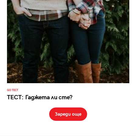
GO ТЕСТ
ТЕСТ: Гаджета ли сте?
Зареди още