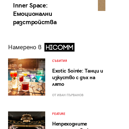
Inner Space:
Емоционални
разстройства
Намерено в
СЪБИТИЯ
Exotic Soirée: Танци и
изкуство с дъх на
лято
ОТ ИВАН ПЪРВАНОВ
FEATURE
Непреходните