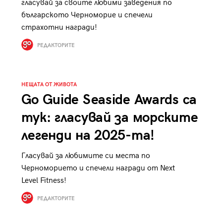
гласувай за своите любими заведения по
к
Tender is the Wine – Какво
българското Черноморие и спечели
чаша
се пие на Лазурния бряг
страхотни награди!
РЕДАКТОРИТЕ
НЕЩАТА ОТ ЖИВОТА
29
Go Guide Seaside Awards са
/29
тук: гласувай за морските
легенди на 2025-та!
Гласувай за любимите си места по
Черноморието и спечели награди от Next
Level Fitness!
РЕДАКТОРИТЕ