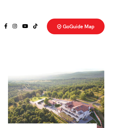
GoGuide Map