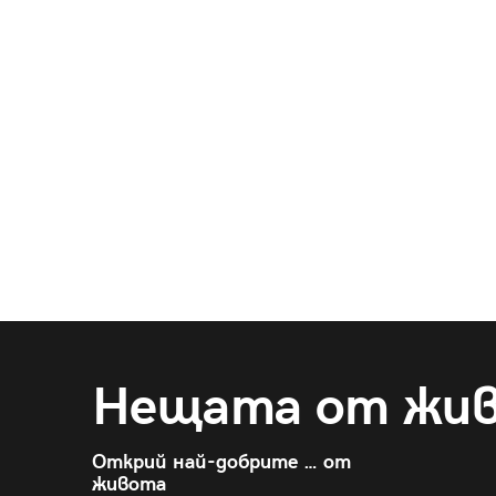
Нещата от жи
Открий най-добрите … от
живота