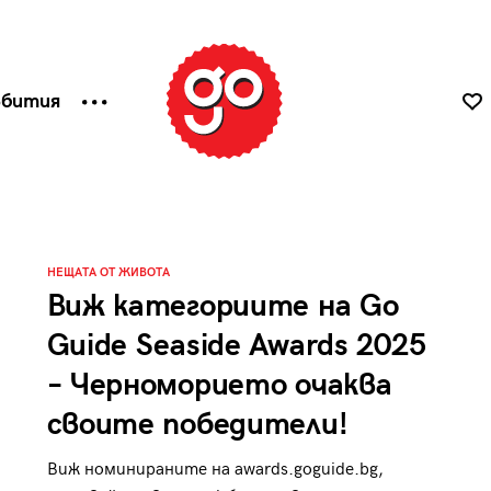
ъбития
НЕЩАТА ОТ ЖИВОТА
Виж категориите на Go
Guide Seaside Awards 2025
– Черноморието очаква
своите победители!
Виж номинираните на awards.goguide.bg,