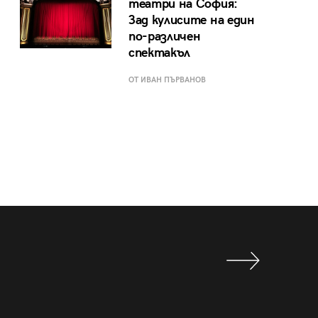
театри на София:
Зад кулисите на един
по-различен
спектакъл
ОТ ИВАН ПЪРВАНОВ