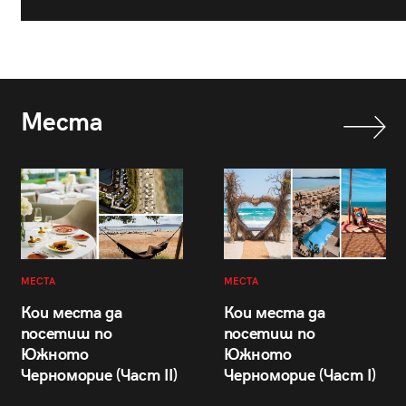
Места
МЕСТА
МЕСТА
Кои места да
Кои места да
посетиш по
посетиш по
Южното
Южното
Черноморие (Част II)
Черноморие (Част I)