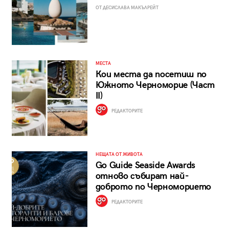
ОТ ДЕСИСЛАВА МАКЪЛРЕЙТ
МЕСТА
Кои места да посетиш по
Южното Черноморие (Част
II)
РЕДАКТОРИТЕ
НЕЩАТА ОТ ЖИВОТА
Go Guide Seaside Awards
отново събират най-
доброто по Черноморието
РЕДАКТОРИТЕ