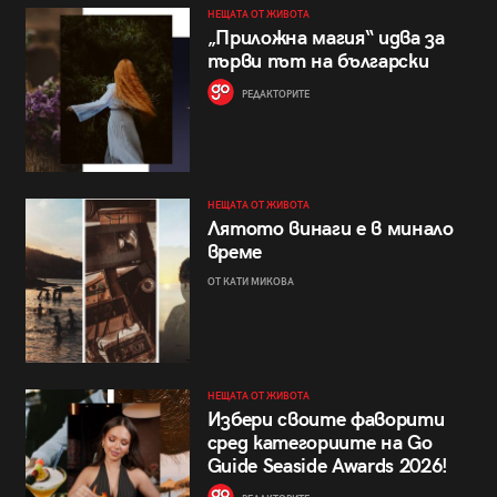
НЕЩАТА ОТ ЖИВОТА
„Приложна магия“ идва за
първи път на български
РЕДАКТОРИТЕ
НЕЩАТА ОТ ЖИВОТА
Лятото винаги е в минало
време
ОТ КАТИ МИКОВА
НЕЩАТА ОТ ЖИВОТА
Избери своите фаворити
сред категориите на Go
Guide Seaside Awards 2026!