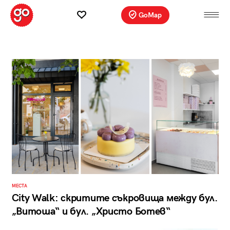
GoMap
МЕСТА
City Walk: скритите съкровища между бул.
„Витоша“ и бул. „Христо Ботев“