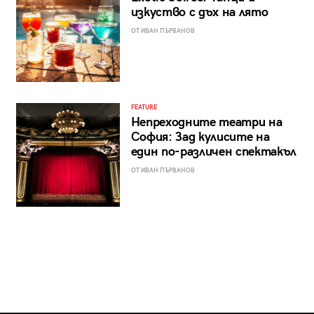
изкуство с дъх на лято
ОТ ИВАН ПЪРВАНОВ
FEATURE
Непреходните театри на
София: Зад кулисите на
един по-различен спектакъл
ОТ ИВАН ПЪРВАНОВ