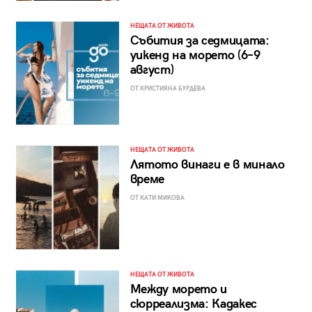
НЕЩАТА ОТ ЖИВОТА
Събития за седмицата:
уикенд на морето (6–9
август)
ОТ КРИСТИЯНА БУРДЕВА
НЕЩАТА ОТ ЖИВОТА
Лятото винаги е в минало
време
ОТ КАТИ МИКОВА
НЕЩАТА ОТ ЖИВОТА
Между морето и
сюрреализма: Кадакес