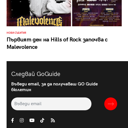
НОВИ СЪБИТИЯ
Първият ден на Hills of Rock започва с
Malevolence
Следвай GoGuide
Въведи email, за да получаваш GO Guide
бюлетин