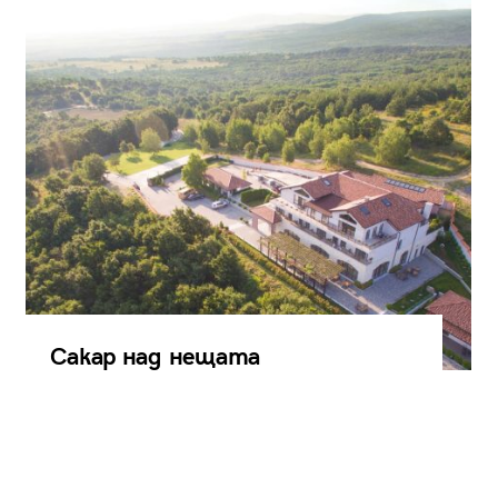
Сакар над нещата