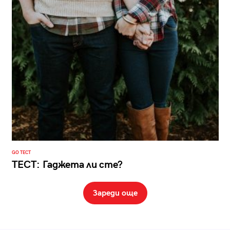
GO ТЕСТ
ТЕСТ: Гаджета ли сте?
Зареди още