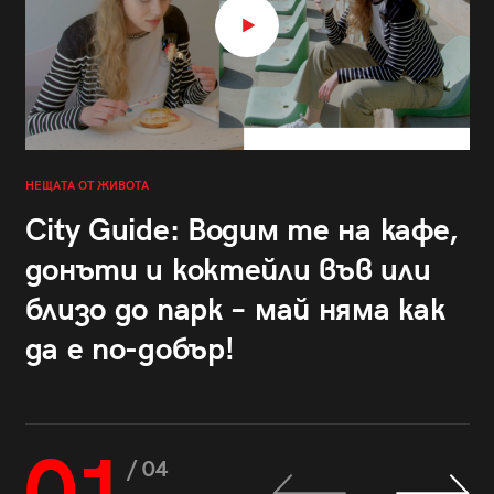
НЕЩАТА ОТ ЖИВОТА
City Guide: Водим те на кафе,
донъти и коктейли във или
близо до парк – май няма как
да е по-добър!
/ 04