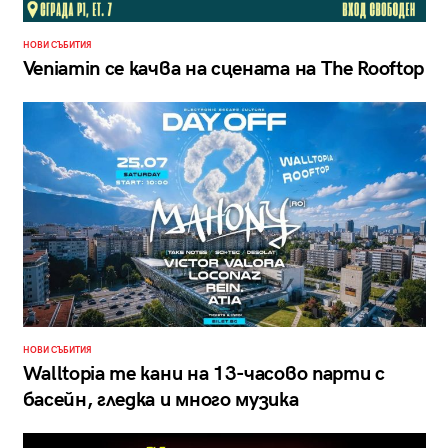
НОВИ СЪБИТИЯ
Veniamin се качва на сцената на The Rooftop
НОВИ СЪБИТИЯ
Walltopia те кани на 13-часово парти с
басейн, гледка и много музика