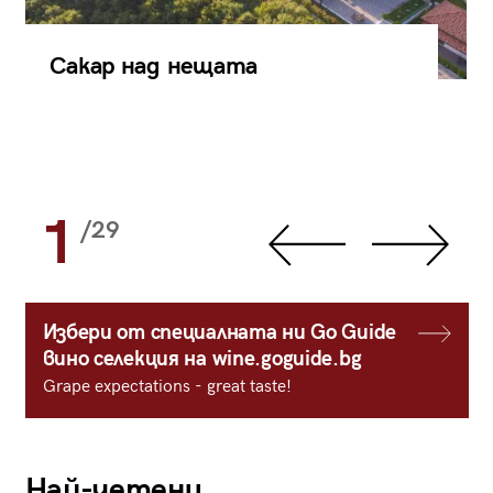
Сакар над нещата
1
/29
Избери от специалната ни Go Guide
вино селекция на wine.goguide.bg
Grape expectations - great taste!
Най-четени