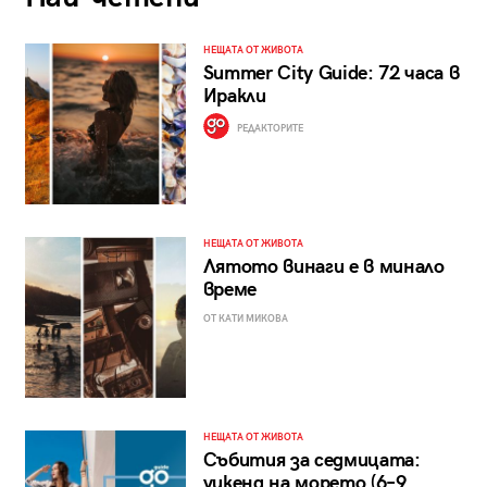
НЕЩАТА ОТ ЖИВОТА
Summer City Guide: 72 часа в
Иракли
РЕДАКТОРИТЕ
НЕЩАТА ОТ ЖИВОТА
Лятото винаги е в минало
време
ОТ КАТИ МИКОВА
НЕЩАТА ОТ ЖИВОТА
Събития за седмицата:
уикенд на морето (6–9