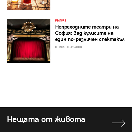
FEATURE
Непреходните театри на
София: Зад кулисите на
един по-различен спектакъл
ОТ ИВАН ПЪРВАНОВ
Нещата от живота