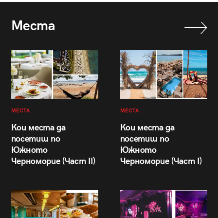
Места
МЕСТА
МЕСТА
Кои места да
Кои места да
посетиш по
посетиш по
Южното
Южното
Черноморие (Част II)
Черноморие (Част I)