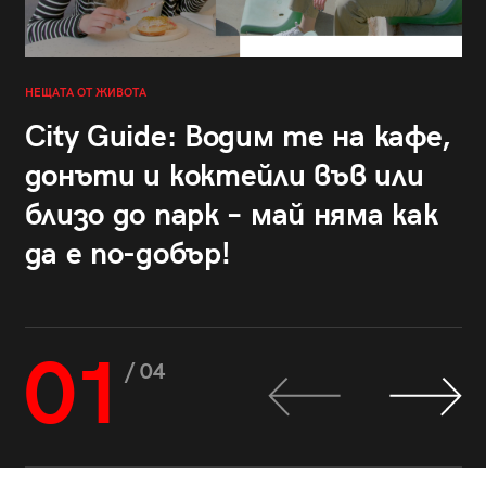
НЕЩАТА ОТ ЖИВОТА
City Guide: Водим те на кафе,
донъти и коктейли във или
близо до парк – май няма как
да е по-добър!
01
/ 04