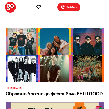
GoMap
НОВИ СЪБИТИЯ
Обратно броене до фестивала PHILLGOOD