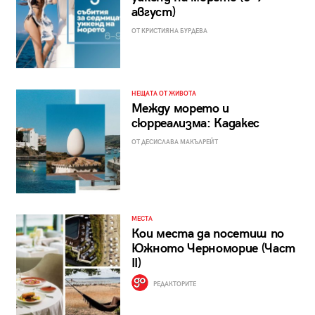
август)
ОТ КРИСТИЯНА БУРДЕВА
НЕЩАТА ОТ ЖИВОТА
Между морето и
сюрреализма: Кадакес
ОТ ДЕСИСЛАВА МАКЪЛРЕЙТ
МЕСТА
Кои места да посетиш по
Южното Черноморие (Част
II)
РЕДАКТОРИТЕ