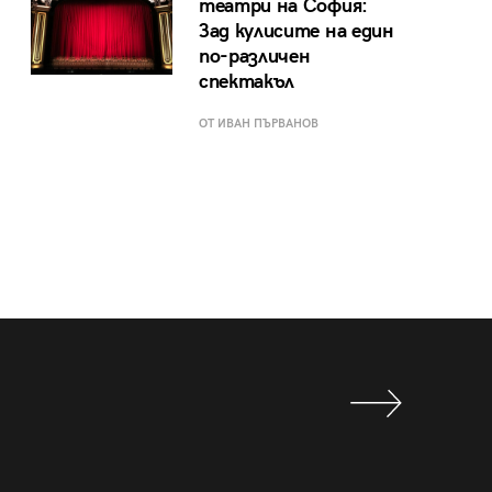
театри на София:
Зад кулисите на един
по-различен
спектакъл
ОТ ИВАН ПЪРВАНОВ