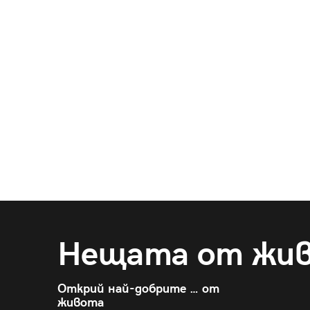
Нещата от жи
Открий най-добрите … от
живота