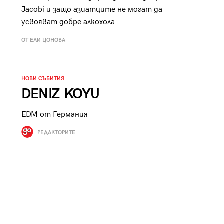
к
Tender is the Wine – Какво
Jacobi и защо азиатците не могат да
усвояват добре алкохола
чаша
се пие на Лазурния бряг
ОТ ЕЛИ ЦОНОВА
НОВИ СЪБИТИЯ
DENIZ KOYU
29
/29
EDM от Германия
РЕДАКТОРИТЕ