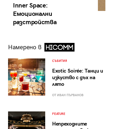
Inner Space:
Емоционални
разстройства
Намерено в
СЪБИТИЯ
Exotic Soirée: Танци и
изкуство с дъх на
лято
ОТ ИВАН ПЪРВАНОВ
FEATURE
Непреходните