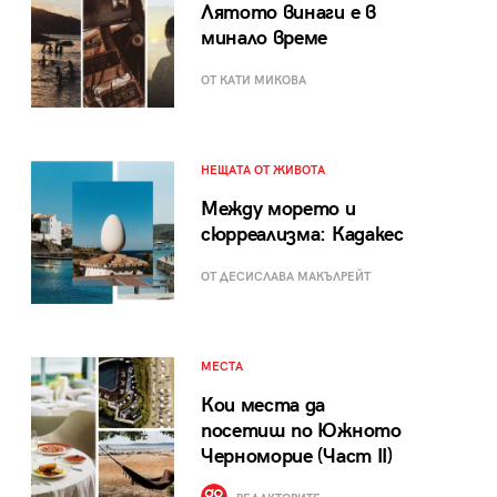
Лятото винаги е в
минало време
ОТ КАТИ МИКОВА
НЕЩАТА ОТ ЖИВОТА
Между морето и
сюрреализма: Кадакес
ОТ ДЕСИСЛАВА МАКЪЛРЕЙТ
МЕСТА
Кои места да
посетиш по Южното
Черноморие (Част II)