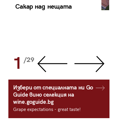
Сакар над нещата
Уто
жаж
1
2
/29
/
Избери от специалната ни Go
Guide вино селекция на
wine.goguide.bg
Grape expectations - great taste!