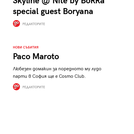
Skyline @ Nite by BoRRa
special guest Boryana
РЕДАКТОРИТЕ
НОВИ СЪБИТИЯ
Paco Maroto
Любезен домакин за поредното му лудо
парти в София ще е Cosmo Club.
РЕДАКТОРИТЕ