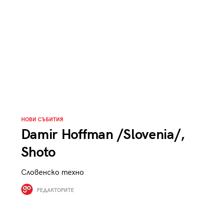
к
Tender is the Wine – Какво
чаша
се пие на Лазурния бряг
29
/29
НОВИ СЪБИТИЯ
Damir Hoffman /Slovenia/,
Shoto
Словенско техно
РЕДАКТОРИТЕ