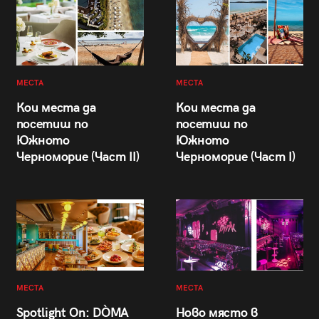
МЕСТА
МЕСТА
Кои места да
Кои места да
посетиш по
посетиш по
Южното
Южното
Черноморие (Част II)
Черноморие (Част I)
МЕСТА
МЕСТА
Spotlight On: DÒMA
Ново място в