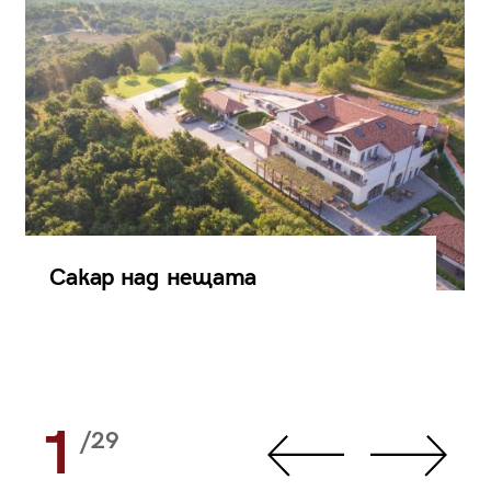
Сакар над нещата
1
/29