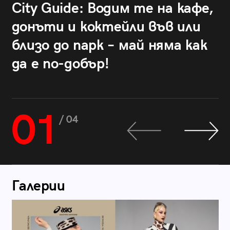
City Guide: Водим те на кафе,
донъти и коктейли във или
близо до парк – май няма как
да е по-добър!
01
/ 04
Галерии