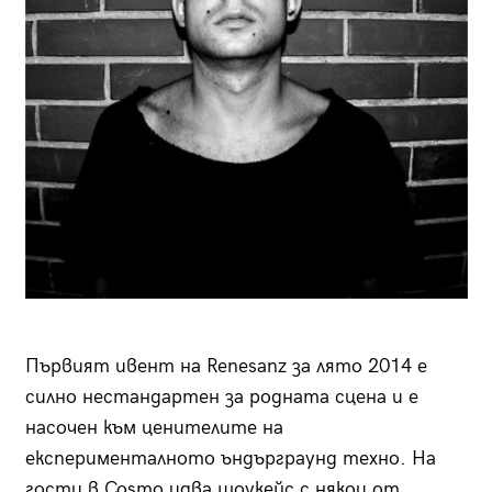
Първият ивент на Renesanz за лято 2014 е
силно нестандартен за родната сцена и е
насочен към ценителите на
експерименталното ъндърграунд техно. На
гости в Cosmo идва шоукейс с някои от