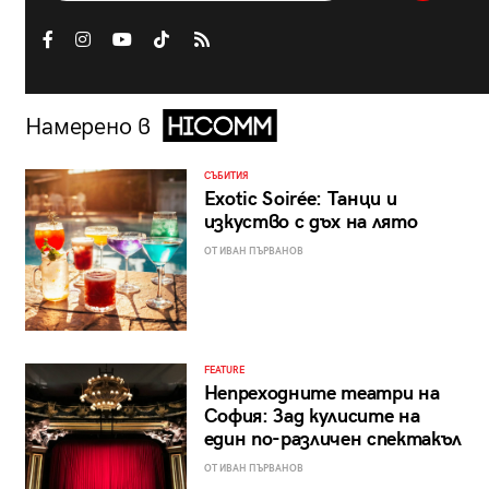
Намерено в
СЪБИТИЯ
Exotic Soirée: Танци и
изкуство с дъх на лято
ОТ ИВАН ПЪРВАНОВ
FEATURE
Непреходните театри на
София: Зад кулисите на
един по-различен спектакъл
ОТ ИВАН ПЪРВАНОВ