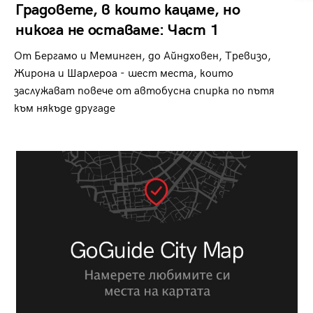
Градовете, в които кацаме, но
никога не оставаме: Част 1
От Бергамо и Меминген, до Айндховен, Тревизо,
Жирона и Шарлероа - шест места, които
заслужават повече от автобусна спирка по пътя
към някъде другаде