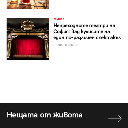
FEATURE
Непреходните театри на
София: Зад кулисите на
един по-различен спектакъл
ОТ ИВАН ПЪРВАНОВ
Нещата от живота