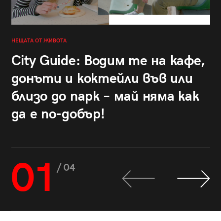
НЕЩАТА ОТ ЖИВОТА
City Guide: Водим те на кафе,
донъти и коктейли във или
близо до парк – май няма как
да е по-добър!
01
/ 04