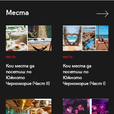
Места
МЕСТА
МЕСТА
Кои места да
Кои места да
посетиш по
посетиш по
Южното
Южното
Черноморие (Част II)
Черноморие (Част I)