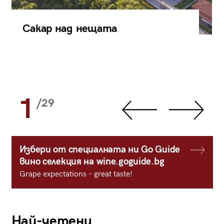
Сакар над нещата
1
/29
Избери от специалната ни Go Guide
вино селекция на wine.goguide.bg
Grape expectations - great taste!
Най-четени