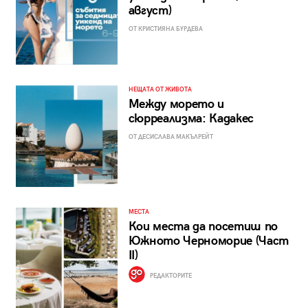
август)
ОТ КРИСТИЯНА БУРДЕВА
НЕЩАТА ОТ ЖИВОТА
Между морето и
сюрреализма: Кадакес
ОТ ДЕСИСЛАВА МАКЪЛРЕЙТ
МЕСТА
Кои места да посетиш по
Южното Черноморие (Част
II)
РЕДАКТОРИТЕ