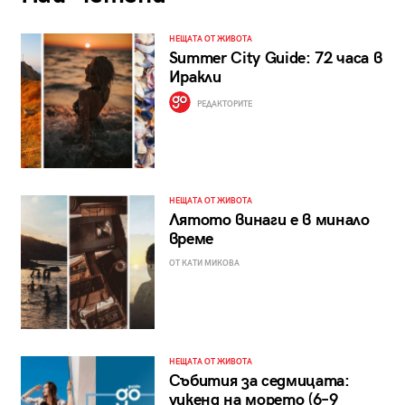
НЕЩАТА ОТ ЖИВОТА
Summer City Guide: 72 часа в
Иракли
РЕДАКТОРИТЕ
НЕЩАТА ОТ ЖИВОТА
Лятото винаги е в минало
време
ОТ КАТИ МИКОВА
НЕЩАТА ОТ ЖИВОТА
Събития за седмицата:
уикенд на морето (6–9