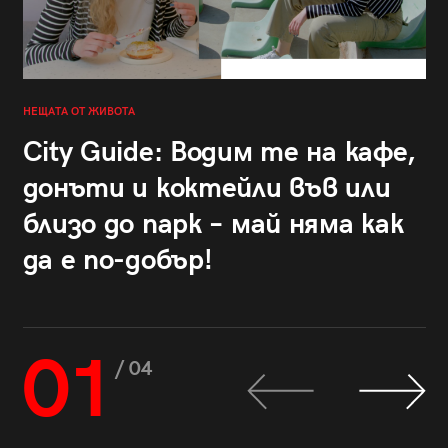
НЕЩАТА ОТ ЖИВОТА
City Guide: Водим те на кафе,
донъти и коктейли във или
близо до парк – май няма как
да е по-добър!
01
/ 04