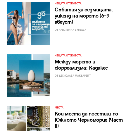
НЕЩАТА ОТ ЖИВОТА
Събития за седмицата:
уикенд на морето (6–9
август)
ОТ КРИСТИЯНА БУРДЕВА
НЕЩАТА ОТ ЖИВОТА
Между морето и
сюрреализма: Кадакес
ОТ ДЕСИСЛАВА МАКЪЛРЕЙТ
МЕСТА
Кои места да посетиш по
Южното Черноморие (Част
II)