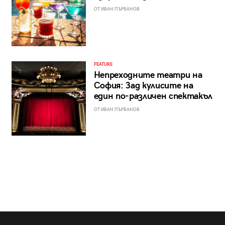
ОТ ИВАН ПЪРВАНОВ
FEATURE
Непреходните театри на
София: Зад кулисите на
един по-различен спектакъл
ОТ ИВАН ПЪРВАНОВ