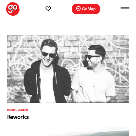
GoMap
НОВИ СЪБИТИЯ
Reworks