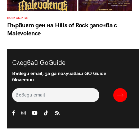
НОВИ СЪБИТИЯ
Първият ден на Hills of Rock започва с
Malevolence
Следвай GoGuide
Въведи email, за да получаваш GO Guide
бюлетин