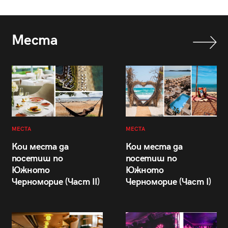
Места
МЕСТА
МЕСТА
Кои места да
Кои места да
посетиш по
посетиш по
Южното
Южното
Черноморие (Част II)
Черноморие (Част I)