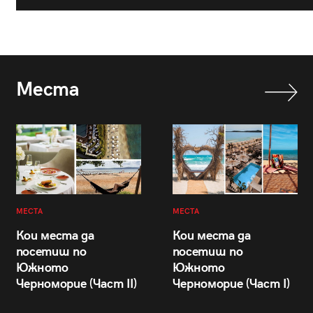
Места
МЕСТА
МЕСТА
Кои места да
Кои места да
посетиш по
посетиш по
Южното
Южното
Черноморие (Част II)
Черноморие (Част I)