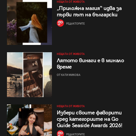
НЕЩАТА ОТ ЖИВОТА
„Приложна магия“ идва за
първи път на български
РЕДАКТОРИТЕ
НЕЩАТА ОТ ЖИВОТА
Лятото винаги е в минало
време
ОТ КАТИ МИКОВА
НЕЩАТА ОТ ЖИВОТА
Избери своите фаворити
сред категориите на Go
Guide Seaside Awards 2026!
РЕДАКТОРИТЕ