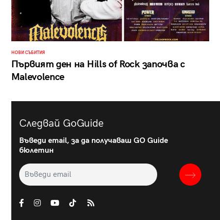
НОВИ СЪБИТИЯ
Първият ден на Hills of Rock започва с
Malevolence
Следвай GoGuide
Въведи email, за да получаваш GO Guide
бюлетин