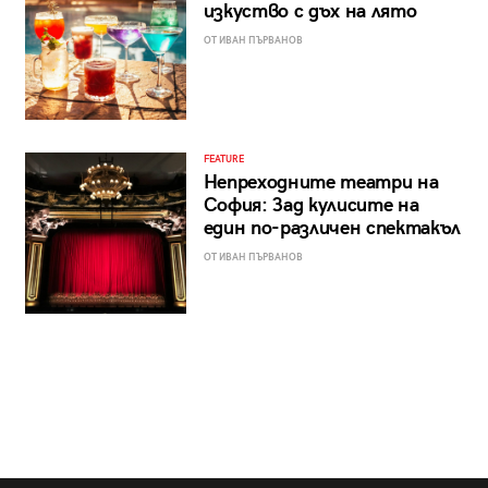
изкуство с дъх на лято
ОТ ИВАН ПЪРВАНОВ
FEATURE
Непреходните театри на
София: Зад кулисите на
един по-различен спектакъл
ОТ ИВАН ПЪРВАНОВ