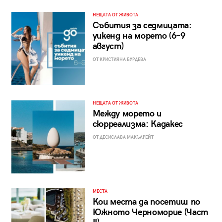
НЕЩАТА ОТ ЖИВОТА
Събития за седмицата:
уикенд на морето (6–9
август)
ОТ КРИСТИЯНА БУРДЕВА
НЕЩАТА ОТ ЖИВОТА
Между морето и
сюрреализма: Кадакес
ОТ ДЕСИСЛАВА МАКЪЛРЕЙТ
МЕСТА
Кои места да посетиш по
Южното Черноморие (Част