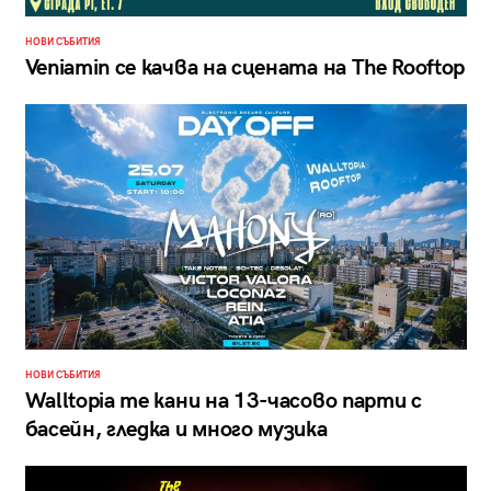
НОВИ СЪБИТИЯ
Veniamin се качва на сцената на The Rooftop
НОВИ СЪБИТИЯ
Walltopia те кани на 13-часово парти с
басейн, гледка и много музика