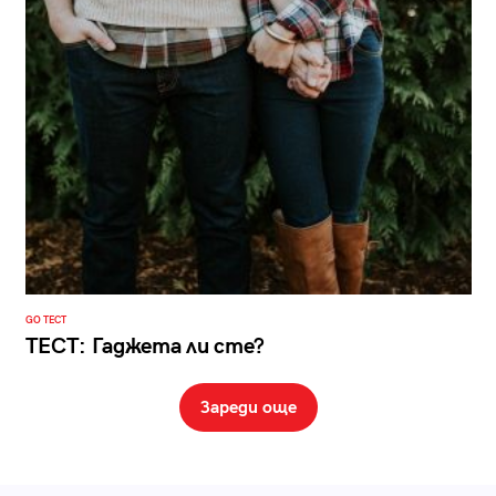
GO ТЕСТ
ТЕСТ: Гаджета ли сте?
Зареди още