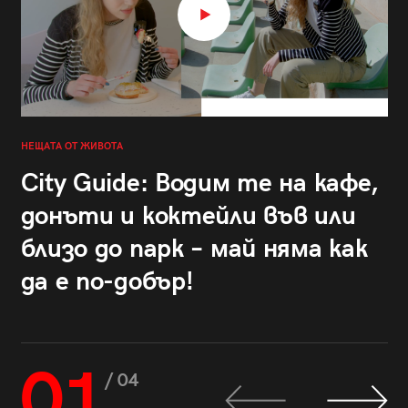
НЕЩАТА ОТ ЖИВОТА
City Guide: Водим те на кафе,
донъти и коктейли във или
близо до парк – май няма как
да е по-добър!
01
/ 04