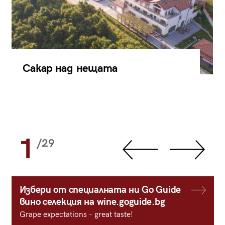
Сакар над нещата
1
/29
Избери от специалната ни Go Guide
вино селекция на wine.goguide.bg
Grape expectations - great taste!