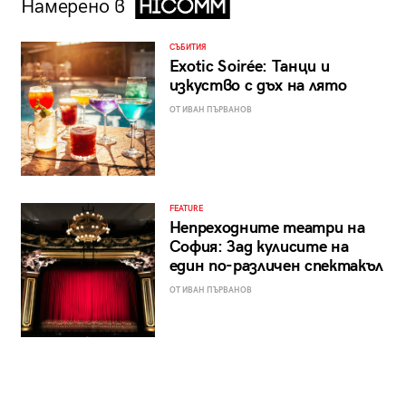
Намерено в
СЪБИТИЯ
Exotic Soirée: Танци и
изкуство с дъх на лято
ОТ ИВАН ПЪРВАНОВ
FEATURE
Непреходните театри на
София: Зад кулисите на
един по-различен спектакъл
ОТ ИВАН ПЪРВАНОВ