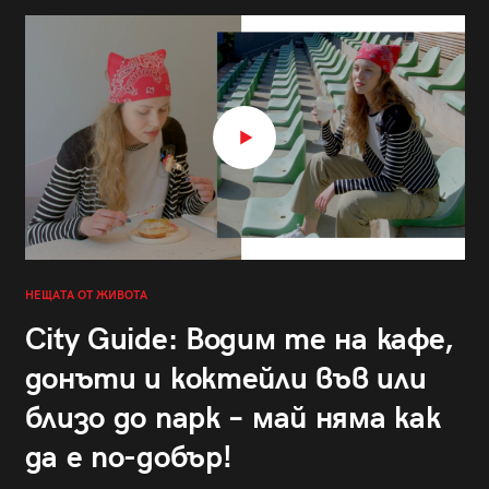
НЕЩАТА ОТ ЖИВОТА
City Guide: Водим те на кафе,
донъти и коктейли във или
близо до парк – май няма как
да е по-добър!