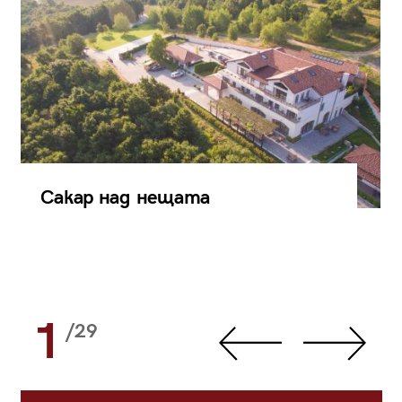
Сакар над нещата
1
/29