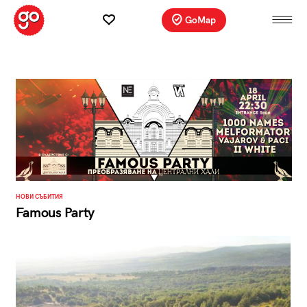
GoMap
НОВИ СЪБИТИЯ
Famous Party