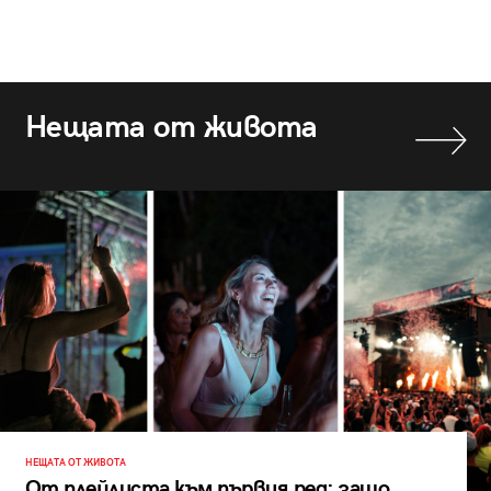
Нещата от живота
НЕЩАТА ОТ ЖИВОТА
От плейлиста към първия ред: защо