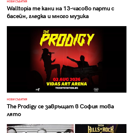
НОВИ СЪБИТИЯ
Walltopia те кани на 13-часово парти с
басейн, гледка и много музика
НОВИ СЪБИТИЯ
The Prodigy се завръщат в София това
лято