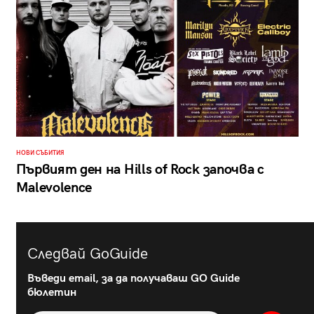
НОВИ СЪБИТИЯ
Първият ден на Hills of Rock започва с
Malevolence
Следвай GoGuide
Въведи email, за да получаваш GO Guide
бюлетин