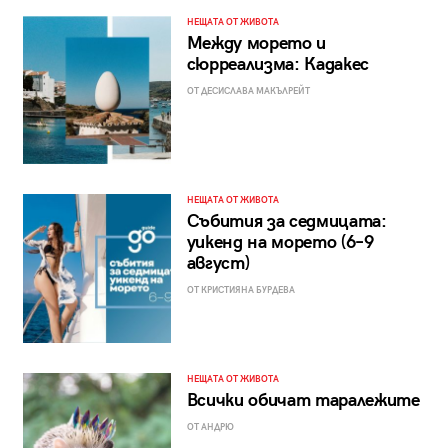
НЕЩАТА ОТ ЖИВОТА
Между морето и
сюрреализма: Кадакес
ОТ ДЕСИСЛАВА МАКЪЛРЕЙТ
НЕЩАТА ОТ ЖИВОТА
Събития за седмицата:
уикенд на морето (6–9
август)
ОТ КРИСТИЯНА БУРДЕВА
НЕЩАТА ОТ ЖИВОТА
Всички обичат таралежите
ОТ АНДРЮ