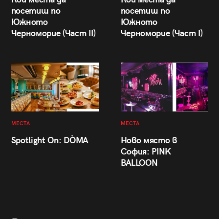
посетиш по
посетиш по
Южното
Южното
Черноморие (Част II)
Черноморие (Част I)
МЕСТА
МЕСТА
Spotlight On: DÒMA
Ново място в
София: PINK
BALLOON