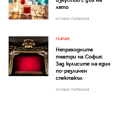
изкуство с дъх на
лято
ОТ ИВАН ПЪРВАНОВ
FEATURE
Непреходните
театри на София:
Зад кулисите на един
по-различен
спектакъл
ОТ ИВАН ПЪРВАНОВ