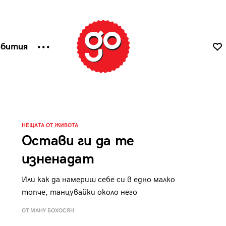
ъбития
НЕЩАТА ОТ ЖИВОТА
Остави ги да те
изненадат
Или как да намериш себе си в едно малко
топче, танцувайки около него
ОТ МАНУ БОХОСЯН