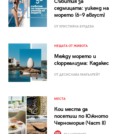
Събития за
седмицата: уикенд на
морето (6–9 август)
ОТ КРИСТИЯНА БУРДЕВА
НЕЩАТА ОТ ЖИВОТА
Между морето и
сюрреализма: Кадакес
ОТ ДЕСИСЛАВА МАКЪЛРЕЙТ
МЕСТА
Кои места да
посетиш по Южното
Черноморие (Част II)