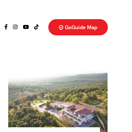
GoGuide Map