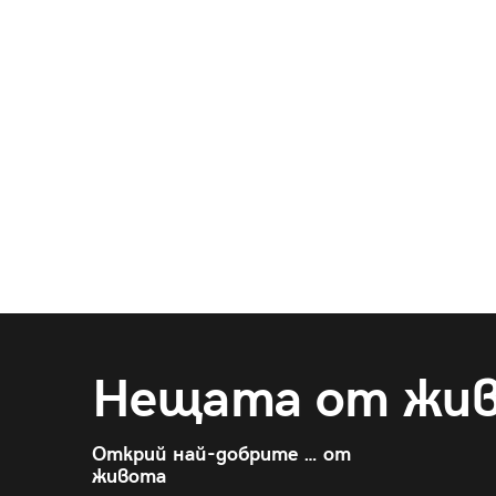
Нещата от жи
Открий най-добрите … от
живота