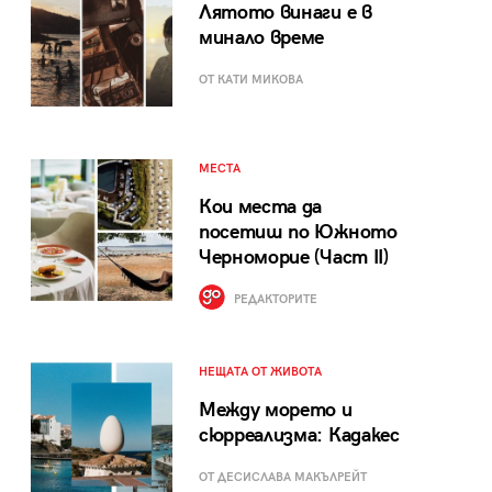
Лятото винаги е в
минало време
ОТ КАТИ МИКОВА
МЕСТА
Кои места да
посетиш по Южното
Черноморие (Част II)
РЕДАКТОРИТЕ
НЕЩАТА ОТ ЖИВОТА
Между морето и
сюрреализма: Кадакес
ОТ ДЕСИСЛАВА МАКЪЛРЕЙТ