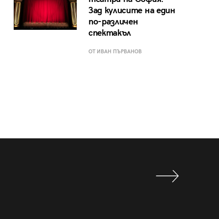
Зад кулисите на един
по-различен
спектакъл
ОТ ИВАН ПЪРВАНОВ