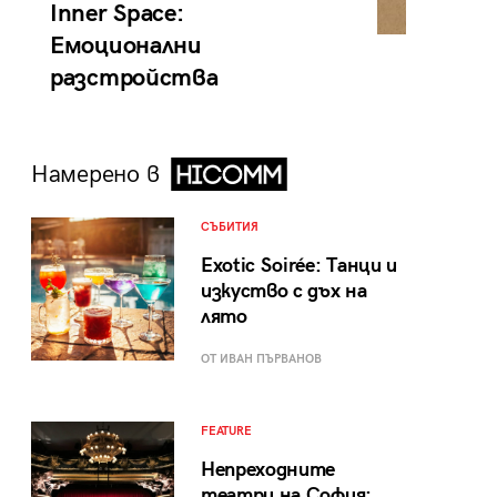
Inner Space:
Емоционални
разстройства
Намерено в
СЪБИТИЯ
Exotic Soirée: Танци и
изкуство с дъх на
лято
ОТ ИВАН ПЪРВАНОВ
FEATURE
Непреходните
театри на София: