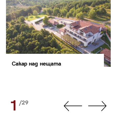
Сакар над нещата
1
/29