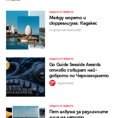
НЕЩАТА ОТ ЖИВОТА
Между морето и
сюрреализма: Кадакес
ОТ ДЕСИСЛАВА МАКЪЛРЕЙТ
НЕЩАТА ОТ ЖИВОТА
Go Guide Seaside Awards
отново събират най-
доброто по Черноморието
РЕДАКТОРИТЕ
НЕЩАТА ОТ ЖИВОТА
Пет албума за различните
лица на лятото