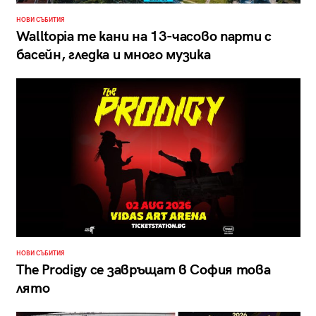
НОВИ СЪБИТИЯ
Walltopia те кани на 13-часово парти с
басейн, гледка и много музика
НОВИ СЪБИТИЯ
The Prodigy се завръщат в София това
лято