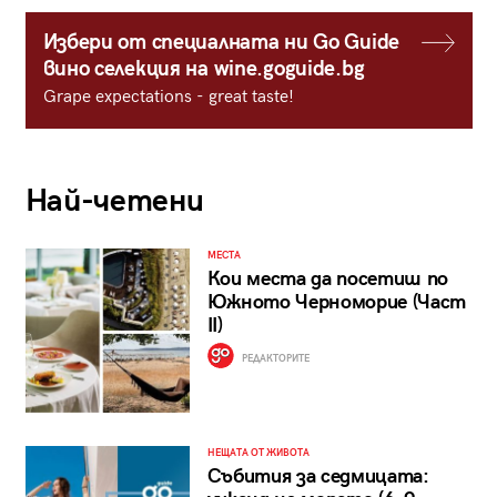
Избери от специалната ни Go Guide
вино селекция на wine.goguide.bg
Grape expectations - great taste!
Най-четени
МЕСТА
Кои места да посетиш по
Южното Черноморие (Част
II)
РЕДАКТОРИТЕ
НЕЩАТА ОТ ЖИВОТА
Събития за седмицата: