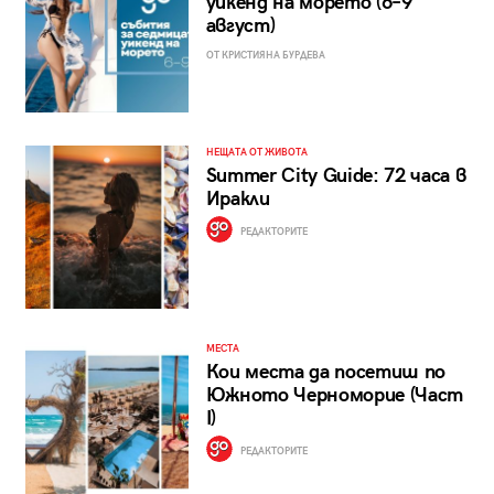
уикенд на морето (6–9
август)
ОТ КРИСТИЯНА БУРДЕВА
НЕЩАТА ОТ ЖИВОТА
Summer City Guide: 72 часа в
Иракли
РЕДАКТОРИТЕ
МЕСТА
Кои места да посетиш по
Южното Черноморие (Част
I)
РЕДАКТОРИТЕ