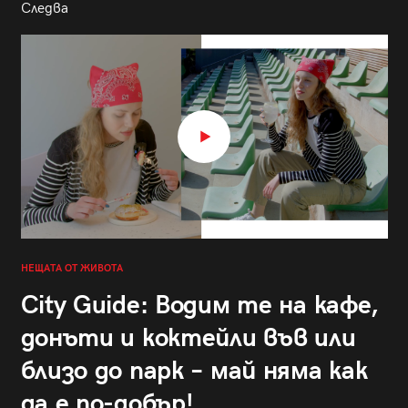
Следва
НЕЩАТА ОТ ЖИВОТА
City Guide: Водим те на кафе,
донъти и коктейли във или
близо до парк – май няма как
да е по-добър!