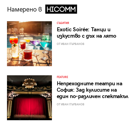
Намерено в
СЪБИТИЯ
Exotic Soirée: Танци и
изкуство с дъх на лято
ОТ ИВАН ПЪРВАНОВ
FEATURE
Непреходните театри на
София: Зад кулисите на
един по-различен спектакъл
ОТ ИВАН ПЪРВАНОВ