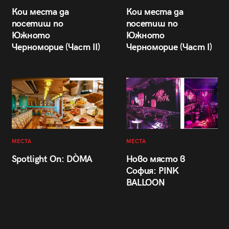
Кои места да
Кои места да
посетиш по
посетиш по
Южното
Южното
Черноморие (Част II)
Черноморие (Част I)
МЕСТА
МЕСТА
Spotlight On: DÒMA
Ново място в
София: PINK
BALLOON