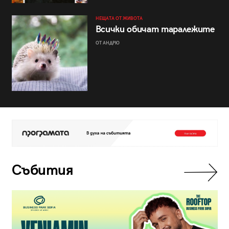
НЕЩАТА ОТ ЖИВОТА
Всички обичат таралежите
ОТ АНДРЮ
Събития