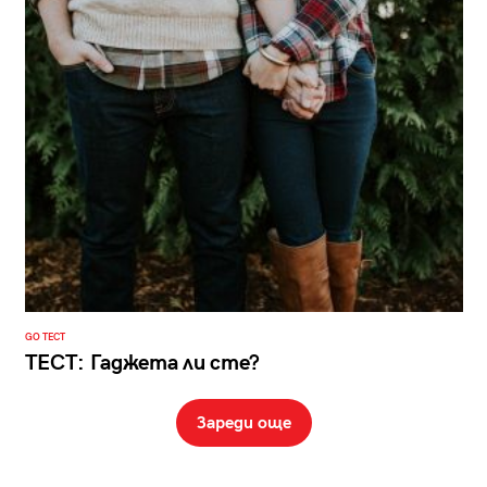
GO ТЕСТ
ТЕСТ: Гаджета ли сте?
Зареди още