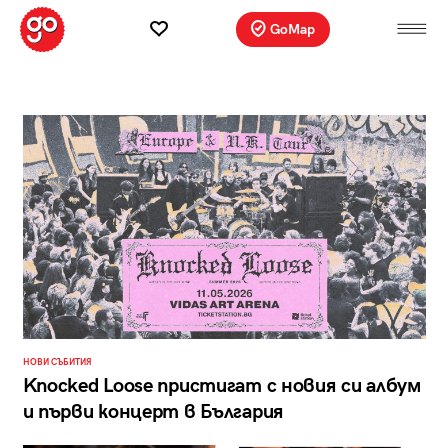
GoMap
НОВИ СЪБИТИЯ
Knocked Loose пристигат с новия си албум
и първи концерт в България