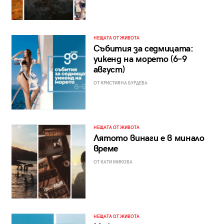
НЕЩАТА ОТ ЖИВОТА
Събития за седмицата:
уикенд на морето (6–9
август)
ОТ КРИСТИЯНА БУРДЕВА
НЕЩАТА ОТ ЖИВОТА
Лятото винаги е в минало
време
ОТ КАТИ МИКОВА
НЕЩАТА ОТ ЖИВОТА