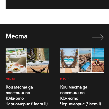
Места
МЕСТА
МЕСТА
Кои места да
Кои места да
посетиш по
посетиш по
Южното
Южното
Черноморие (Част II)
Черноморие (Част I)