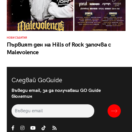
НОВИ СЪБИТИЯ
Първият ден на Hills of Rock започва с
Malevolence
Следвай GoGuide
Въведи email, за да получаваш GO Guide
бюлетин