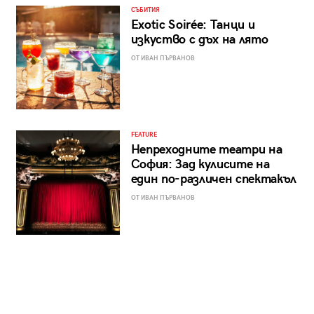
СЪБИТИЯ
Exotic Soirée: Танци и
изкуство с дъх на лято
ОТ ИВАН ПЪРВАНОВ
FEATURE
Непреходните театри на
София: Зад кулисите на
един по-различен спектакъл
ОТ ИВАН ПЪРВАНОВ