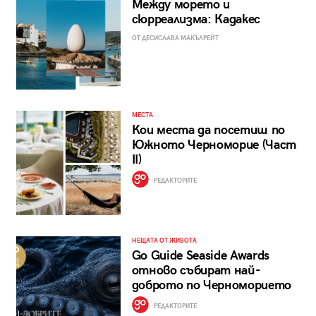
Между морето и
сюрреализма: Кадакес
ОТ ДЕСИСЛАВА МАКЪЛРЕЙТ
МЕСТА
Кои места да посетиш по
Южното Черноморие (Част
II)
РЕДАКТОРИТЕ
НЕЩАТА ОТ ЖИВОТА
Go Guide Seaside Awards
отново събират най-
доброто по Черноморието
РЕДАКТОРИТЕ