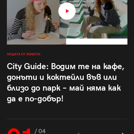
НЕЩАТА ОТ ЖИВОТА
City Guide: Водим те на кафе,
донъти и коктейли във или
близо до парк – май няма как
да е по-добър!
/ 04