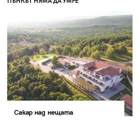
ПЪНКЪТ НЯМА ДА УМРЕ
Сакар над нещата