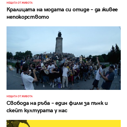
НЕЩАТА ОТ ЖИВОТА
Кралицата на модата си отиде – да живее
непокорството
НЕЩАТА ОТ ЖИВОТА
Свобода на ръба – един филм за пънк и
скейт културата у нас