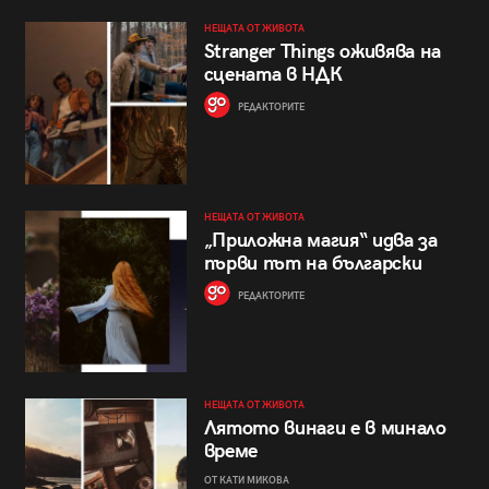
НЕЩАТА ОТ ЖИВОТА
Stranger Things оживява на
сцената в НДК
РЕДАКТОРИТЕ
НЕЩАТА ОТ ЖИВОТА
„Приложна магия“ идва за
първи път на български
РЕДАКТОРИТЕ
НЕЩАТА ОТ ЖИВОТА
Лятото винаги е в минало
време
ОТ КАТИ МИКОВА