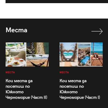
Места
МЕСТА
МЕСТА
Кои места да
Кои места да
посетиш по
посетиш по
Южното
Южното
Черноморие (Част II)
Черноморие (Част I)