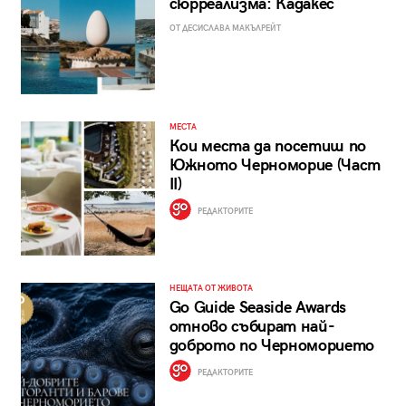
сюрреализма: Кадакес
ОТ ДЕСИСЛАВА МАКЪЛРЕЙТ
МЕСТА
Кои места да посетиш по
Южното Черноморие (Част
II)
РЕДАКТОРИТЕ
НЕЩАТА ОТ ЖИВОТА
Go Guide Seaside Awards
отново събират най-
доброто по Черноморието
РЕДАКТОРИТЕ