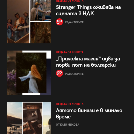
НЕЩАТА ОТ ЖИВОТА
Stranger Things оживява на
сцената в НДК
РЕДАКТОРИТЕ
НЕЩАТА ОТ ЖИВОТА
„Приложна магия“ идва за
първи път на български
РЕДАКТОРИТЕ
НЕЩАТА ОТ ЖИВОТА
Лятото винаги е в минало
време
ОТ КАТИ МИКОВА