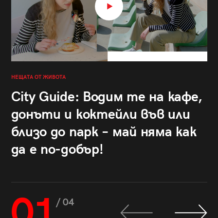
НЕЩАТА ОТ ЖИВОТА
City Guide: Водим те на кафе,
донъти и коктейли във или
близо до парк – май няма как
да е по-добър!
01
/ 04