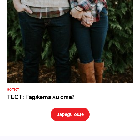
GO ТЕСТ
ТЕСТ: Гаджета ли сте?
Зареди още