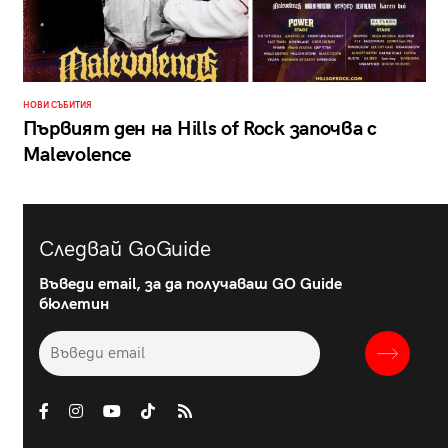
НОВИ СЪБИТИЯ
Първият ден на Hills of Rock започва с
Malevolence
Следвай GoGuide
Въведи email, за да получаваш GO Guide
бюлетин