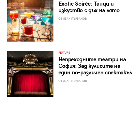
Exotic Soirée: Танци и
изкуство с дъх на лято
ОТ ИВАН ПЪРВАНОВ
FEATURE
Непреходните театри на
София: Зад кулисите на
един по-различен спектакъл
ОТ ИВАН ПЪРВАНОВ