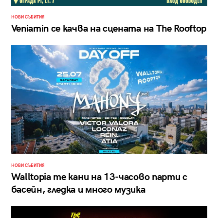
НОВИ СЪБИТИЯ
Veniamin се качва на сцената на The Rooftop
НОВИ СЪБИТИЯ
Walltopia те кани на 13-часово парти с
басейн, гледка и много музика