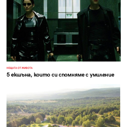
НЕЩАТА ОТ ЖИВОТА
5 екшъна, които си спомняме с умиление