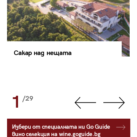
Сакар над нещата
1
/29
Избери от специалната ни Go Guide
вино селекция на wine.goguide.bg