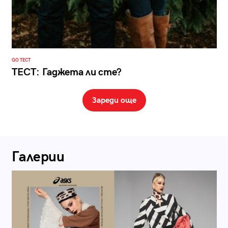
GO ТЕСТ
ТЕСТ: Гаджета ли сте?
Зареди още
Галерии