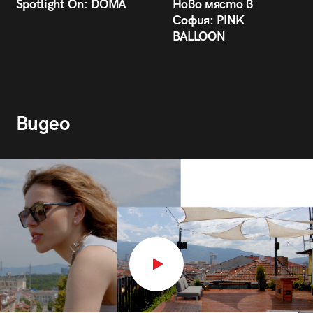
Spotlight On: DÒMA
Ново място в
София: PINK
BALLOON
Видео