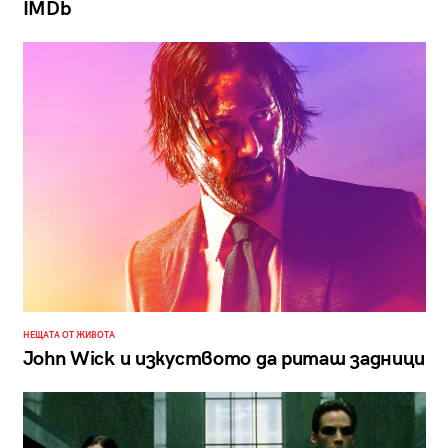
IMDb
НЕЩАТА ОТ ЖИВОТА
John Wick и изкуството да риташ задници