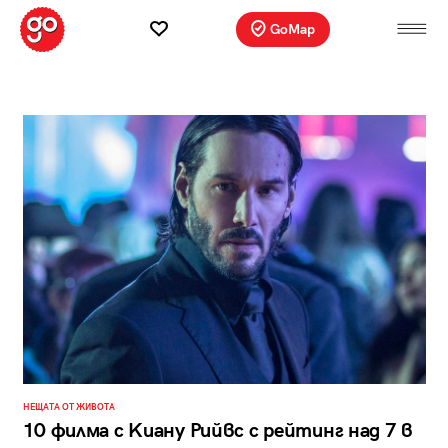
GoMap
НЕЩАТА ОТ ЖИВОТА
10 филма с Kиану Рийвс с рейтинг над 7 в