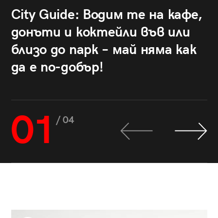
City Guide: Водим те на кафе,
донъти и коктейли във или
близо до парк – май няма как
да е по-добър!
01
/ 04