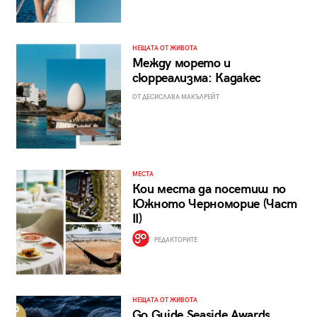
НЕЩАТА ОТ ЖИВОТА
Между морето и
сюрреализма: Кадакес
ОТ ДЕСИСЛАВА МАКЪЛРЕЙТ
МЕСТА
Кои места да посетиш по
Южното Черноморие (Част
II)
РЕДАКТОРИТЕ
НЕЩАТА ОТ ЖИВОТА
Go Guide Seaside Awards