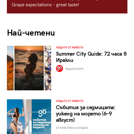
Grape expectations - great taste!
Най-четени
НЕЩАТА ОТ ЖИВОТА
Summer City Guide: 72 часа в
Иракли
РЕДАКТОРИТЕ
НЕЩАТА ОТ ЖИВОТА
Събития за седмицата:
уикенд на морето (6–9
август)
ОТ КРИСТИЯНА БУРДЕВА