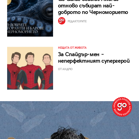
отново събират най-
доброто по Черноморието
РЕДАКТОРИТЕ
НЕЩАТА ОТ ЖИВОТА
За Спайдър-мен –
неперфектният супергерой
ОТ АНДРЮ