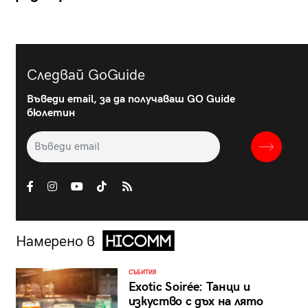
Следвай GoGuide
Въведи email, за да получаваш GO Guide
бюлетин
Намерено в
СЪБИТИЯ
Exotic Soirée: Танци и
изкуство с дъх на лято