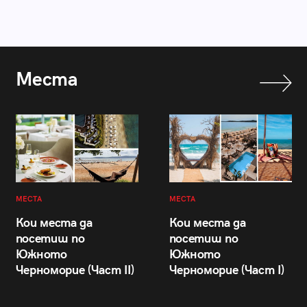
Места
МЕСТА
МЕСТА
Кои места да
Кои места да
посетиш по
посетиш по
Южното
Южното
Черноморие (Част II)
Черноморие (Част I)