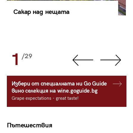
Сакар над нещата
1
/29
Избери от специалната ни Go Guide
вино селекция на wine.goguide.bg
Grape expectations - great taste!
Пътешествия