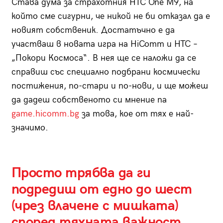
Става дума за страхотния HTC One M9, на
който сме сигурни, че никой не би отказал да е
новият собственик. Достатъчно е да
участваш в новата игра на HiComm и HTC –
„Покори Космоса“. В нея ще се наложи да се
справиш със специално подбрани космически
постижения, по-стари и по-нови, и ще можеш
да дадеш собственото си мнение na
game.hicomm.bg
за това, кое от тях е най-
значимо.
Просто трябва да ги
подредиш от едно до шест
(чрез влачене с мишката)
според тяхната важност,