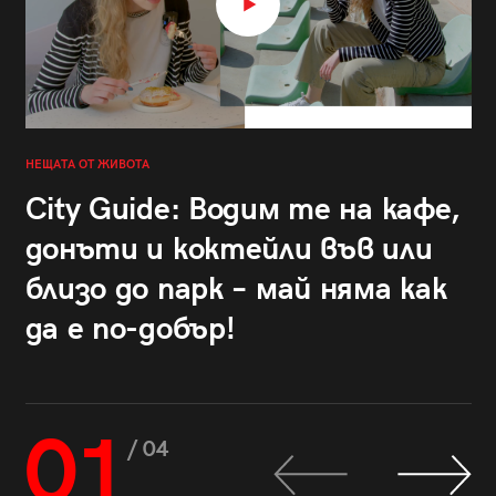
НЕЩАТА ОТ ЖИВОТА
City Guide: Водим те на кафе,
донъти и коктейли във или
близо до парк – май няма как
да е по-добър!
01
/ 04