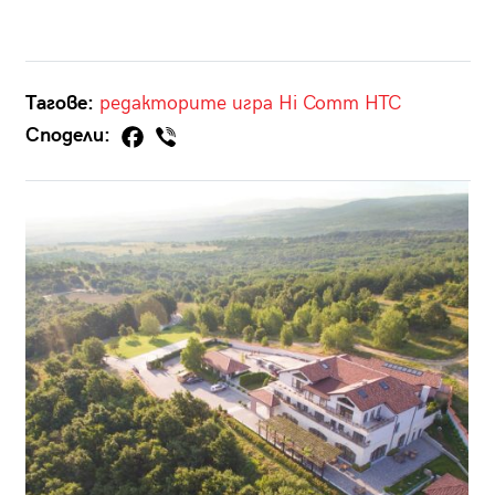
Тагове:
редакторите
игра
Hi Comm
HTC
Сподели: