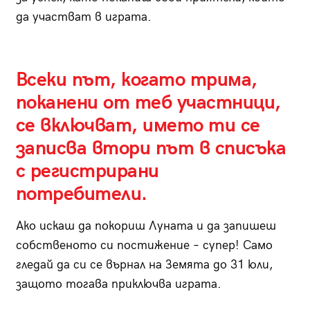
да участват в играта.
Всеки път, когато трима,
поканени от теб участници,
се включват, името ти се
записва втори път в списъка
с регистрирани
потребители.
Ако искаш да покориш Луната и да запишеш
собственото си постижение – супер! Само
гледай да си се върнал на Земята до 31 юли,
защото тогава приключва играта.