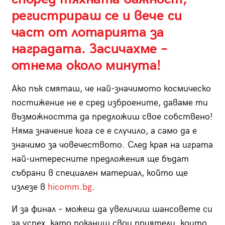
регистрираш се и вече си
част от лотарията за
наградата. Засичахме –
отнема около минута!
Ако пък смяташ, че най-значимото космическо
постижение не е сред изброените, даваме ти
възможността да предложиш свое собствено!
Няма значение кога се е случило, а само да е
значимо за човечеството. След края на играта
най-интересните предложения ще бъдат
събрани в специален материал, който ще
излезе в
hicomm.bg
.
И за финал – можеш да увеличиш шансовете си
за успех, като поканиш свои приятели, които