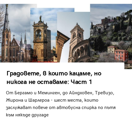
Градовете, в които кацаме, но
никога не оставаме: Част 1
От Бергамо и Меминген, до Айндховен, Тревизо,
Жирона и Шарлероа - шест места, които
заслужават повече от автобусна спирка по пътя
към някъде другаде