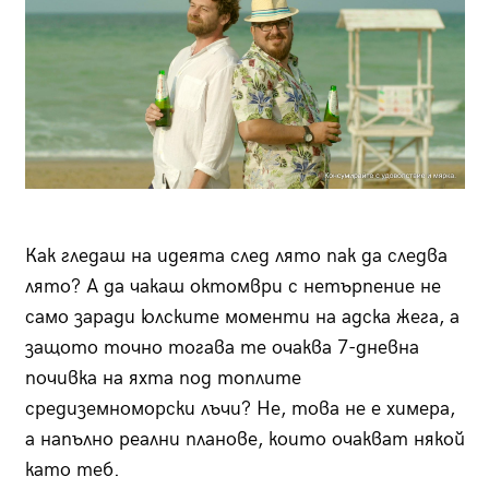
Как гледаш на идеята след лято пак да следва
лято? А да чакаш октомври с нетърпение не
само заради юлските моменти на адска жега, а
защото точно тогава те очаква 7-дневна
почивка на яхта под топлите
средиземноморски лъчи? Не, това не е химера,
а напълно реални планове, които очакват някой
като теб.