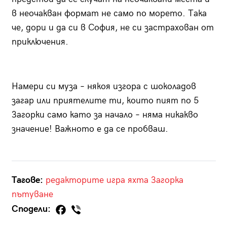
в неочакван формат не само по морето. Така
че, дори и да си в София, не си застрахован от
приключения.
Намери си муза – някоя изгора с шоколадов
загар или приятелите ти, които пият по 5
Загорки само като за начало – няма никакво
значение! Важното е да се пробваш.
Тагове:
редакторите
игра
яхта
Загорка
пътуване
Сподели: