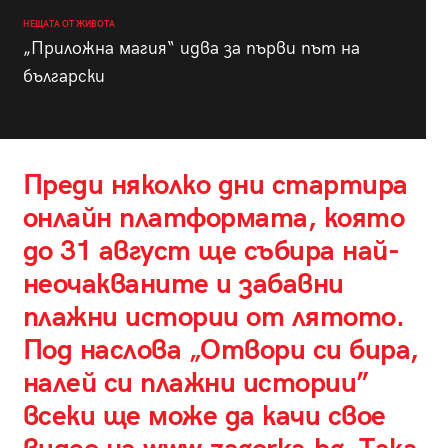
НЕЩАТА ОТ ЖИВОТА
„Приложна магия“ идва за първи път на
български
Преди няколко дни стартира
онлайн платформата, която
до 31 август ще събира най-
неочакваните и забавни
плажни истории от лятото.
Под наслова „Отвори си бира,
налей си плажни истории”
всеки ще може да качи свое