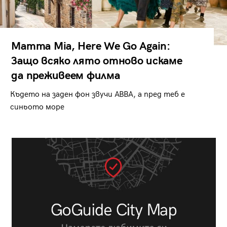
Mamma Mia, Here We Go Again:
Защо всяко лято отново искаме
да преживеем филма
Където на заден фон звучи ABBA, а пред теб е
синьото море