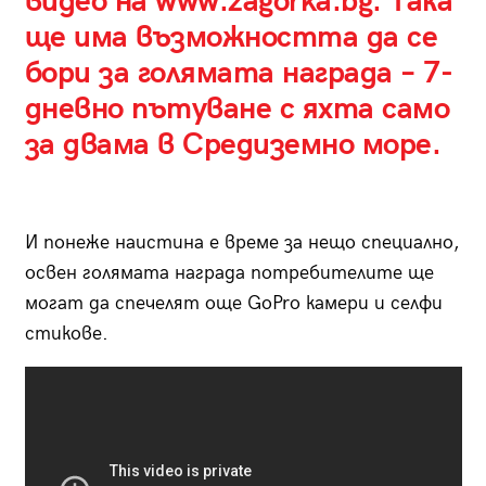
видео на
www.zagorka.bg.
Така
ще има възможността да се
бори за голямата награда – 7-
дневно пътуване с яхта само
за двама в Средиземно море.
И понеже наистина е време за нещо специално,
освен голямата награда потребителите ще
могат да спечелят още GoPro камери и селфи
стикове.