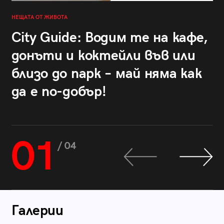
НЕЩАТА ОТ ЖИВОТА
City Guide: Водим те на кафе,
донъти и коктейли във или
близо до парк – май няма как
да е по-добър!
01
/ 04
Галерии