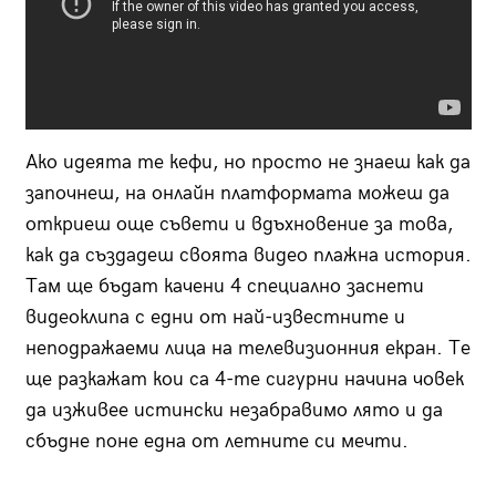
Ако идеята те кефи, но просто не знаеш как да
започнеш, на онлайн платформата можеш да
откриеш още съвети и вдъхновение за това,
как да създадеш своята видео плажна история.
Там ще бъдат качени 4 специално заснети
видеоклипа с едни от най-известните и
неподражаеми лица на телевизионния екран. Те
ще разкажат кои са 4-те сигурни начина човек
да изживее истински незабравимо лято и да
сбъдне поне една от летните си мечти.