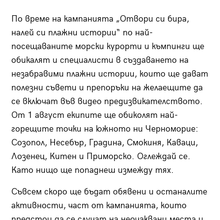
По време на кампанията „Отвори си бира,
налей си плажни истории“ по най-
посещаваните морски курорти и къмпинги ще
обикалят и специалисти в създаването на
незабравими плажни истории, които ще дават
полезни съвети и препоръки на желаещите да
се включат във видео предизвикателството.
От 1 август екипите ще обиколят най-
горещите точки на южното ни Черноморие:
Созопол, Несебър, Градина, Смокиня, Каваци,
Лозенец, Китен и Приморско. Оглеждай се.
Като нищо ще попаднеш измежду тях.
Съвсем скоро ще бъдат обявени и останалите
активности, част от кампанията, които
предстои да се случат на неочаквани места и