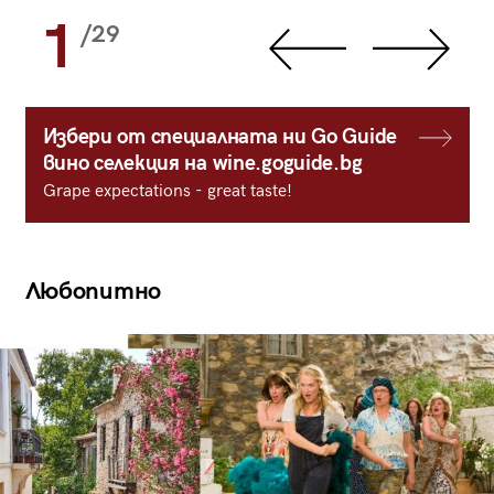
1
/29
Избери от специалната ни Go Guide
вино селекция на wine.goguide.bg
Grape expectations - great taste!
Любопитно