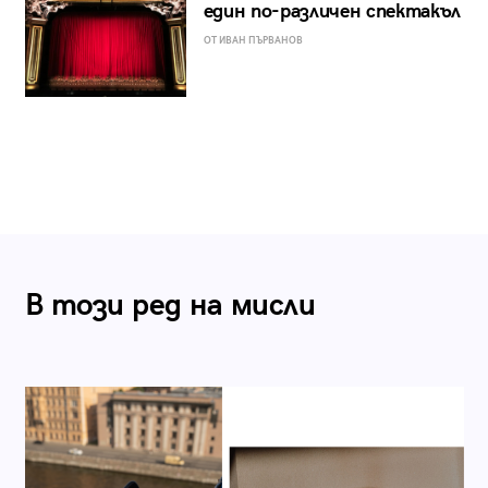
един по-различен спектакъл
ОТ ИВАН ПЪРВАНОВ
В този ред на мисли