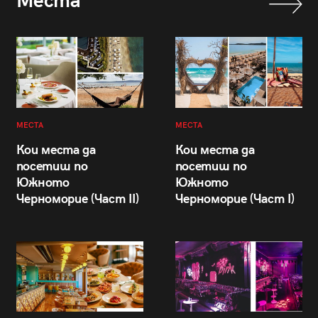
Места
МЕСТА
МЕСТА
Кои места да
Кои места да
посетиш по
посетиш по
Южното
Южното
Черноморие (Част II)
Черноморие (Част I)