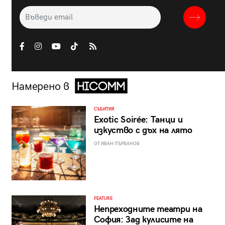
Намерено в
СЪБИТИЯ
Exotic Soirée: Танци и
изкуство с дъх на лято
ОТ ИВАН ПЪРВАНОВ
FEATURE
Непреходните театри на
София: Зад кулисите на