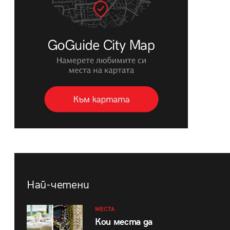
Най-четени
МЕСТА
Кои места да