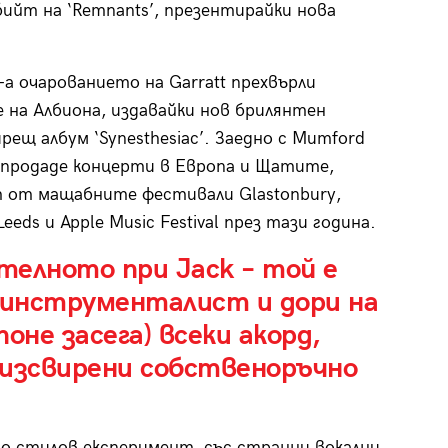
бийт на ‘Remnants’, презентирайки новa
-а очарованието на Garratt прехвърли
 на Албиона, издавайки нов брилянтен
рещ албум ‘Synesthesiac’. Заедно с Mumford
зпродаде концерти в Европа и Щатите,
 от мащабните фестивали Glastonbury,
Leeds и Apple Music Festival през тази година.
телното при Jack – той е
инструменталист и дори на
поне засега) всеки акорд,
а изсвирени собственоръчно
о стилов експеримент, със странни вокални