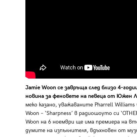
Jamie Woon се завръща след близо 4-годи
новина за феновете на певеца от Южен 
меко казано, уважаваните Pharrell Williams
Woon – ‘Sharpness’ в радиошоуто си ‘OTHERt
Woon на 6 ноември ще има премиера на вто
думите на изпълнителя, вдъхновен от музи