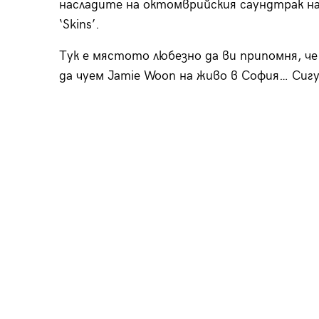
насладите на октомврийския саундтрак на
‘Skins’.
Тук е мястото любезно да ви припомня, ч
да чуем Jamie Woon на живо в София… Сигу