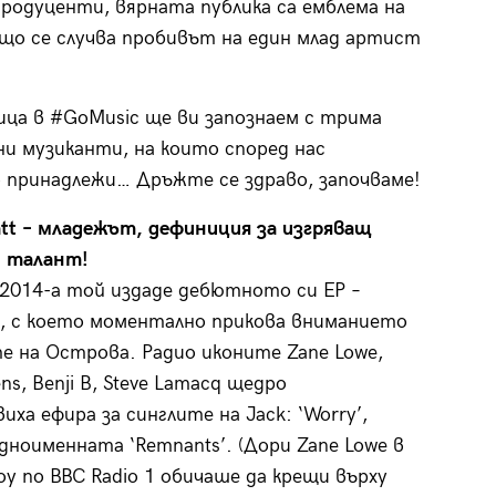
одуценти, вярната публика са емблема на
бщо се случва пробивът на един млад артист
ица в #GoMusic ще ви запознаем с трима
ни музиканти, на които според нас
принадлежи… Дръжте се здраво, започваме!
att – младежът, дефиниция за изгряващ
н талант!
 2014-а той издаде дебютното си EP –
’, с което моментално прикова вниманието
е на Острова. Радио иконите Zane Lowe,
ns, Benji B, Steve Lamacq щедро
иха ефира за синглите на Jack: ‘Worry’,
едноименната ‘Remnants’. (Дори Zane Lowe в
у по BBC Radio 1 обичаше да крещи върху