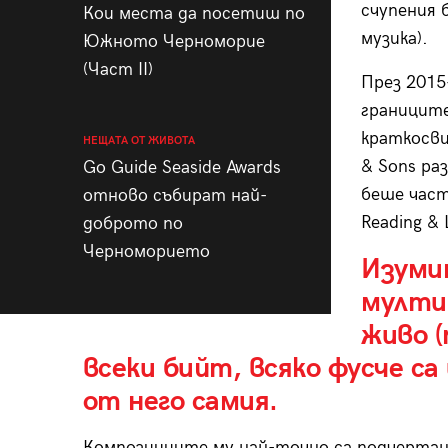
счупения 
Кои места да посетиш по
музика).
Южното Черноморие
(Част II)
През 2015
границите
краткосви
НЕЩАТА ОТ ЖИВОТА
& Sons ра
Go Guide Seaside Awards
беше част
отново събират най-
Reading & 
доброто по
Черноморието
Изуми
мулти
живо (
всеки бийт, всяко фусче с
от него самия.
Композициите му най-точно са подчертан