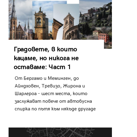
Градовете, в които
кацаме, но никога не
оставаме: Част 1
От Бергамо и Меминген, до
Айндховен, Тревизо, Жирона и
Шарлероа - шест места, които
заслужават повече от автобусна
спирка по пътя към някъде другаде