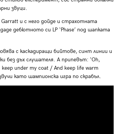
рни звуци.
ck Garratt и с него дойде и страхотната
даде дебютното си LP ‘Phase’ под шапката
ява с каскадиращи бийтове, синт линии и
и без дъх слушателя. А припевът: ‘Oh,
 I keep under my coat / And keep life warm
d’ звучи като шампионска игра по скрабъл.