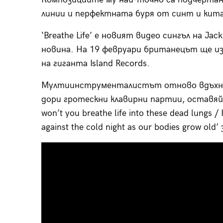
линии и перфектната буря от синт и кита
‘Breathe Life’ е новият видео сингъл на Ja
новина. На 19 февруари британецът ще из
на гиганта Island Records.
Мултиинструменталистът отново вдъхнов
дори гротескни клавирни партии, оставяйк
won’t you breathe life into these dead lungs /
against the cold night as our bodies grow ol