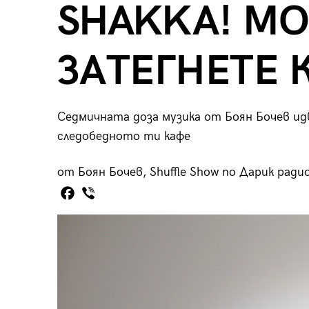
SHAKKA! МО
пания
ЗАТЕГНЕТЕ 
28
/29
Седмичната доза музика от Боян Бочев идв
следобедното ти кафе
от Боян Бочев, Shuffle Show по Дарик радио