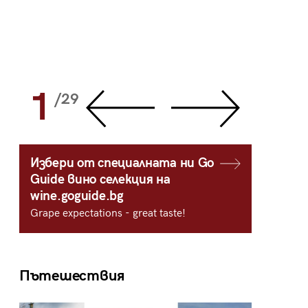
1
2
/29
/
Избери от специалната ни Go
Guide вино селекция на
wine.goguide.bg
Grape expectations - great taste!
Пътешествия