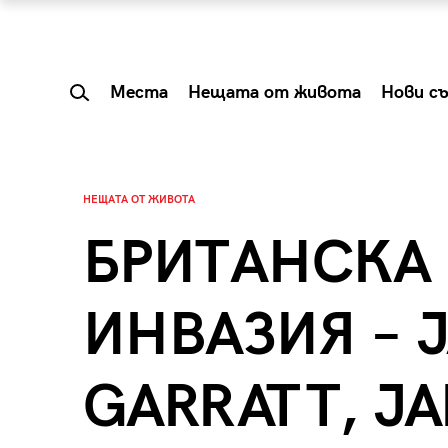
Места
Нещата от живота
Нови с
НЕЩАТА ОТ ЖИВОТА
БРИТАНСКА
ИНВАЗИЯ – 
GARRATT, J
 Shareable:
Summer Prelude: ка
лги вечери и
започва лятото в 