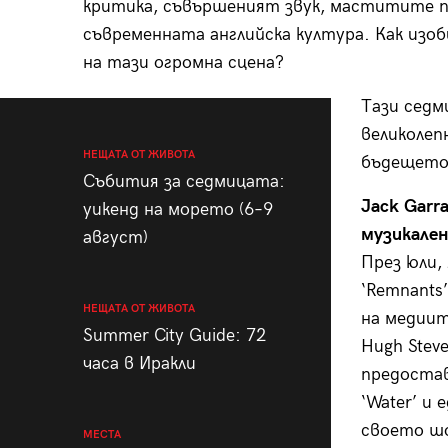
критика, съвършеният звук, маститите пр
съвременната английска култура. Как изо
на тази огромна сцена?
Тази седм
великолеп
НЕЩАТА ОТ ЖИВОТА
бъдещето 
Събития за седмицата:
Jack Garr
уикенд на морето (6–9
музикале
август)
През юли,
‘Remnants
НЕЩАТА ОТ ЖИВОТА
на медиит
Summer City Guide: 72
Hugh Steve
часа в Иракли
предостав
‘Water’ и 
своето шо
МЕСТА