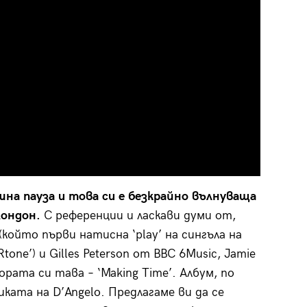
шна пауза и това си е безкрайно вълнуваща
Лондон.
С референции и ласкави думи от,
 (който първи натисна ‘play’ на сингъла на
one’) и Gilles Peterson от BBC 6Music, Jamie
рата си тава – ‘Making Time’. Албум, по
ката на D’Angelo. Предлагаме ви да се