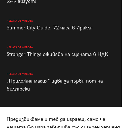
(6–9 август)
НЕЩАТА ОТ ЖИВОТА
Summer City Guide: 72 часа в Иракли
НЕЩАТА ОТ ЖИВОТА
Stranger Things оживява на сцената в НДК
НЕЩАТА ОТ ЖИВОТА
„Приложна магия“ идва за първи път на
български
Предизвикваме и теб да играеш, само че
нашата Go игра завършва със сигурен хепиенд