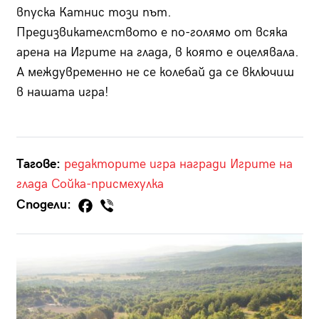
впуска Катнис този път.
Предизвикателството е по-голямо от всяка
арена на Игрите на глада, в която е оцелявала.
А междувременно не се колебай да се включиш
в нашата игра!
Тагове:
редакторите
игра
награди
Игрите на
глада
Сойка-присмехулка
Сподели: