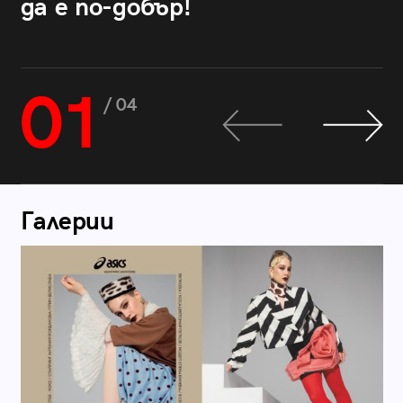
да е по-добър!
01
/ 04
Галерии