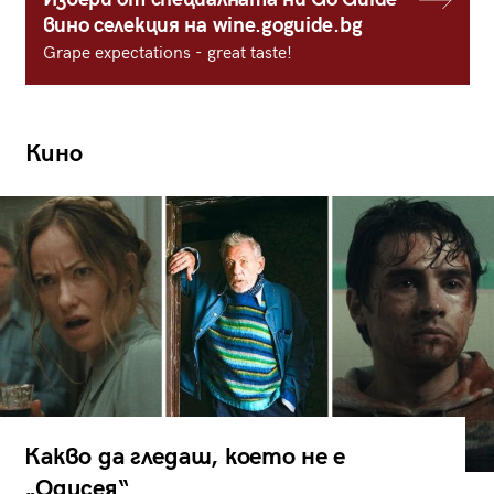
вино селекция на wine.goguide.bg
Grape expectations - great taste!
Кино
Какво да гледаш, което не е
„Одисея“