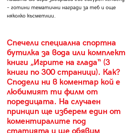
– готини тематични награди за теб и още
няколко късметлии.
Спечели специална спортна
бутилка за вода или комплект
книги „Игрите на глада“ (3
книги по 300 страници). Как?
Сподели ни в коментар кой е
любимият ти филм от
поредицата. На случаен
принцип ще изберем един от
коментиралите под
статията и ще обявим