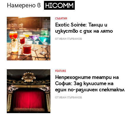
Намерено в
СЪБИТИЯ
Exotic Soirée: Танци и
изкуство с дъх на лято
ОТ ИВАН ПЪРВАНОВ
FEATURE
Непреходните театри на
София: Зад кулисите на
един по-различен спектакъл
ОТ ИВАН ПЪРВАНОВ