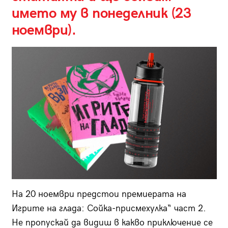
името му в понеделник (23
ноември).
На 20 ноември предстои премиерата на
Игрите на глада: Сойка-присмехулка“ част 2.
Не пропускай да видиш в какво приключение се