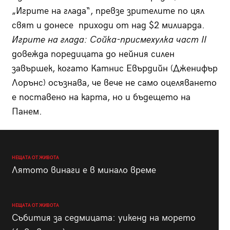
„Игрите на глада“, превзе зрителите по цял
свят и донесе приходи от над $2 милиарда.
Игрите на глада: Сойка-присмехулка част
II
довежда поредицата до нейния силен
завършек, когато Катнис Евърдийн (Дженифър
Лорънс) осъзнава, че вече не само оцеляването
е поставено на карта, но и бъдещето на
Панем.
НЕЩАТА ОТ ЖИВОТА
Лятото винаги е в минало време
НЕЩАТА ОТ ЖИВОТА
Събития за седмицата: уикенд на морето