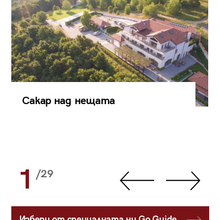
Сакар над нещата
1
/29
Избери от специалната ни Go Guide