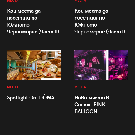
МЕСТА
МЕСТА
Кои места да
Кои места да
посетиш по
посетиш по
Южното
Южното
Черноморие (Част II)
Черноморие (Част I)
МЕСТА
МЕСТА
Spotlight On: DÒMA
Ново място в
София: PINK
BALLOON