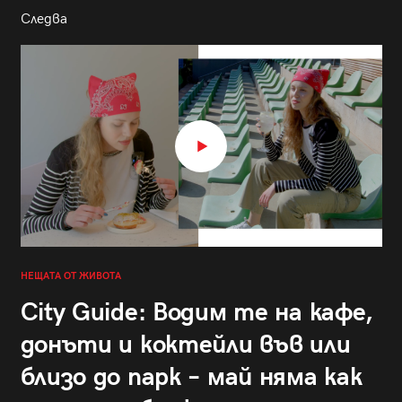
Следва
НЕЩАТА ОТ ЖИВОТА
City Guide: Водим те на кафе,
донъти и коктейли във или
близо до парк – май няма как