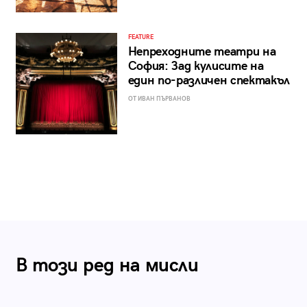
FEATURE
Непреходните театри на
София: Зад кулисите на
един по-различен спектакъл
ОТ ИВАН ПЪРВАНОВ
В този ред на мисли