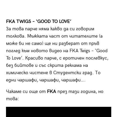
FKA TWIGS – ‘GOOD TO LOVE’
За това парче няма какво да си говорим
толкова. Мъжката част от читателите (а
може би не само) ще ни разберат от пръв
поглед към новото видео на FKA Twigs – ‘Good
To Love’. Красиво парче, с еротичен послевкус,
без бийтове и със скрита реклама на
химическо чистене в Студентски град. То
едни чаршафи, чаршафи, чаршафи….
Чакаме си още от
FKA
през тази година, но
това: