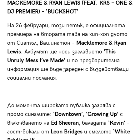
MACKEMORE & RYAN LEWIS (FEAT. KRS – ONE &
DJ PREMIER) – ‘BUCKSHOT’
На 26 февруари, този петък, е официалната
премиера на втората тава на хип-хоп дуото
от Сиатъл, Вашингтон –
Macklemore & Ryan
Lewis
. Албумът ще носи заглавието
‘This
Unruly Mess I’ve Made’
и по предварителна
информация ще бъде зареден с въздействащи
социални послания.
До момента широката публика загрява с
промо синглите:
‘Downtown’
,
‘Growing Up’
с
включването на
Ed Sheeran
, баладата
‘Kevin’
–
гост-вокали от
Leon Bridges
и смелото
‘White