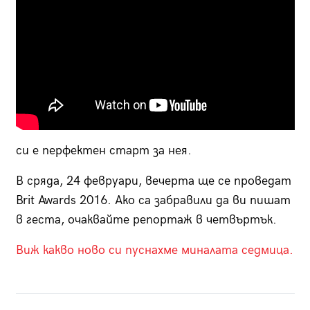
си е перфектен старт за нея.
В сряда, 24 февруари, вечерта ще се проведат
Brit Awards 2016. Ако са забравили да ви пишат
в геста, очаквайте репортаж в четвъртък.
Виж какво ново си пуснахме миналата седмица.