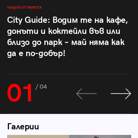
НЕЩАТА ОТ ЖИВОТА
City Guide: Водим те на кафе,
донъти и коктейли във или
близо до парк – май няма как
да е по-добър!
01
/ 04
Галерии