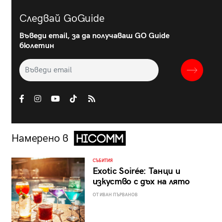
Следвай GoGuide
Въведи email, за да получаваш GO Guide
бюлетин
Намерено в
СЪБИТИЯ
Exotic Soirée: Танци и
изкуство с дъх на лято
ОТ ИВАН ПЪРВАНОВ