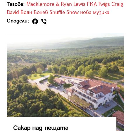
Тагове:
Macklemore & Ryan Lewis
FKA Twigs
Craig
David
Боян Бочев
Shuffle Show
нова музика
Сподели:
Сакар над нещата