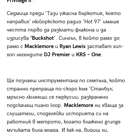
Privilege II’
.
Седмица преди ‘Тази ужасна бъркотия, която
направих’ нюйоркското радио ‘Hot 97’ имаше
честта първо да разклати флакона и да
изрисува
‘Buckshot
’. Сингъл, в който рамо до
рамо с
Macklemore
и
Ryan Lewis
застават хип-
хоп легендите
DJ Premier
и
KRS – One
.
Ще познаеш инструментала по
семпъла, който
странно препраща по-скоро към ‘Станбул;
мръсно люлеещи се перкусии; разкрачено
подскачащ пиано loop.
Macklemore
ни хваща за
слушатели, споделяйки историята си на
работник в метрото, когато блажено grunge
музиката била млада. И как на, видиш ли,