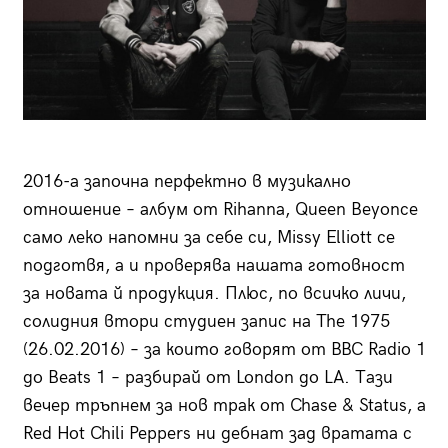
2016-а започна перфектно в музикално
отношение – албум от Rihanna, Queen Beyonce
само леко напомни за себе си, Missy Elliott се
подготвя, а и проверява нашата готовност
за новата й продукция. Плюс, по всичко личи,
солидния втори студиен запис на The 1975
(26.02.2016) – за които говорят от BBC Radio 1
до Beats 1 – разбирай от London до LA. Тази
вечер тръпнем за нов трак от Chase & Status, а
Red Hot Chili Peppers ни дебнат зад вратата с