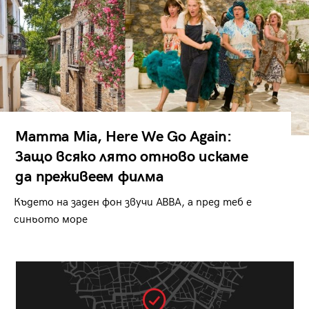
Mamma Mia, Here We Go Again:
Защо всяко лято отново искаме
да преживеем филма
Където на заден фон звучи ABBA, а пред теб е
синьото море