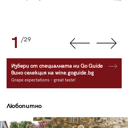
1
/29
Избери от специалната ни Go Guide
вино селекция на wine.goguide.bg
Grape expectations - great taste!
Любопитно