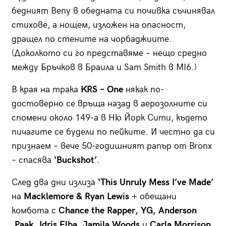
бедният Beny в обедната си почивка съчинявал
стихове, а нощем, изложен на опасност,
дращел по стените на чорбаджиите.
(Доколкото си го представяме – нещо средно
между Бръчков в Браила и Sam Smith в MI6.)
В края на трака
KRS – One
някак по-
достоверно се връща назад в аерозолните си
спомени около 149-а в Ню Йорк Сити, където
пичагите се будели по пейките. И честно да си
признаем – вече 50-годишният рапър от Bronx
– спасява
‘Buckshot’
.
След два дни излиза
‘This Unruly Mess I’ve Мade’
на
Macklemore & Ryan Lewis
+ обещани
комбота с
Chance the Rapper, YG, Anderson
.Paak, Idris Elba, Jamila Woods
и
Carla Morrison
.