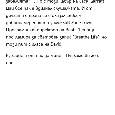
завалията”…. Но с този кавър на Jack Garratt
май все пак е вдигнал слушалката. И от
другата страна се е оказал съвсем
добронамереният и услужлив Zane Lowe.
Програмният директор на Beats 1 снощи
прокламира за световен запис ‘Breathe Life’, но
този път с гласа на David.
Е, хайде и от нас да мине… Пускаме ви го и
ние: