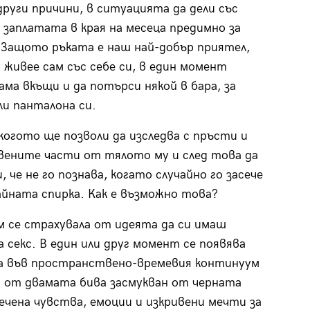
руги причини, в ситуацията да дели със
я заплатата в края на месеца предимно за
. Защото ръката е наш най-добър приятел,
а живее сам със себе си, в един момент
ма вкъщи и да потърси някой в бара, за
ли панталона си.
 когото ще позволи да изследва с пръсти и
вените части от тялото му и след това да
, че не го познава, когато случайно го засече
йната спирка. Как е възможно това?
м се страхувала от идеята да си имаш
а секс. В един или друг момент се появява
а във пространствено-времевия континуум
 от двамата бива засмукван от черната
речена чувства, емоции и изкривени мечти за