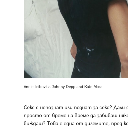
Annie Leibovitz, Johnny Depp and Kate Moss
Секс с непознат или познат за секс? Дали 
просто от време на време да забивaш няко
виждаш? Това е една от дилемите, пред ко