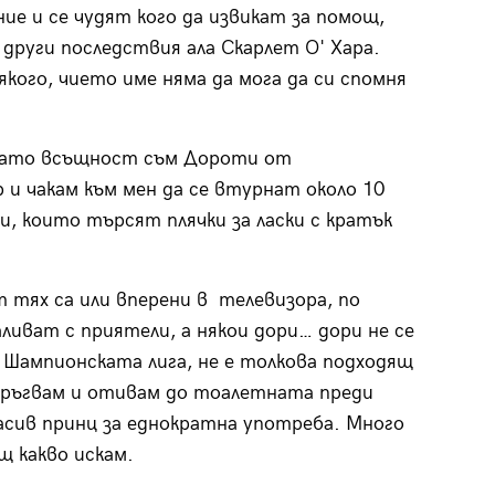
ие и се чудят кого да извикат за помощ,
 други последствия ала Скарлет О' Хара.
якого, чието име няма да мога да си спомня
огато всъщност съм Дороти от
 и чакам към мен да се втурнат около 10
и, които търсят плячки за ласки с кратък
т тях са или вперени в телевизора, по
наливат с приятели, а някои дори… дори не се
 Шампионската лига, не е толкова подходящ
 тръгвам и отивам до тоалетната преди
асив принц за еднократна употреба. Много
щ какво искам.