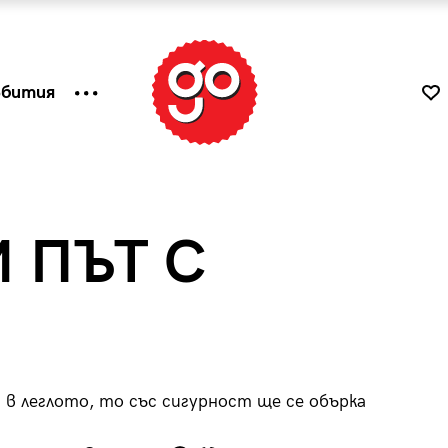
ъбития
 ПЪТ С
а в леглото, то със сигурност ще се обърка
к
Tender is the Wine – Какво
чаша
се пие на Лазурния бряг