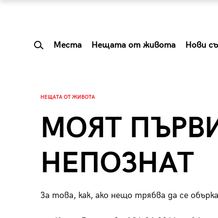
Места
Нещата от живота
Нови с
НЕЩАТА ОТ ЖИВОТА
МОЯТ ПЪРВИ
НЕПОЗНАТ
За това, как, ако нещо трябва да се обърк
 Shareable:
Summer Prelude: ка
лги вечери и
започва лятото в 