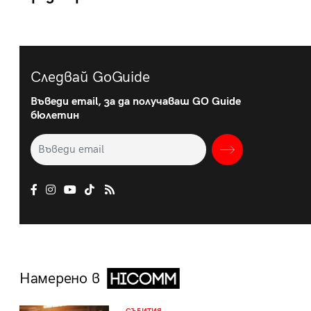
Следвай GoGuide
Въведи email, за да получаваш GO Guide
бюлетин
Намерено в