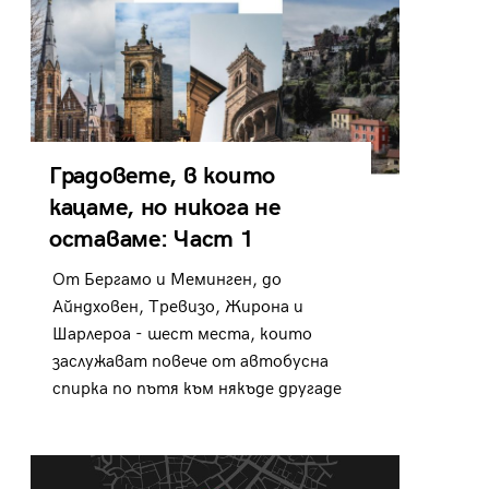
Градовете, в които
кацаме, но никога не
оставаме: Част 1
От Бергамо и Меминген, до
Айндховен, Тревизо, Жирона и
Шарлероа - шест места, които
заслужават повече от автобусна
спирка по пътя към някъде другаде