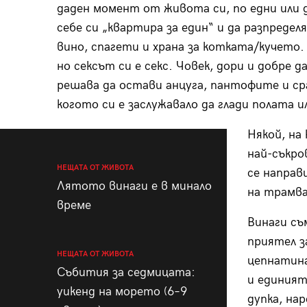
даден момент от живота си, по едни или д
себе си „квартира за един“ и да разпредел
вино, спагети и храна за котката/кучето
но сексът си е секс. Човек, дори и добре д
решава да остави анцуга, пантофите и сра
когото си е заслужавало да глади полата и
Някой, на
най-съкро
НЕЩАТА ОТ ЖИВОТА
се направи
Лятото винаги е в минало
на трамва
време
Винаги съ
приятел з
НЕЩАТА ОТ ЖИВОТА
цепнатин
Събития за седмицата:
и единият
уикенд на морето (6–9
дупка, на