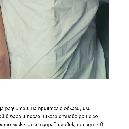
да разчиташ на приятел с облаги, или
й в бара и после никога отново да не го
ито може да се изправи човек, попаднал в