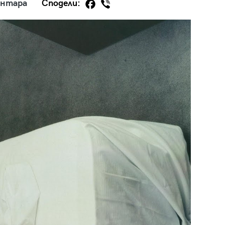
ентара
Сподели:
29
/29