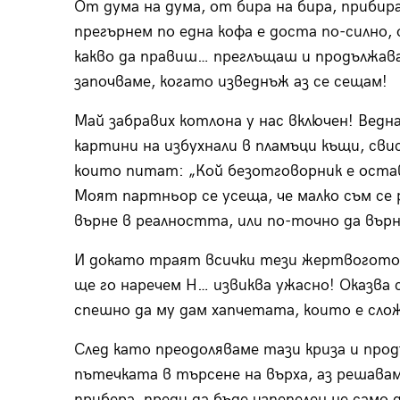
От дума на дума, от бира на бира, прибир
прегърнем по една кофа е доста по-силно, 
какво да правиш… преглъщаш и продължав
започваме, когато изведнъж аз се сещам!
Май забравих котлона у нас включен! Ведн
картини на избухнали в пламъци къщи, сви
които питат: „Кой безотговорник е остави
Моят партньор се усеща, че малко съм се р
върне в реалността, или по-точно да вър
И докато траят всички тези жертвоготов
ще го наречем Н… извиква ужасно! Оказва с
спешно да му дам хапчетата, които е сло
След като преодоляваме тази криза и прод
пътечката в търсене на върха, аз решавам
прибера, преди да бъде изпепелен не само