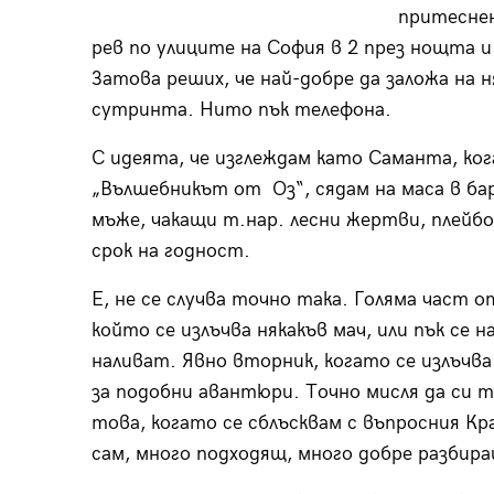
притеснен
рев по улиците на София в 2 през нощта и
Затова реших, че най-добре да заложа на н
сутринта. Нито пък телефона.
С идеята, че изглеждам като Саманта, к
„Вълшебникът от Оз“, сядам на маса в бар
мъже, чакащи т.нар. лесни жертви, плейбо
срок на годност.
Е, не се случва точно така. Голяма част о
който се излъчва някакъв мач, или пък се 
наливат. Явно вторник, когато се излъчва
за подобни авантюри. Точно мисля да си
това, когато се сблъсквам с въпросния Кр
сам, много подходящ, много добре разбира