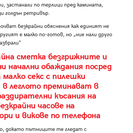
и, застанали по терлици пред камината,
и голдън ретривър.
почват безкрайни обяснения как единият не
другият е малко по-готов, но „ние нали друго
разбрали”
айна сметка безгрижните и
и начални обаждания посред
 малко секс с пилешки
 в леглото преминават в
раздирателни късания на
безкрайни часове на
ори и викове по телефона
о, докато пътниците те гледат с