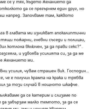
аме се у тях, където желанието да
отколкото да се прегърнем един друг, но
аш напред. Започваме там, каквото
ага в главата ми изникват апокалиптични
стящи пожарни, гневни съседи и полицаи,
л котлона включен, за да прави секс?”.
азсеяла, и удвоява усилията си, за да ме
не желанието ми.
ни усилия, чувам страшен вик. Господин…
е, че е получил крампа на крака и трябва
жил за този случай в нощното шкафче.
ължаваме да се катерим и слизаме по
 да забързам малко темпото, за да се
 домът ми, ами и целият квартал.