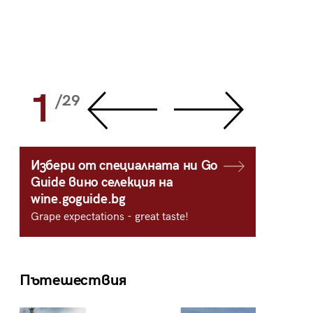
1
2
/29
/
Избери от специалната ни Go
Guide вино селекция на
wine.goguide.bg
Grape expectations - great taste!
Пътешествия