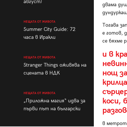
август)
двама душ
дундуркащ
НЕЩАТА ОТ ЖИВОТА
Тогава за
Summer City Guide: 72
е готов, 
часа в Иракли
се бяхме 
и в кр
НЕЩАТА ОТ ЖИВОТА
невинн
Stranger Things оживява на
нощ за
сцената в НДК
крилца
сърце
НЕЩАТА ОТ ЖИВОТА
коси, 
„Приложна магия“ идва за
първи път на български
разгов
в метрот