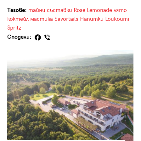
Тагове:
тайни съставки
Rose Lemonade
лято
коктейл
мастика
Savortails
Напитки
Loukoumi
Spritz
Сподели: