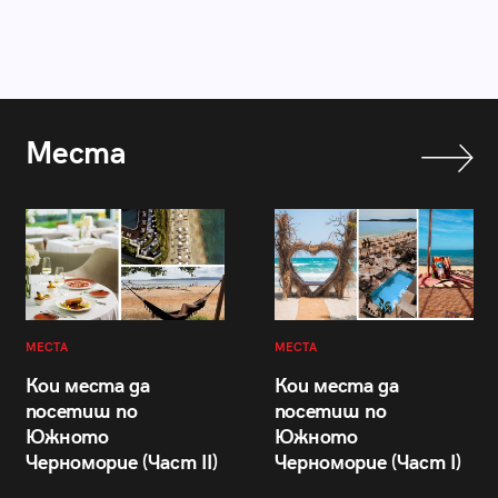
Места
МЕСТА
МЕСТА
Кои места да
Кои места да
посетиш по
посетиш по
Южното
Южното
Черноморие (Част II)
Черноморие (Част I)