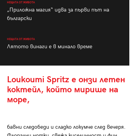
НЕЩАТА ОТ ЖИВОТА
„Приложна магия“ идва за първи път на
български
НЕЩАТА ОТ ЖИВОТА
Лятото винаги е в минало време
Loukoumi Spritz е онзи летен
коктейл, който мирише на
море,
бавни следобеди и сладко локумче след вечеря.
Флорални нотки, свежа киселинност и фин