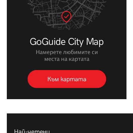
Най-четени