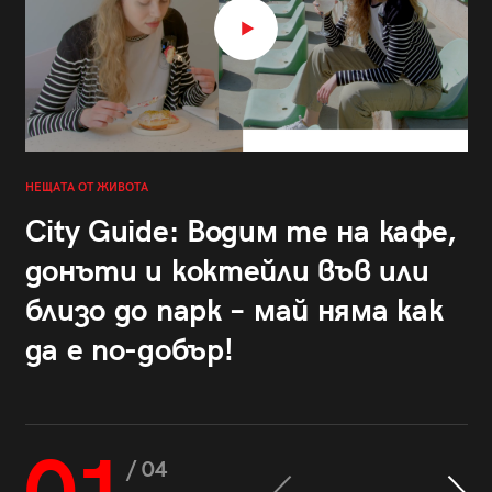
НЕЩАТА ОТ ЖИВОТА
City Guide: Водим те на кафе,
донъти и коктейли във или
близо до парк – май няма как
да е по-добър!
/ 04