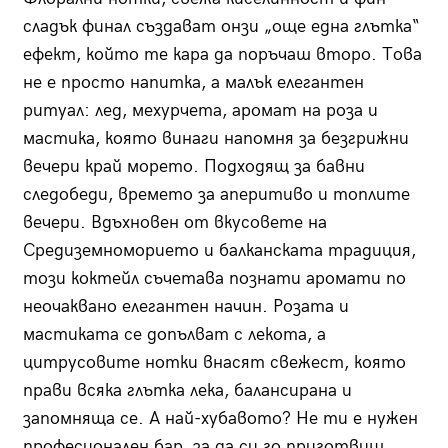
сладък финал създават онзи „още една глътка“
ефект, който те кара да поръчаш второ. Това
не е просто напитка, а малък елегантен
ритуал: лед, мехурчета, аромат на роза и
мастика, която винаги напомня за безгрижни
вечери край морето. Подходящ за бавни
следобеди, времето за аперитиво и топлите
вечери. Вдъхновен от вкусовете на
Средиземноморието и балканската традиция,
този коктейл съчетава познати аромати по
неочаквано елегантен начин. Розата и
мастиката се допълват с лекота, а
цитрусовите нотки внасят свежест, която
прави всяка глътка лека, балансирана и
запомняща се. А най-хубавото? Не ти е нужен
професионален бар, за да си го приготвиш.