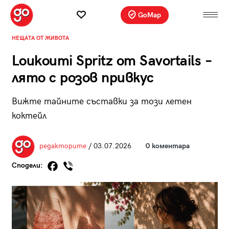
GoMap
НЕЩАТА ОТ ЖИВОТА
Loukoumi Spritz от Savortails –
лято с розов привкус
Вижте тайните съставки за този летен
коктейл
редакторите
/ 03.07.2026
0 коментара
Сподели: