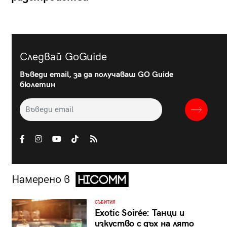
Следвай GoGuide
Въведи email, за да получаваш GO Guide
бюлетин
Намерено в
СЪБИТИЯ
Exotic Soirée: Танци и
изкуство с дъх на лято