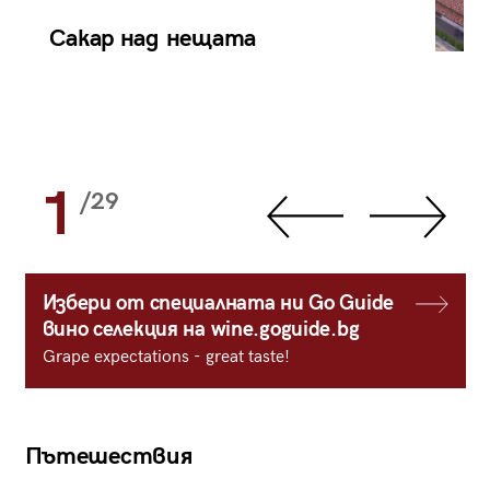
Сакар над нещата
1
/29
Избери от специалната ни Go Guide
вино селекция на wine.goguide.bg
Grape expectations - great taste!
Пътешествия