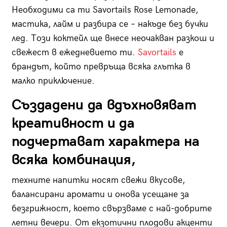
Необходими са ти Savortails Rose Lemonade,
мастика, лайм и разбира се – накъде без бучки
лед. Този коктейл ще внесе неочакван разкош и
свежест в ежедневието ти.
Savortails
е
брандът, който превръща всяка глътка в
малко приключение.
Създадени да вдъхновяват
креативност и да
подчертават характера на
всяка комбинация,
техните напитки носят свежи вкусове,
балансирани аромати и онова усещане за
безгрижност, което свързваме с най-добрите
летни вечери. От екзотични плодови акценти