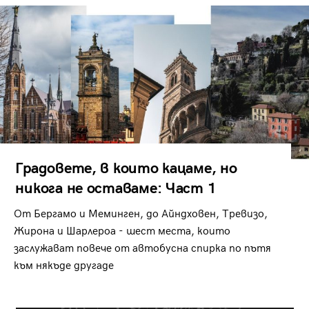
Градовете, в които кацаме, но
никога не оставаме: Част 1
От Бергамо и Меминген, до Айндховен, Тревизо,
Жирона и Шарлероа - шест места, които
заслужават повече от автобусна спирка по пътя
към някъде другаде