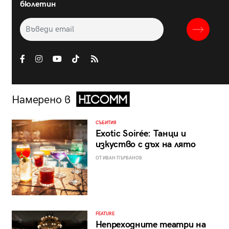
бюлетин
Намерено в
СЪБИТИЯ
Exotic Soirée: Танци и
изкуство с дъх на лято
ОТ ИВАН ПЪРВАНОВ
FEATURE
Непреходните театри на