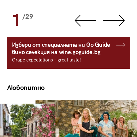
1
/29
Избери от специалната ни Go Guide
вино селекция на wine.goguide.bg
Grape expectations - great taste!
Любопитно