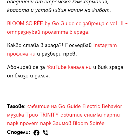
обединени от стремежа към хармония,
красота и устойчивия начин на живот.
BLOOM SOIRÉE by Go Guide се завръща с vol. II –
отпразнувай пролетта в града!
Какво става в града?! Последвай
Instagram
профила ни
и разбери пръв.
Абонирай се за
YouTube канала ни
и виж града
отблизо и далеч.
Тагове:
събитие на Go Guide
Electric Behavior
музика
Трио TRINITY
събитие
снимки
парти
парк
пролет
парк Заимов
Bloom Soirée
Сподели: