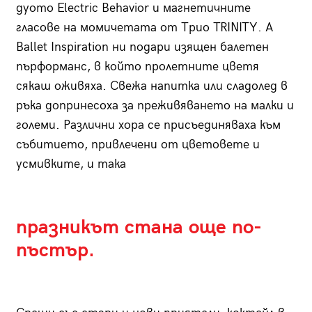
дуото Electric Behavior и магнетичните
гласове на момичетата от Трио TRINITY. А
Ballet Inspiration ни подари изящен балетен
пърформанс, в който пролетните цветя
сякаш оживяха. Свежа напитка или сладолед в
ръка допринесоха за преживяването на малки и
големи. Различни хора се присъединяваха към
събитието, привлечени от цветовете и
усмивките, и така
празникът стана още по-
пъстър.