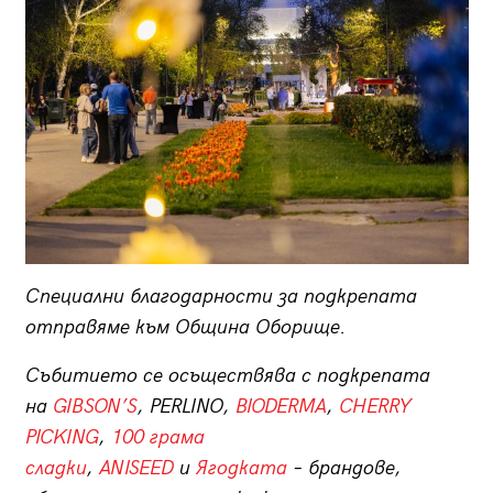
Специални благодарности за подкрепата
отправяме към Община Оборище.
Събитието се осъществява с подкрепата
на
GIBSON’S
, PERLINO,
BIODERMA
,
CHERRY
PICKING
,
100 грама
сладки
,
ANISEED
и
Ягодката
– брандове,