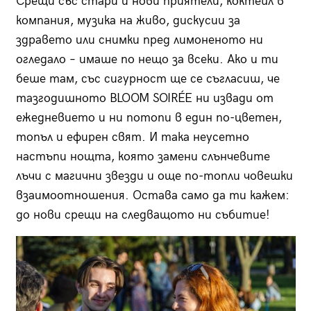
Срещи със стари и нови приятели, коктейл в
компания, музика на живо, дискусии за
здравето или снимки пред лимоненото ни
огледало – имаше по нещо за всеки. Ако и ти
беше там, със сигурност ще се съгласиш, че
тазгодишното BLOOM SOIRÉE ни извади от
ежедневието и ни потопи в един по-цветен,
топъл и ефирен свят. И така неусетно
настъпи нощта, която замени слънчевите
лъчи с магични звезди и още по-топли човешки
взаимоотношения. Остава само да ти кажем:
до нови срещи на следващото ни събитие!