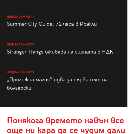
НЕЩАТА ОТ ЖИВОТА
Summer City Guide: 72 часа в Иракли
НЕЩАТА ОТ ЖИВОТА
Stranger Things оживява на сцената в НДК
НЕЩАТА ОТ ЖИВОТА
„Приложна магия“ идва за първи път на
български
Понякога времето навън все
още ни кара да се чудим дали