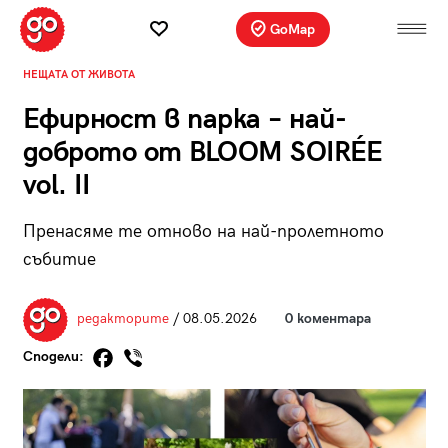
GoMap
НЕЩАТА ОТ ЖИВОТА
Ефирност в парка – най-
доброто от BLOOM SOIRÉE
vol. II
Пренасяме те отново на най-пролетното
събитие
редакторите
/ 08.05.2026
0 коментара
Сподели: