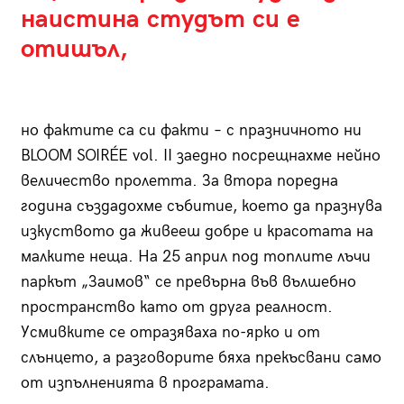
наистина студът си е
отишъл,
но фактите са си факти – с празничното ни
BLOOM SOIRÉE vol. II заедно посрещнахме нейно
величество пролетта. За втора поредна
година създадохме събитие, което да празнува
изкуството да живееш добре и красотата на
малките неща. На 25 април под топлите лъчи
паркът „Заимов“ се превърна във вълшебно
пространство като от друга реалност.
Усмивките се отразяваха по-ярко и от
слънцето, а разговорите бяха прекъсвани само
от изпълненията в програмата.