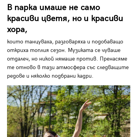
В парка имаше не само
красиви цветя, но и красиви
хора,
които танцуваха, разговаряха и подобаващо
откриха топлия сезон. Музиката се чуваше
отдалеч, но никой нямаше против. Пренасяме
те отново в тази атмосфера със следващите
редове и няколко подбрани кадри.