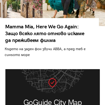
Mamma Mia, Here We Go Again:
Защо всяко лято отново искаме
да преживеем филма
Където на заден фон звучи ABBA, а пред теб е
синьото море