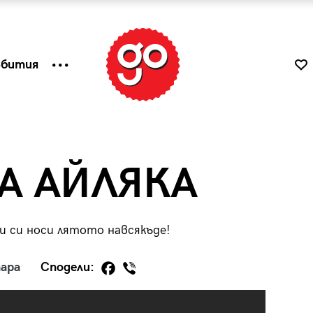
ъбития
А АЙЛЯКА
 и си носи лятото навсякъде!
ара
Сподели:
к
Tender is the Wine – Какво
чаша
се пие на Лазурния бряг