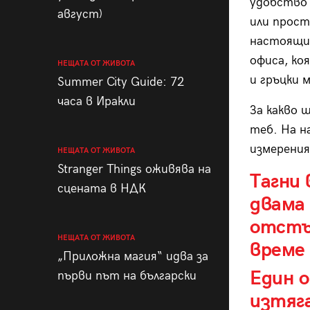
удобство 
август)
или прост
настоящи
офиса, ко
НЕЩАТА ОТ ЖИВОТА
и гръцки 
Summer City Guide: 72
часа в Иракли
За какво 
теб. На н
измерения
НЕЩАТА ОТ ЖИВОТА
Stranger Things оживява на
Тагни
сцената в НДК
двама 
отстъ
НЕЩАТА ОТ ЖИВОТА
време
„Приложна магия“ идва за
Един 
първи път на български
изтяг