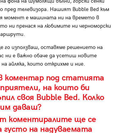
на фона на шумолящи вълни, горски сенки
о пред телевизора. Нашият Bubble Bed към
я момент е машината ни на времето в
ято ни пренася на любимите ни черноморски
маршрути.
ще го използваш, оставяме решението на
ас ни е важно обаче да усетиш новите
 на айляка, които открихме и ние.
 в коментар под статията
приятели, на които би
пил своя
Bubble Bed
. Колко
 им даваш?
от коментиралите ще се
а густо на надуваемата