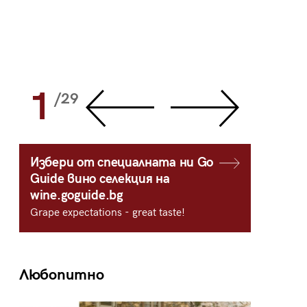
1
2
/29
/
Избери от специалната ни Go
Guide вино селекция на
wine.goguide.bg
Grape expectations - great taste!
Любопитно