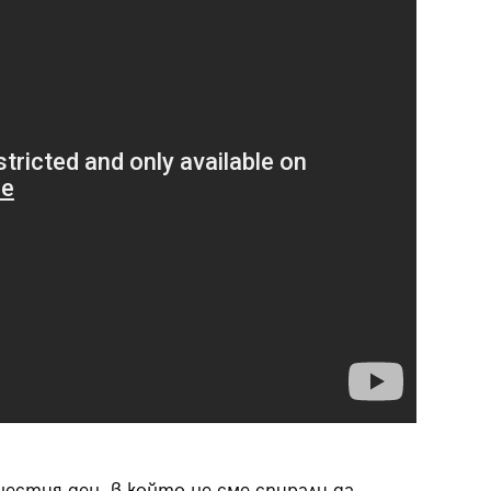
29
/29
шестия ден, в който не сме спирали да