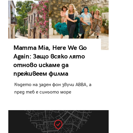
Mamma Mia, Here We Go
Again: Защо всяко лято
отново искаме да
преживеем филма
Където на заден фон звучи ABBA, а
пред теб е синьото море