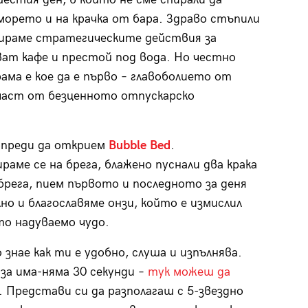
 морето и на крачка от бара. Здраво стъпили
анираме стратегическите действия за
ат кафе и престой под вода. Но честно
ама е кое да е първо – главоболието от
 част от безценното отпускарско
опреди да открием
Bubble Bed
.
раме се на брега, блажено пуснали два крака
брега, пием първото и последното за деня
лно и благославяме онзи, който е измислил
о надуваемо чудо.
 знае как ти е удобно, слуша и изпълнява.
 за има-няма 30 секунди –
тук можеш да
. Представи си да разполагаш с 5-звездно