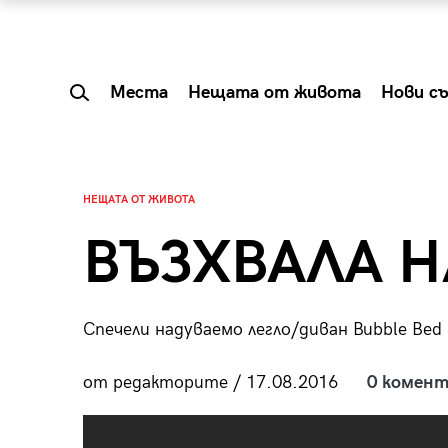
Места
Нещата от живота
Нови с
НЕЩАТА ОТ ЖИВОТА
ВЪЗХВАЛА Н
Спечели надуваемо легло/диван Bubble Bed
от редакторите / 17.08.2016
0 комент
 Shareable:
Summer Prelude: ка
лги вечери и
започва лятото в 