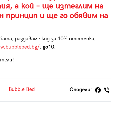
ия, а кой – ще изтеглим на
н принцип и ще го обявим на
бата, раздаваме код за 10% отстъпка,
ww.bubblebed.bg/
:
go10.
ятели!
Bubble Bed
Сподели: