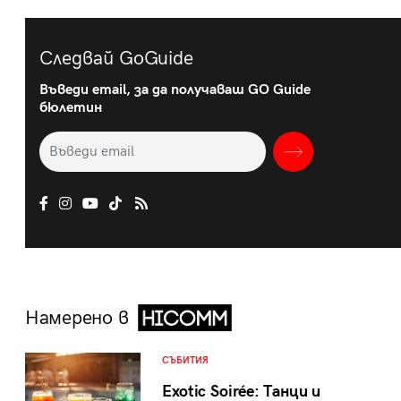
Следвай GoGuide
Въведи email, за да получаваш GO Guide
бюлетин
Намерено в
СЪБИТИЯ
Exotic Soirée: Танци и