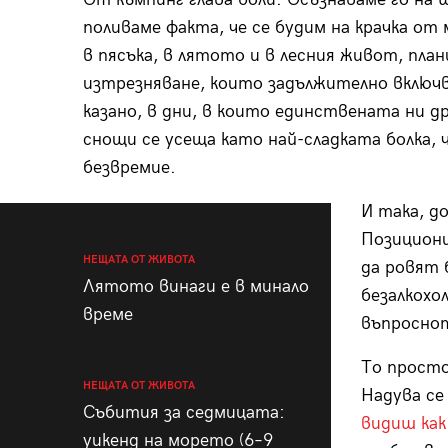
поливаме факта, че се будим на крачка от
в пясъка, в лятото и в лесния живот, пл
изтрезняване, които задължително включв
казано, в дни, в които единствената ни др
снощи се усеща като най-сладката болка,
безвремие.
И така, д
Позициони
НЕЩАТА ОТ ЖИВОТА
да ровят 
Лятото винаги е в минало
безалкохо
време
въпроснот
То просто
НЕЩАТА ОТ ЖИВОТА
Надува се
Събития за седмицата:
видиш как
уикенд на морето (6–9