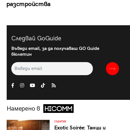
разстройства
Следвай GoGuide
Въведи email, за да получаваш GO Guide
бюлетин
Намерено в
СЪБИТИЯ
Exotic Soirée: Танци и