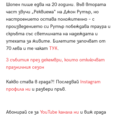
Шопен пише едва на 20 години. Във втората
част звучи „Реквиема“ на Джон Рутър, но
настроението остава положително – с
произведението си Рутър побеждава траура и
скръбта със светлината на надеждата и
утехата за живите. Билетите започват от
70 лева и те чакат
ТУК
.
3 събития през декември, които отключват
празничния сезон
Какво става в града?! Последвай
Instagram
профила ни
и разбери пръв.
Абонирай се за
YouTube канала ни
и виж града