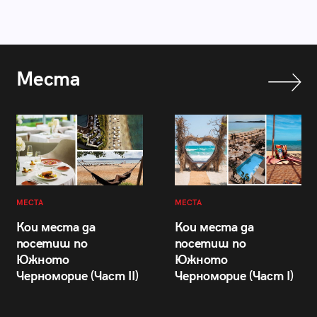
Места
МЕСТА
МЕСТА
Кои места да
Кои места да
посетиш по
посетиш по
Южното
Южното
Черноморие (Част II)
Черноморие (Част I)