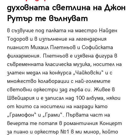
духовната светлина на Джон
Рутър те вълнуват
в съзвучие под палката на маестро Найден
Тодоров и в изпълнение на легендарния
пианист Михаил Плетньов и Софийската
филхармония. Плетньов е изявена фигура в
съвременната класическа музика, носител на
златен медал на конкурса „Чайковски“ и с
множество колаборации с най-големите
световни оркестри зад гърба си. Живее в
Швейцария и е записал над 100 албума, някои
от които са носители на награди като
„Грамофон“ и „Грами“. Първата част на
вечерта те потапя в романтичния Концерт
за пиано и оркестър №1 в ми минор, който