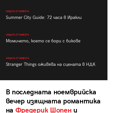
НЕЩАТА ОТ ЖИВОТА
Summer City Guide: 72 часа в Иракли
НЕЩАТА ОТ ЖИВОТА
Момичето, което се бори с бикове
НЕЩАТА ОТ ЖИВОТА
Stranger Things оживява на сцената в НДК
В последната ноемврийска
вечер изящната романтика
на
Фредерик Шопен
и