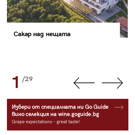
Сакар над нещата
1
/29
Избери от специалната ни Go Guide
вино селекция на wine.goguide.bg
Grape expectations - great taste!