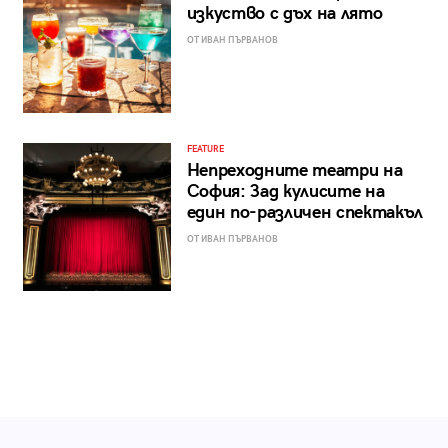
изкуство с дъх на лято
ОТ ИВАН ПЪРВАНОВ
FEATURE
Непреходните театри на
София: Зад кулисите на
един по-различен спектакъл
ОТ ИВАН ПЪРВАНОВ