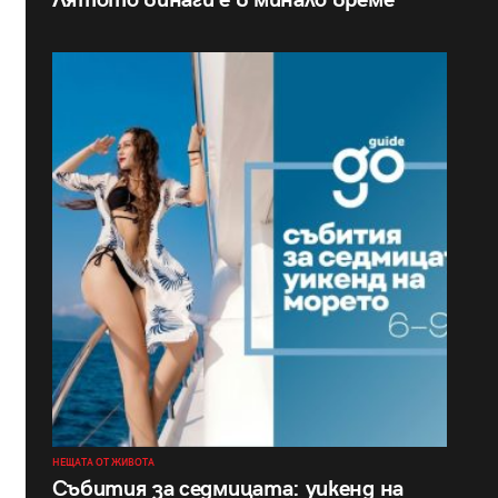
Лятото винаги е в минало време
НЕЩАТА ОТ ЖИВОТА
Събития за седмицата: уикенд на