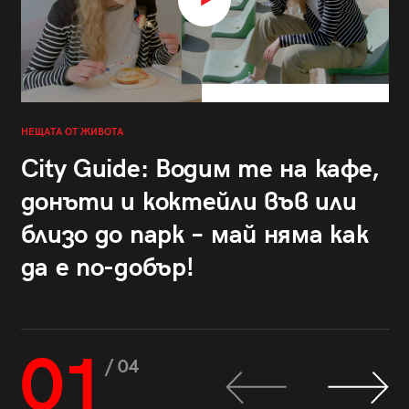
НЕЩАТА ОТ ЖИВОТА
City Guide: Водим те на кафе,
донъти и коктейли във или
близо до парк – май няма как
да е по-добър!
01
/ 04