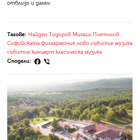
отблизо и далеч.
Тагове:
Найден Тодоров
Михаил Плетньов
Софийската филхармония
ново събитие
музика
събитие
концерт
класическа музика
Сподели: