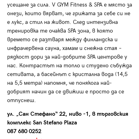
усещане за сила. V GYM Fitness & SPA е място за
онези, които вярват, че грижата за себе си не
е лукс, а стил на живот. След интензивна
тренировка те очаква SPA зона, в която
времето се разтваря между финландска и
инфрачервена сауна, хамам и снежна стая –
рядкост дори за най-добрите SPA центрове у
нас. Контрастът на топло и студено събужда
сетивата, а басейнът с кристална вода (14,5
на 5,5 метра) напомня, че понякога най-
добрият начин да се движиш е просто да се
отпуснеш.
ул. „Сан Стефано“ 22, ниво -1, в търговския
комплекс San Stefano Plaza
087 680 0252