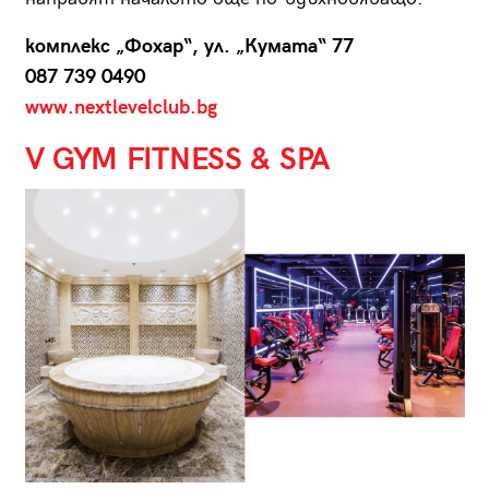
комплекс
„
Фохар
“
, ул. „Кумата“ 77
087 739 0490
www.nextlevelclub.bg
V GYM FITNESS & SPA