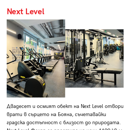
Next Level
Двадесет и осмият обект на Next Level отвори
врати в сърцето на Бояна, съчетавайки
градска достъпност с близост до природата.