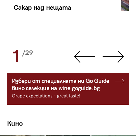
Сакар над нещата
1
/29
Избери от специалната ни Go Guide
вино селекция на wine.goguide.bg
Grape expectations - great taste!
Кино