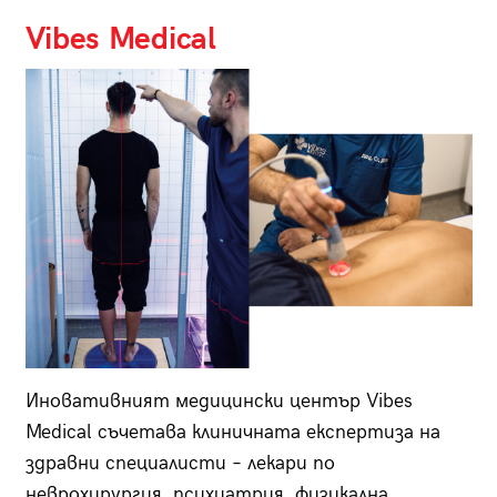
Vibes Medical
Иновативният медицински център Vibes
Medical съчетава клиничната експертиза на
здравни специалисти – лекари по
неврохирургия, психиатрия, физикална