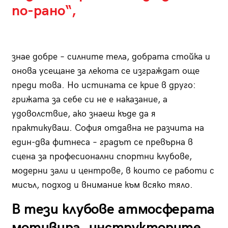
по-рано“,
знае добре – силните тела, добрата стойка и
онова усещане за лекота се изграждат още
преди това. Но истината се крие в друго:
грижата за себе си не е наказание, а
удоволствие, ако знаеш къде да я
практикуваш. София отдавна не разчита на
един-два фитнеса – градът се превърна в
сцена за професионални спортни клубове,
модерни зали и центрове, в които се работи с
мисъл, подход и внимание към всяко тяло.
В тези клубове атмосферата
мотивира, инструкторите