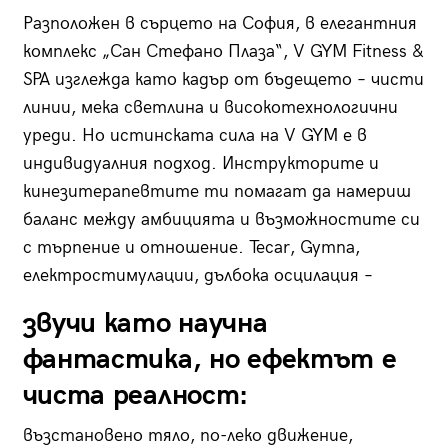
Разположен в сърцето на София, в елегантния
комплекс „Сан Стефано Плаза“, V GYM Fitness &
SPA изглежда като кадър от бъдещето – чисти
линии, мека светлина и високотехнологични
уреди. Но истинската сила на V GYM е в
индивидуалния подход. Инструкторите и
кинезитерапевтите ти помагат да намериш
баланс между амбицията и възможностите си
с търпение и отношение. Tecar, Gymna,
електростимулации, дълбока осцилация –
звучи като научна
фантастика, но ефектът е
чиста реалност:
възстановено тяло, по-леко движение,