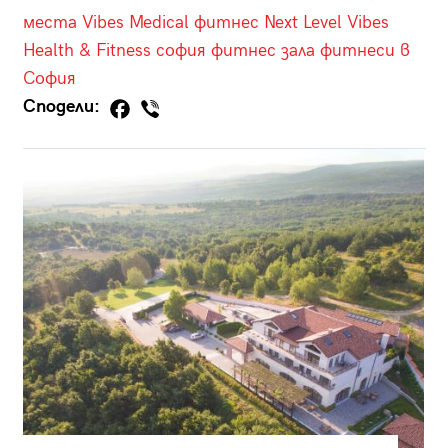
места
Vibes Medical
фитнес
Next Level
Vibes
Health & Fitness
софия
фитнес зала
фитнеси в
София
Сподели: