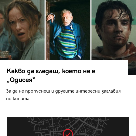
Какво да гледаш, което не е
„Одисея“
За да не пропуснеш и другите интересни заглавия
по кината