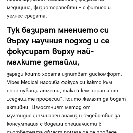
медицина, физиотерапевти – с фитнес и
уелнес средата.
Тук базират мнението си
върху научния подход и се
фокусират върху най-
малките детайли,
заради които хората изпитват дискомфорт.
Vibes Medical насочва фокуса си както към
спортуващи атлети, така и към хората от
„седящите професии“, които желаят да бъдат
активни. Цялостният метод от
мултидисциплинарен анализ и съдействие за
консултация с водещи специалисти в
съответната област помага да се проведе