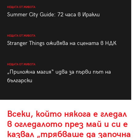
НЕЩАТА ОТ ЖИВОТА
Summer City Guide: 72 часа в Иракли
НЕЩАТА ОТ ЖИВОТА
Stranger Things оживява на сцената в НДК
НЕЩАТА ОТ ЖИВОТА
„Приложна магия“ идва за първи път на
български
Всеки, който някога е гледал
в огледалото през май и си е
казвал „трябваше да започна