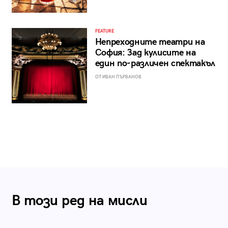
FEATURE
Непреходните театри на
София: Зад кулисите на
един по-различен спектакъл
ОТ ИВАН ПЪРВАНОВ
В този ред на мисли