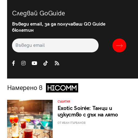
Следвай GoGuide
Въведи email, за да получаваш GO Guide
бюлетин
Намерено в
СЪБИТИЯ
Exotic Soirée: Танци и
изкуство с дъх на лято
ОТ ИВАН ПЪРВАНОВ