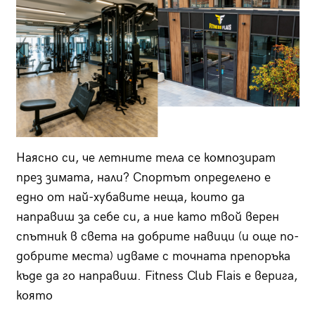
Наясно си, че летните тела се композират
през зимата, нали? Спортът определено е
едно от най-хубавите неща, които да
направиш за себе си, а ние като твой верен
спътник в света на добрите навици (и още по-
добрите места) идваме с точната препоръка
къде да го направиш. Fitness Club Flais е верига,
която