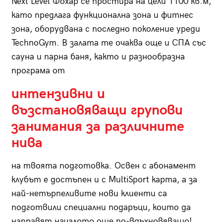
Next Level Фохар се простира на цели 1100 кв.м,
като предлага функционална зона и фитнес
зона, оборудвана с последно поколение уреди
TechnoGym. В залата те очаква още и СПА със
сауна и парна баня, както и разнообразна
програма от
интензивни и
възстановяващи групови
занимания за различните
нива
на твоята подготовка. Освен с абонамент
клубът е достъпен и с MultiSport карта, а за
най-нетърпеливите нови клиенти са
подготвили специални подаръци, които да
направят началото още по-вдъхновяващо!