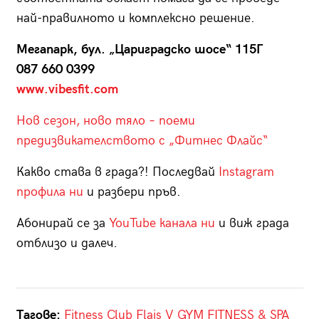
най-правилното и комплексно решение.
Мегапарк, бул. „Цариградско шосе“ 115Г
087 660 0399
www.vibesfit.com
Нов сезон, ново тяло – поеми
предизвикателството с „Фитнес Флайс“
Какво става в града?! Последвай
Instagram
профила ни
и разбери пръв.
Абонирай се за
YouTube канала ни
и виж града
отблизо и далеч.
Тагове:
Fitness Club Flais
V GYM FITNESS & SPA