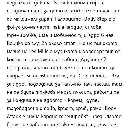
седейки на дивана. Затова много хора я
предпочитат, защото е само половин час, но
се максимализират калориите. Body Step е с
фокус долна част, пак е кардио, силова
тренировка, има и мобилност, и ядро в нея.
Всичко се случва около степ. Но истинската
магия на Les Mills е музиката и хореографията
която и програма да правиш. Другите 2
програми, които има в България и които ще
направим на събитието, са Core, тренировка
за ядро, подходяща за напълно начинаещи, там
не се вдига толкова много пулсът, работи се
за кондиция на ядрото – корем, дупе,
тазобедрена става, кръст, гръб, рамо. Body
Attack е силна кардио тренировка, през цялото
време се работи на крака – тича се, скача се,