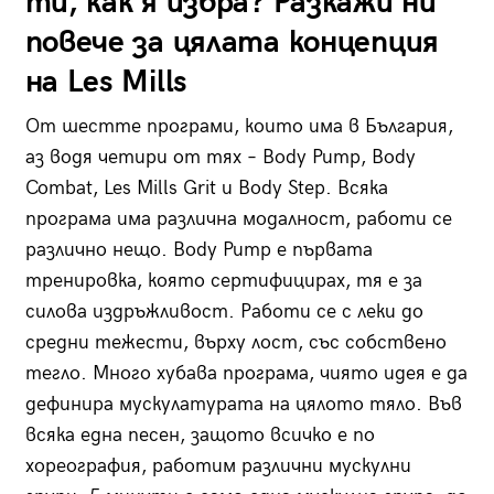
ти, как я избра? Разкажи ни
повече за цялата конц
e
пция
на
Les Mills
От шестте програми, които има в България,
аз водя четири от тях – Body Pump, Body
Combat, Les Mills Grit и Body Step. Всяка
програма има различна модалност, работи се
различно нещо. Body Pump е първата
тренировка, която сертифицирах, тя е за
силова издръжливост. Работи се с леки до
средни тежести, върху лост, със собствено
тегло. Много хубава програма, чиято идея е да
дефинира мускулатурата на цялото тяло. Във
всяка една песен, защото всичко е по
хореография, работим различни мускулни