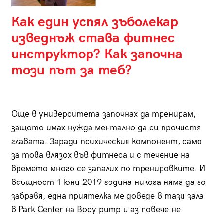
Как един успял зъболекар
изведнъж става фитнес
инструктор? Как започна
този път за теб?
Още в университета започнах да тренирам,
защото имах нужда ментално да си прочистя
главата. Заради психическия компонент, само
за това влязох във фитнеса и с течение на
времето много се запалих по тренировките. И
всъщност 1 юни 2019 година никога няма да го
забравя, една приятелка ме доведе в тази зала
в Park Center на Body pump и аз повече не