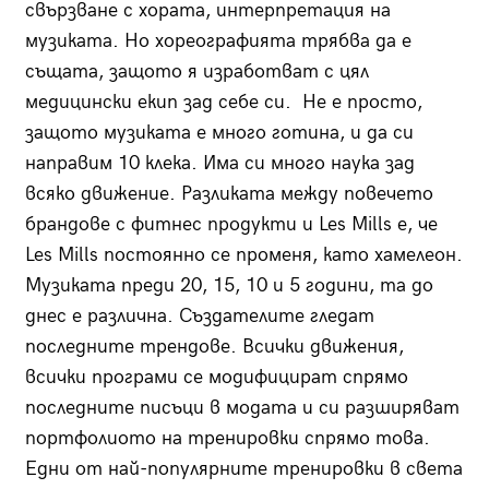
свързване с хората, интерпретация на
музиката. Но хореографията трябва да е
същата, защото я изработват с цял
медицински екип зад себе си. Не е просто,
защото музиката е много готина, и да си
направим 10 клека. Има си много наука зад
всяко движение. Разликата между повечето
брандове с фитнес продукти и Les Mills е, че
Les Mills постоянно се променя, като хамелеон.
Музиката преди 20, 15, 10 и 5 години, та до
днес е различна. Създателите гледат
последните трендове. Всички движения,
всички програми се модифицират спрямо
последните писъци в модата и си разширяват
портфолиото на тренировки спрямо това.
Едни от най-популярните тренировки в света