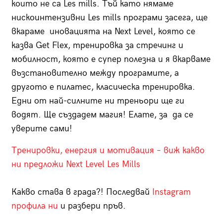
които не са Les mills. Тъй като нямаме
нискоинтензивни Les mills програми засега, ще
вкараме иновацията на Next Level, която се
казва Get Flex, тренировка за стречинг и
мобилност, която е супер полезна и я вкарваме
възстановително между програмите, а
другото е пилатес, класическа тренировка.
Едни от най-силните ни треньори ще ги
водят. Ще създадем магия! Елате, за да се
уверите сами!
Тренировки, енергия и мотивация – виж какво
ни предложи Next Level Les Mills
Какво става в града?! Последвай
Instagram
профила ни
и разбери пръв.