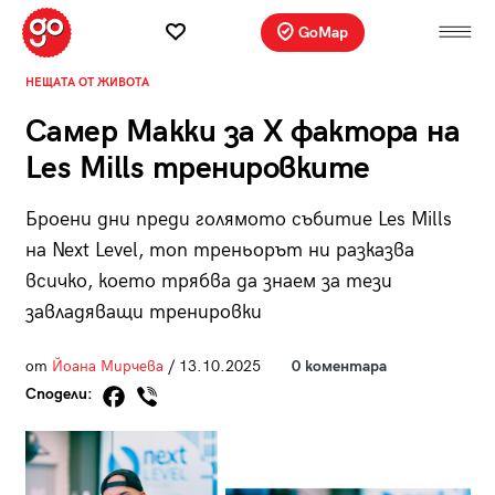
GoMap
НЕЩАТА ОТ ЖИВОТА
Самер Макки за X факторa на
Les Mills тренировките
Броени дни преди голямото събитие Les Mills
на Next Level, топ треньорът ни разказва
всичко, което трябва да знаем за тези
завладяващи тренировки
от
Йоана Мирчева
/ 13.10.2025
0 коментара
Сподели: