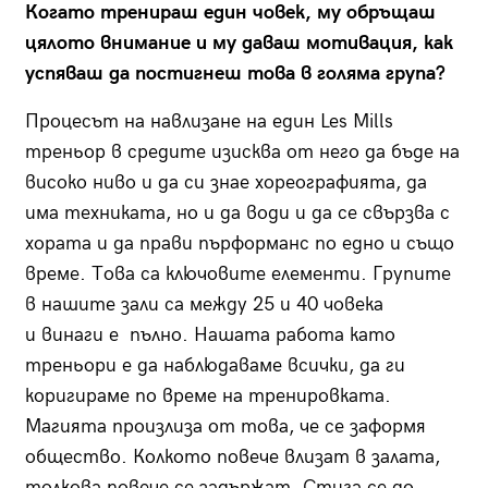
Когато тренираш един човек, му обръщаш
цялото внимание и му даваш мотивация, как
успяваш да постигнеш това в голяма група?
Процесът на навлизане на един Les Mills
треньор в средите изисква от него да бъде на
високо ниво и да си знае хореографията, да
има техниката, но и да води и да се свързва с
хората и да прави пърформанс по едно и също
време. Това са ключовите елементи. Групите
в нашите зали са между 25 и 40 човека
и винаги е пълно. Нашата работа като
треньори е да наблюдаваме всички, да ги
коригираме по време на тренировката.
Магията произлиза от това, че се заформя
общество. Колкото повече влизат в залата,
толкова повече се задържат. Стига се до