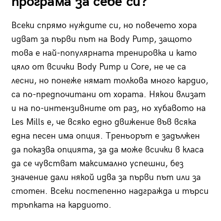
програма за себе си?
Всеки спрямо нуждите си, но повечето хора
идват за първи път на Body Pump, защото
това е най-популярната тренировка и като
цяло от всички Body Pump и Core, не че са
лесни, но понеже нямат толкова много кардио,
са по-предпочитани от хората. Някои влизат
и на по-интензивните от раз, но хубавото на
Les Mills е, че всяко едно движение във всяка
една песен има опция. Треньорът е задължен
да показва опцията, за да може всички в класа
да се чувстват максимално успешни, без
значение дали някой идва за първи път или за
стотен. Всеки постепенно надгражда и търси
тръпката на кардиото.