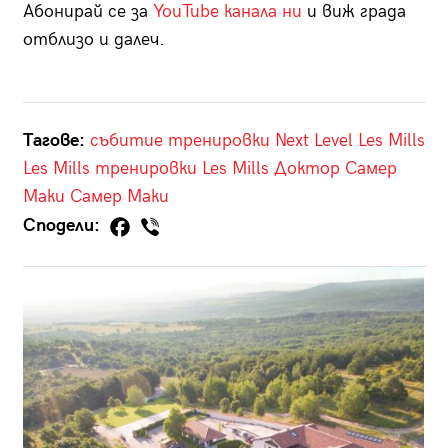
Абонирай се за
YouTube канала ни
и виж града
отблизо и далеч.
Тагове:
събитие
тренировки
Next Level Les Mills
Les Mills тренировки
Les Mills
Доктор Самер
Маки
Самер Маки
Сподели: