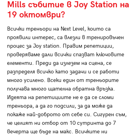
Mills
събитие в
Joy Station
на
19 октомври?
Всички треньори на Next Level, които са
проявили интерес, са влезли в тренировъчен
процес за Joy station. Правим репетиции,
проверяваме дали всички спазват ключовите
елементи. Преди да излезем на сцена, се
разпределя всичко като задачи и се работи
много усилено. Всеки един от треньорите
получава много щателна обратна връзка.
Идеята на репетициите не е да се сломи
треньора, а да го подсили, за да може да
покаже най-доброто от себе си. Сигурен съм,
че целият ни отбор от 10 сутринта до 7
вечерта ще бъде на макс. Всичките ни