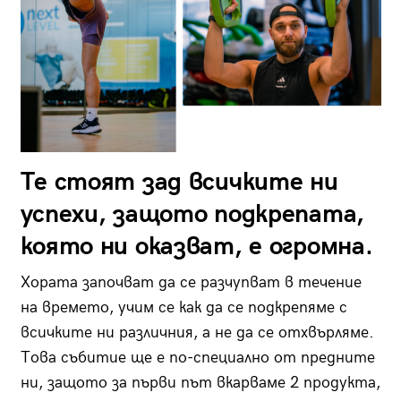
Те стоят зад всичките ни
успехи, защото подкрепата,
която ни оказват, е огромна.
Хората започват да се разчупват в течение
на времето, учим се как да се подкрепяме с
всичките ни различния, а не да се отхвърляме.
Tова събитие ще е по-специално от предните
ни, защото за първи път вкарваме 2 продукта,