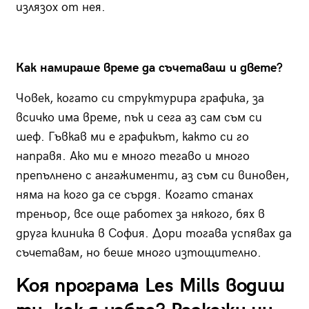
излязох от нея.
Как намираше време да съчетаваш и двете?
Човек, когато си структурира графика, за
всичко има време, пък и сега аз сам съм си
шеф. Гъвкав ми е графикът, както си го
направя. Ако ми е много тегаво и много
препълнено с ангажименти, аз съм си виновен,
няма на кого да се сърдя. Когато станах
треньор, все още работех за някого, бях в
друга клиника в София. Дори тогава успявах да
съчетавам, но беше много изтощително.
K
оя програма
Les Mills
водиш