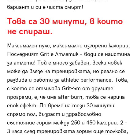
вариант и си е чиста смърт!
Това са 30 минути, в които
не спираш.
Максимален пулс, максимално изгорени калории.
Последният Grit e Атлетик – води се наистина
за атлети! Той е много забавен, всеки човек
може да влезе на тренировката, но реално се
развива и работи за athletic performance. Това,
с което се отличава Grit-ът oт другите
програми, е, че има after burn, това се нарича
епок ефект. По време на тези 30 минути
спрямо пол, възраст и здравословно
състояние горим между 250 и 450 калории. 2 –
3 часа след тренировката горим още толкова,