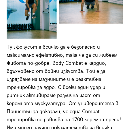
Тук фокусът е всичко да е безопасно и
максимално ефективно, така че да си живеем
живота по-добре. Body Combat е кардио,
вдъхновено от бойни изкуства. Той е за
изрязване на мазнините и е реактивна
тренировка за ядро. С всеки един удар и
ритник активираме различна част от
коремната мускулатура. От университета в
Принстън за доказали, че една Combat
тренировка се равнява на 1700 коремни преси!
Има много научни доказателства за всички