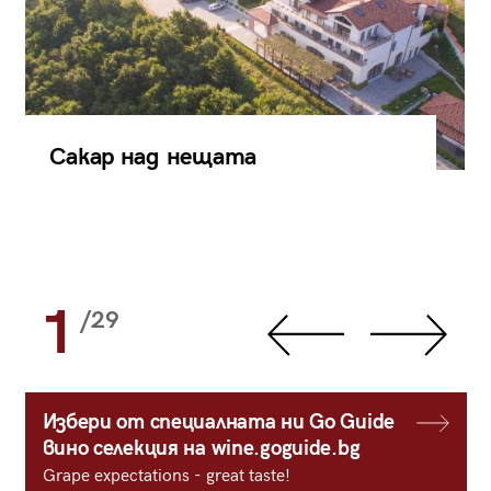
Сакар над нещата
1
/29
Избери от специалната ни Go Guide
вино селекция на wine.goguide.bg
Grape expectations - great taste!