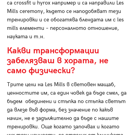
са crossfit и hyrox например и са направили Les
Mills ceremony, където се наподобяват тези
тренировки и се обогатява блендата им с les
mills елементи – персоналното отношение,
науката и т.н.
Какви трансформации
забелязваш в хората, не
само физически?
Трите цели на Les Mills в световен мащаб,
ценностите им, са един човек да бъде смел, да
бъдем обединени и стъпка по стъпка светът
да влезе във форма, без значение по какъв
начин, не е задължително да бъде с нашите
тренировки. Още когато започвах и когато