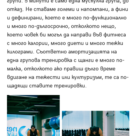
групи. 5 минути е само една мускулна група, до
отказ. Не ставаме големи и напомпани, а фини
и дефинирани, което е много по-функционално
и много по-дългосрочно, отколкото нещо,
което човек би могъл да направи във фитнеса
с много калории, много диети и много тежки
килограми. Съответно амортизацията на
една групова тренировка с щанги е много по-
малка, отколкото ако правиш дълго време
вдигане на тежести или културизъм, те са по-
щадящи ставите тренировки.