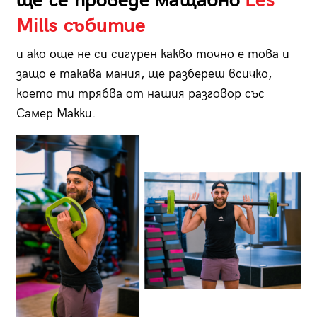
ще се проведе мащабно
Les
Mills събитие
и ако още не си сигурен какво точно е това и
защо е такава мания, ще разбереш всичко,
което ти трябва от нашия разговор със
Самер Макки.