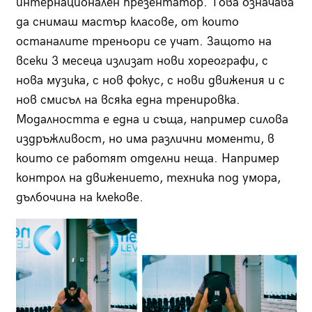
интернационален презентатор. Това означава
да снимаш мастър класове, от които
останалите треньори се учат. Защото на
всеки 3 месеца излизат нови хореографи, с
нова музика, с нов фокус, с нови движения и с
нов смисъл на всяка една тренировка.
Модалността е една и съща, например силова
издръжливост, но има различни моменти, в
които се работят отделни неща. Например
контрол на движението, техника под умора,
дълбочина на клекове.