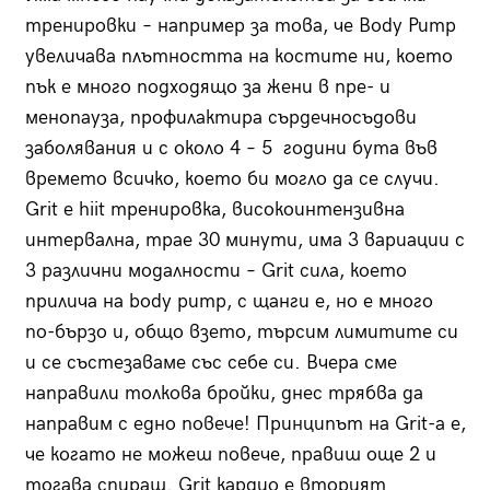
тренировки – например за това, че Body Pump
увеличава плътността на костите ни, което
пък е много подходящо за жени в пре- и
менопауза, профилактира сърдечносъдови
заболявания и с около 4 – 5 години бута във
времето всичко, което би могло да се случи.
Grit е hiit тренировка, високоинтензивна
интервална, трае 30 минути, има 3 вариации с
3 различни модалности – Grit сила, което
прилича на body pump, с щанги е, но е много
по-бързо и, общо взето, търсим лимитите си
и се състезаваме със себе си. Вчера сме
направили толкова бройки, днес трябва да
направим с едно повече! Принципът на Grit-a е,
че когато не можеш повече, правиш още 2 и
тогава спираш. Grit кардио е вторият