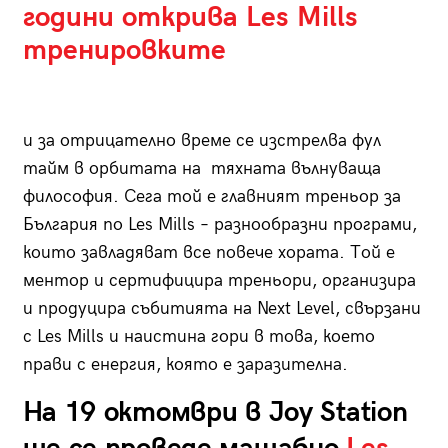
години открива Les Mills
тренировките
и за отрицателно време се изстрелва фул
тайм в орбитата на тяхната вълнуваща
философия. Сега той e главният треньор за
България по Les Mills – разнообразни програми,
които завладяват все повече хората. Той е
ментор и сертифицира треньори, организира
и продуцира събитията на Next Level, свързани
с Les Mills и наистина гори в това, което
прави с енергия, която е заразителна.
На 19 октомври в Joy Station