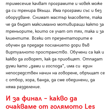
тримесечие качват програмите и човек може
да си тренира вкъщи. Има програми със и без
оборудване. Снимат мастър класовете, така
че да бъдат максимално мотивиращи както за
треньорите, които се учат от тях, така и за
клиентите. Всеки от презентаторите е
обучен да предаде посланието дори във
виртуалното пространство. Обучени са как и
какво да говорят, как да приобщят. Отпадат
думи като „дами и господа“, има си един
непосредствен начин на говорене, обръщат се
с отбор, хора, банда, да сме обединени, да
няма разделение.
И за финал – какво да
очакваме от голямото
Les