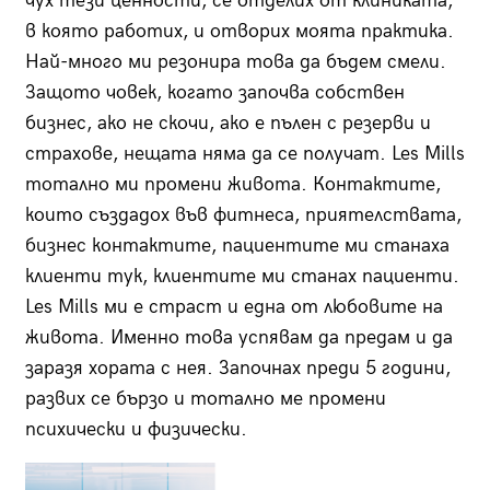
чух тези ценности, се отделих от клиниката,
в която работих, и отворих моята практика.
Най-много ми резонира това да бъдем смели.
Защото човек, когато започва собствен
бизнес, ако не скочи, ако е пълен с резерви и
страхове, нещата няма да се получат. Les Mills
тотално ми промени живота. Контактите,
които създадох във фитнеса, приятелствата,
бизнес контактите, пациентите ми станаха
клиенти тук, клиентите ми станах пациенти.
Les Mills ми е страст и една от любовите на
живота. Именно това успявам да предам и да
заразя хората с нея. Започнах преди 5 години,
развих се бързо и тотално ме промени
психически и физически.