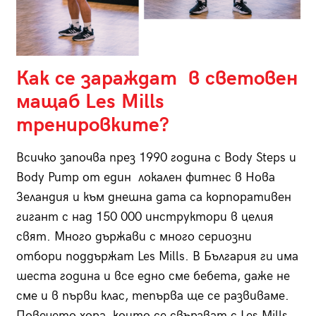
Как се зараждат в световен
мащаб
Les Mills
тренировките
?
Всичко започва през 1990 година с Body Steps и
Body Pump от един локален фитнес в Нова
Зеландия и към днешна дата са корпоративен
гигант с над 150 000 инструктори в целия
свят. Много държави с много сериозни
отбори поддържат Les Mills. В България ги има
шеста година и все едно сме бебета, даже не
сме и в първи клас, тепърва ще се развиваме.
Повечето хора, които се свързват с Les Mills,