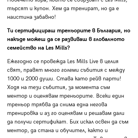
търсят и купон. Хем да тренират, но да е
наистина забавно!
Ти сертифицираш треньорите в България, но
накъде можеш да се развиваш в глобалното
семейство на
Les Mills?
Ежегодно се провежда Les Mills Live в целия
свят, правят много големи събития с между
1000 и 2000 души. Става като рейв парти!
Ходя на тези събития, за момента съм
ментор и оценявам треньорите. Всеки един
треньор трябва да снима една негова
тренировка и аз го оценявам и решавам дали
да получи сертификат. Бих искал освен да съм
ментор, да стана и обучител, както и