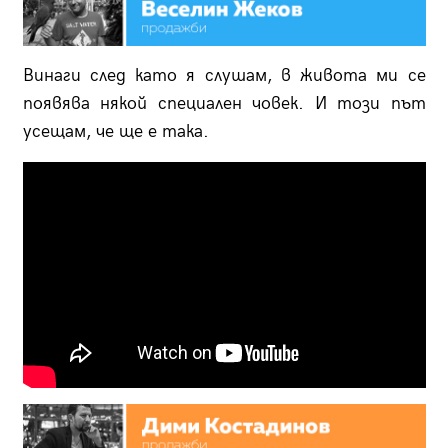
Винаги след като я слушам, в живота ми се
появява някой специален човек. И този път
усещам, че ще е така.