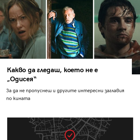
Какво да гледаш, което не е
„Одисея“
За да не пропуснеш и другите интересни заглавия
по кината