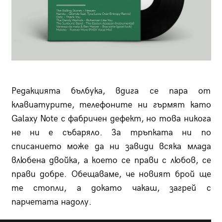
Редакцията бълбука, вдига се пара от
клавиатурите, телефоните ни гърмят като
Galaxy Note с фабричен дефект, но това никога
не ни е събаряло. За тръпката ни по
списанието може да ни завиди всяка млада
влюбена двойка, а което се прави с любов, се
прави добре. Обещаваме, че новият брой ще
те стопли, а докато чакаш, загрей с
парчетата надолу.