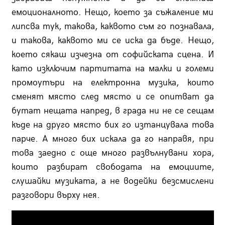
емоционалното. Нещо, което за съжаление ми
липсва тук, такова, каквото съм го познавала,
и такова, каквото ми се иска да бъде. Нещо,
което сякаш изчезна от софийската сцена. И
като изключим партитата на малки и големи
промоутъри на електронна музика, които
сменят място след място и се опитват да
бутат нещата напред, в града ни не се сещам
къде на друго място бих го изтанцувала това
парче. А много бих искала да го направя, при
това заедно с още много развълнувани хора,
които разбират свободата на емоциите,
слушайки музиката, а не водейки безсмислени
разговори върху нея.