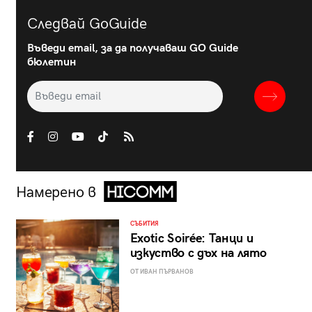
Следвай GoGuide
Въведи email, за да получаваш GO Guide
бюлетин
Намерено в
СЪБИТИЯ
Exotic Soirée: Танци и
изкуство с дъх на лято
ОТ ИВАН ПЪРВАНОВ