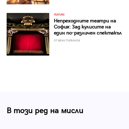
FEATURE
Непреходните театри на
София: Зад кулисите на
един по-различен спектакъл
ОТ ИВАН ПЪРВАНОВ
В този ред на мисли