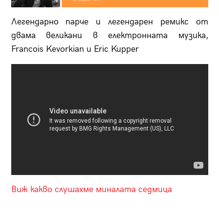
Легендарно парче и легендарен ремикс от
двама великани в електронната музика,
Francois Kevorkian и Eric Kupper
Виж какво слушахме миналата седмица