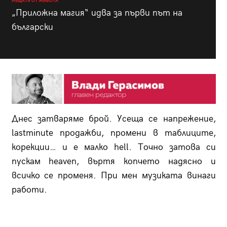
НЕЩАТА ОТ ЖИВОТА
„Приложна магия“ идва за първи път на
български
Днес затваряме брой. Усеща се напрежение,
lastminute продажби, промени в таблиците,
корекции… и е малко hell. Точно затова си
пускам heaven, въртя копчето надясно и
всичко се променя. При мен музиката винаги
работи.