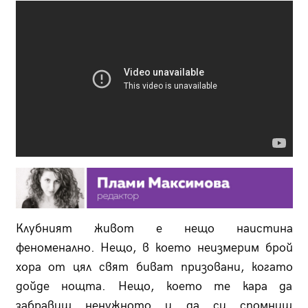
Клубният живот е нещо наистина
феноменално. Нещо, в което неизмерим брой
хора от цял свят биват призовани, когато
дойде нощта. Нещо, което те кара да
забравиш ненужното и да си спомниш