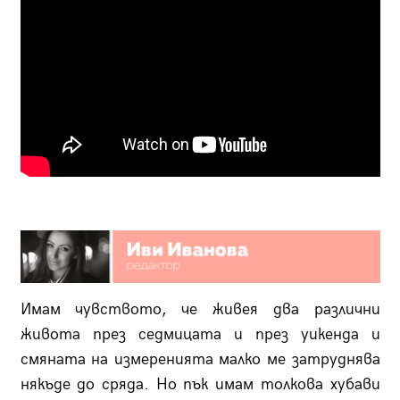
Имам чувството, че живея два различни
живота през седмицата и през уикенда и
смяната на измеренията малко ме затруднява
някъде до сряда. Но пък имам толкова хубави