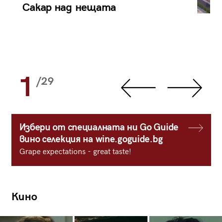
Сакар над нещата
1
/29
Избери от специалната ни Go Guide
вино селекция на wine.goguide.bg
Grape expectations - great taste!
Кино