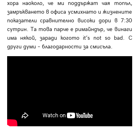
хора наоколо, че ми поддържат чая топъл,
замръкването в офиса усмихнато и жизнените
показатели сравнително високи дори в 7:30
сутрин. Та това парче е римайндър, че винаги
има някой, заради когото it’s not so bad. С
други думи – благодарности за смисъла.