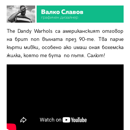
The Dandy Warhols са американският отговор
на брит поп вълната през 90-те. Тва парче
кърти мивки, особено ако имаш оная бохемска
жилка, която те бута по пътя. Салют!