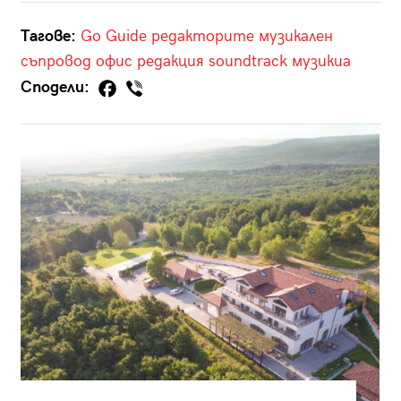
Тагове:
Go Guide
редакторите
музикален
съпровод
офис
редакция
soundtrack
музикиа
Сподели: