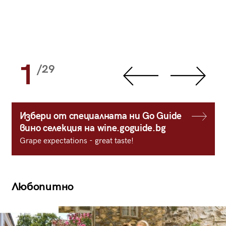
1
/29
Избери от специалната ни Go Guide
вино селекция на wine.goguide.bg
Grape expectations - great taste!
Любопитно