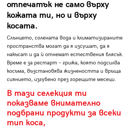
отпечатък не само върху
кожата ти, но и върху
косата.
Слънцето, солената вода и климатизираните
пространства могат да я изсушат, да я
накъсат и да ѝ отнемат естествения блясък.
Време е за рестарт – грижа, която подсилва
косъма, възстановява жизнеността и връща
сиянието, изгубено през горещите месеци.
В тази селекция ти
показваме внимателно
подбрани продукти за всеки
тип коса,