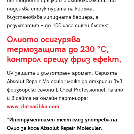
пептидните връзки и 5 аминокиселини, то
подсилва структурата на косъма,
възстановява липидната бариера, а
резултатът – до 100 часа сияен блясък*.
Олиото осигурява
термозащита до 230 °C,
контрол срещу фриз ефект,
UV защита и дълготраен аромат. Серията
Absolut Repair Molecular може да откриеш във
фризьорски салони L’Oréal Professionnel, както
и в сайта на онлайн партньора:
www.zlatnaribka.com.
*Инструментален тест след употреба на
Олио за коса Absolut Repair Molecular.