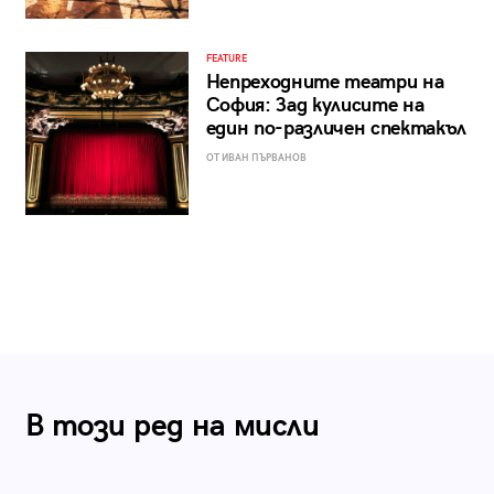
FEATURE
Непреходните театри на
София: Зад кулисите на
един по-различен спектакъл
ОТ ИВАН ПЪРВАНОВ
В този ред на мисли