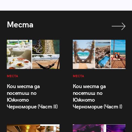
Места
МЕСТА
МЕСТА
Кои места да
Кои места да
посетиш по
посетиш по
Южното
Южното
Черноморие (Част II)
Черноморие (Част I)