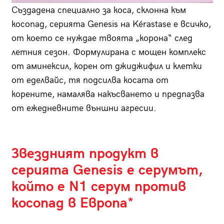
Създадена специално за коса, склонна към
косопад, серията Genesis на Kérastase е всичко,
от което се нуждае твоята „корона“ след
летния сезон. Формулирана с мощен комплекс
от аминексил, корен от джиджифил и клетки
от еделвайс, тя подсилва косата от
корените, намалява накъсването и предпазва
от ежедневните външни агресии.
Звездният продукт в
серията Genesis е серумът,
който е N1 серум против
косопад в Европа*