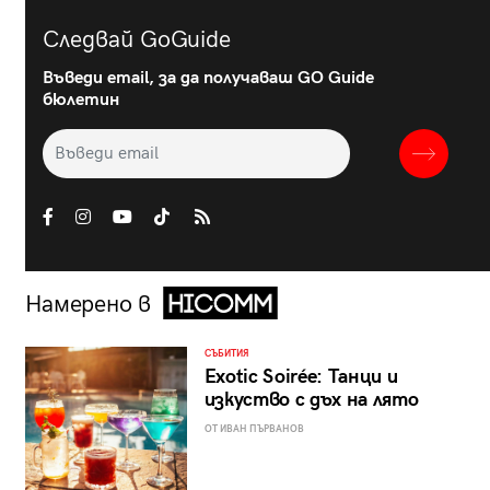
Следвай GoGuide
Въведи email, за да получаваш GO Guide
бюлетин
Намерено в
СЪБИТИЯ
Exotic Soirée: Танци и
изкуство с дъх на лято
ОТ ИВАН ПЪРВАНОВ