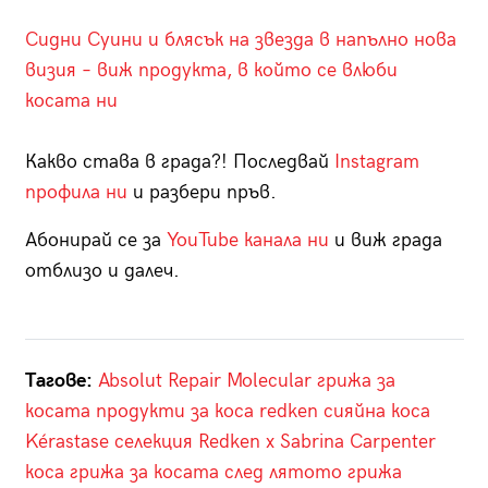
Сидни Суини и блясък на звезда в напълно нова
визия – виж продукта, в който се влюби
косата ни
Какво става в града?! Последвай
Instagram
профила ни
и разбери пръв.
Абонирай се за
YouTube канала ни
и виж града
отблизо и далеч.
Тагове:
Absolut Repair Molecular
грижа за
косата
продукти за коса
redken
сияйна коса
Kérastase
селекция
Redken х Sabrina Carpenter
коса
грижа за косата след лятото
грижа