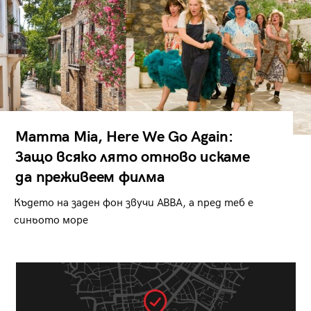
Mamma Mia, Here We Go Again:
Защо всяко лято отново искаме
да преживеем филма
Където на заден фон звучи ABBA, а пред теб е
синьото море