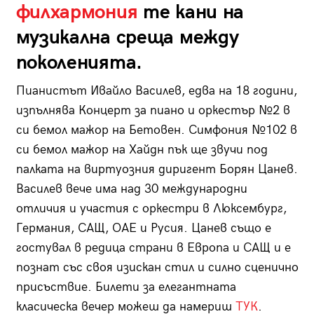
филхармония
те кани на
музикална среща между
поколенията.
Пианистът Ивайло Василев, едва на 18 години,
изпълнява Концерт за пиано и оркестър №2 в
си бемол мажор на Бетовен. Симфония №102 в
си бемол мажор на Хайдн пък ще звучи под
палката на виртуозния диригент Борян Цанев.
Василев вече има над 30 международни
отличия и участия с оркестри в Люксембург,
Германия, САЩ, ОАЕ и Русия. Цанев също е
гостувал в редица страни в Европа и САЩ и е
познат със своя изискан стил и силно сценично
присъствие. Билети за елегантната
класическа вечер можеш да намериш
ТУК
.