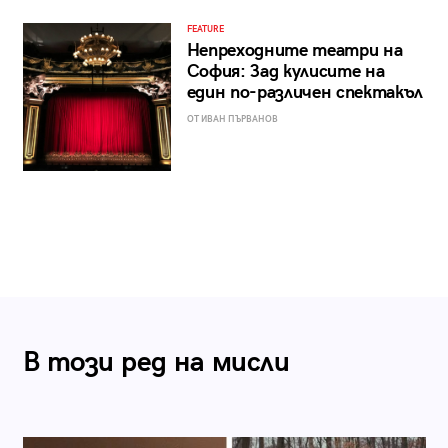
FEATURE
Непреходните театри на
София: Зад кулисите на
един по-различен спектакъл
ОТ ИВАН ПЪРВАНОВ
В този ред на мисли