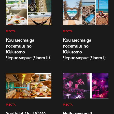
МЕСТА
МЕСТА
Кои места да
Кои места да
посетиш по
посетиш по
Южното
Южното
Черноморие (Част II)
Черноморие (Част I)
МЕСТА
МЕСТА
Spotlight On: DÒMA
Ново място в