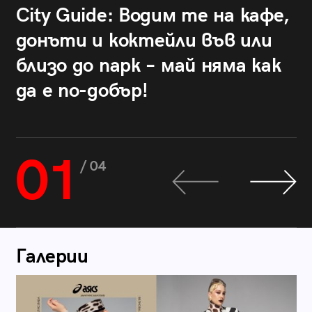
City Guide: Водим те на кафе,
донъти и коктейли във или
близо до парк – май няма как
да е по-добър!
01
/ 04
Галерии