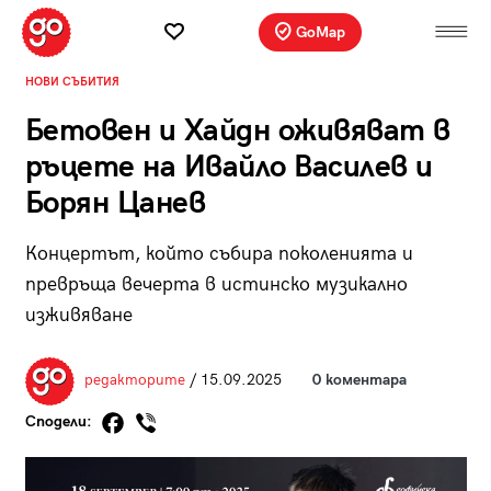
GoMap
НОВИ СЪБИТИЯ
Бетовен и Хайдн оживяват в
ръцете на Ивайло Василев и
Борян Цанев
Концертът, който събира поколенията и
превръща вечерта в истинско музикално
изживяване
редакторите
/ 15.09.2025
0 коментара
Сподели: