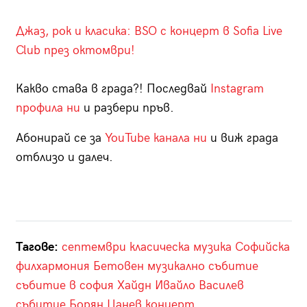
Джаз, рок и класика: BSO с концерт в Sofia Live
Club през октомври!
Какво става в града?! Последвай
Instagram
профила ни
и разбери пръв.
Абонирай се за
YouTube канала ни
и виж града
отблизо и далеч.
Тагове:
септември
класическа музика
Софийска
филхармония
Бетовен
музикално събитие
събитие в софия
Хайдн
Ивайло Василев
събитие
Борян Цанев
концерт