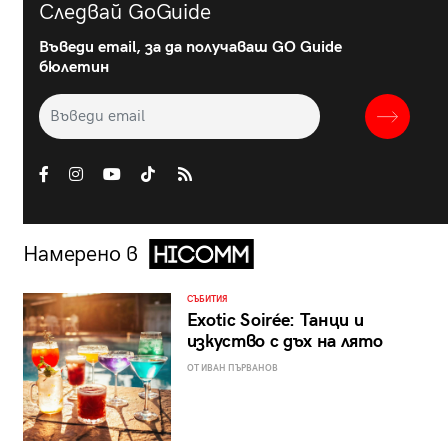
Следвай GoGuide
Въведи email, за да получаваш GO Guide
бюлетин
Намерено в
СЪБИТИЯ
Exotic Soirée: Танци и
изкуство с дъх на лято
ОТ ИВАН ПЪРВАНОВ