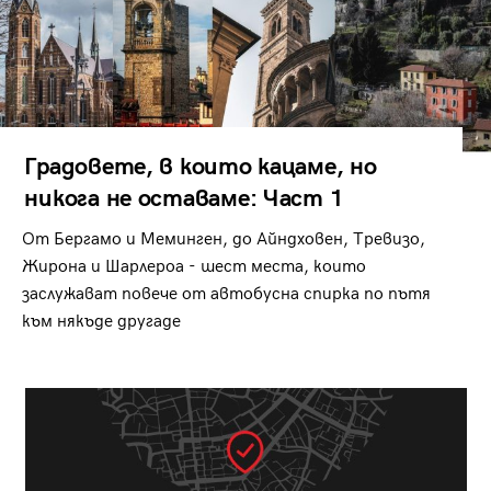
Градовете, в които кацаме, но
никога не оставаме: Част 1
От Бергамо и Меминген, до Айндховен, Тревизо,
Жирона и Шарлероа - шест места, които
заслужават повече от автобусна спирка по пътя
към някъде другаде