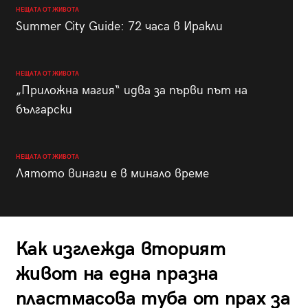
НЕЩАТА ОТ ЖИВОТА
Summer City Guide: 72 часа в Иракли
НЕЩАТА ОТ ЖИВОТА
„Приложна магия“ идва за първи път на
български
НЕЩАТА ОТ ЖИВОТА
Лятото винаги е в минало време
Как изглежда вторият
живот на една празна
пластмасова туба от прах за