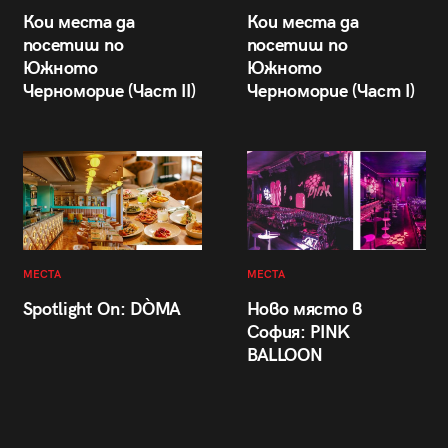
Кои места да
Кои места да
посетиш по
посетиш по
Южното
Южното
Черноморие (Част II)
Черноморие (Част I)
МЕСТА
МЕСТА
Spotlight On: DÒMA
Ново място в
София: PINK
BALLOON