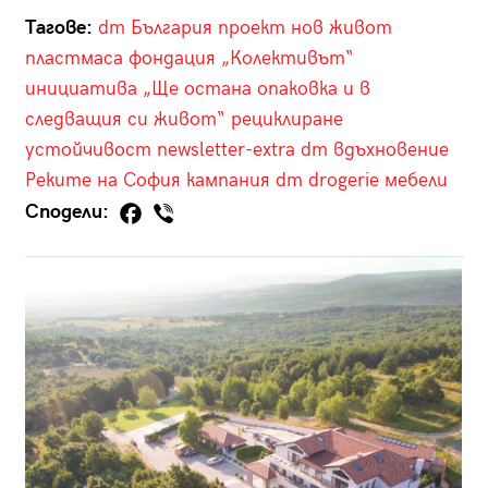
Тагове:
dm България
проект
нов живот
пластмаса
фондация „Колективът“
инициатива
„Ще остана опаковка и в
следващия си живот“
рециклиране
устойчивост
newsletter-extra
dm
вдъхновение
Реките на София
кампания
dm drogerie
мебели
Сподели: