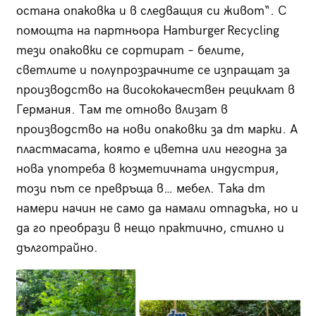
остана опаковка и в следващия си живот“. С
помощта на партньора Hamburger Recycling
тези опаковки се сортират – белите,
светлите и полупрозрачните се изпращат за
производство на висококачествен рециклат в
Германия. Там те отново влизат в
производство на нови опаковки за dm марки. А
пластмасата, която е цветна или негодна за
нова употреба в козметичната индустрия,
този път се превръща в… мебел. Така dm
намери начин не само да намали отпадъка, но и
да го преобрази в нещо практично, стилно и
дълготрайно.