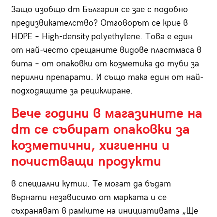
Защо изобщо dm България се зае с подобно
предизвикателство? Отговорът се крие в
HDPE – High-density polyethylene. Това е един
от най-често срещаните видове пластмаса в
бита – от опаковки от козметика до туби за
перилни препарати. И също така един от най-
подходящите за рециклиране.
Вече години в магазините на
dm се събират опаковки за
козметични, хигиенни и
почистващи продукти
в специални кутии. Те могат да бъдат
върнати независимо от марката и се
съхраняват в рамките на инициативата „Ще