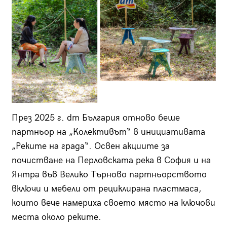
През 2025 г. dm България отново беше
партньор на „Колективът“ в инициативата
„Реките на града“. Освен акциите за
почистване на Перловската река в София и на
Янтра във Велико Търново партньорството
включи и мебели от рециклирана пластмаса,
които вече намериха своето място на ключови
места около реките.