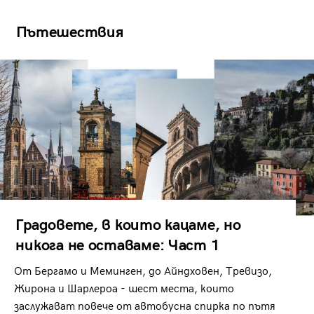
Пътешествия
Градовете, в които кацаме, но
никога не оставаме: Част 1
От Бергамо и Меминген, до Айндховен, Тревизо,
Жирона и Шарлероа - шест места, които
заслужават повече от автобусна спирка по пътя