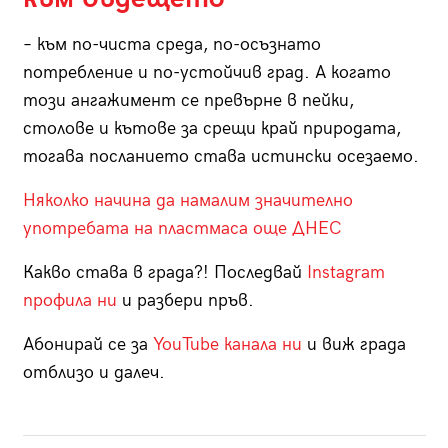
– към по-чиста среда, по-осъзнато
потребление и по-устойчив град. А когато
този ангажимент се превърне в пейки,
столове и кътове за срещи край природата,
тогава посланието става истински осезаемо.
Няколко начина да намалим значително
употребата на пластмаса още ДНЕС
Какво става в града?! Последвай
Instagram
профила ни
и разбери пръв.
Абонирай се за
YouTube канала ни
и виж града
отблизо и далеч.