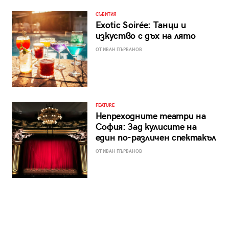
СЪБИТИЯ
Exotic Soirée: Танци и
изкуство с дъх на лято
ОТ ИВАН ПЪРВАНОВ
FEATURE
Непреходните театри на
София: Зад кулисите на
един по-различен спектакъл
ОТ ИВАН ПЪРВАНОВ