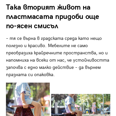
Така вторият живот на
пластмасата придоби още
по-ясен смисъл
– тя се върна в градската среда като нещо
полезно и красиво. Мебелите не само
преобразиха крайречните пространства, но и
напомниха на всеки от нас, че устойчивостта
започва с едно малко действие – да върнем
празната си опаковка.