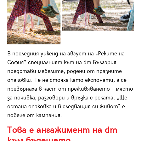
В последния уикенд на август на „Реките на
София“ специалният кът на dm България
представи мебелите, родени от празните
опаковки. Те не стояха като експонати, а се
превърнаха в част от преживяването – място
за почивка, разговори и връзка с реката. „Ще
остана опаковка и в следващия си живот“ е
повече от кампания.
Това е ангажимент на dm
към бъдещето