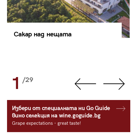
Сакар над нещата
1
/29
Избери от специалната ни Go Guide
вино селекция на wine.goguide.bg
Grape expectations - great taste!