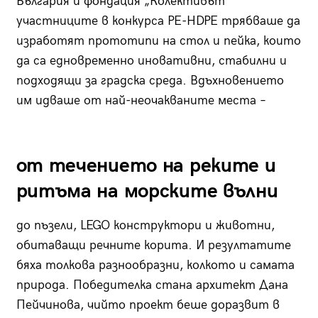
България и фондация „Колективът“
участниците в конкурса PE-HDPE трябваше да
изработят прототипи на стол и пейка, които
да са едновременно иновативни, стабилни и
подходящи за градска среда. Вдъхновението
им идваше от най-неочакваните места –
от течението на реките и
ритъма на морските вълни
до пъзели, LEGO конструктори и животни,
обитаващи речните корита. И резултатите
бяха толкова разнообразни, колкото и самата
природа. Победителка стана архитект Дана
Пейчинова, чийто проект беше доразвит в