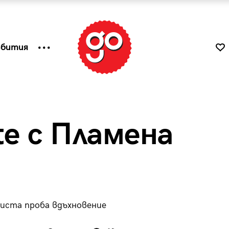
ъбития
te с Пламена
 чиста проба вдъхновение
к
Tender is the Wine – Какво
чаша
се пие на Лазурния бряг