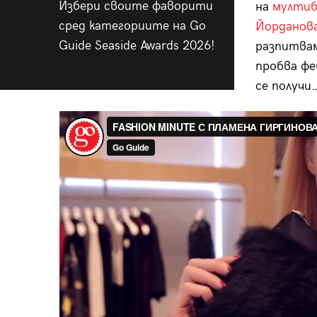
Избери своите фаворити
на
мултибр
сред категориите на Go
Йорданов
Guide Seaside Awards 2026!
разпитвам
пробва фе
се получи