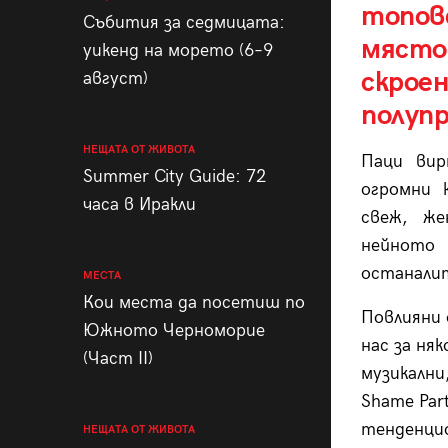
топове
Събития за седмицата:
място 
уикенд на морето (6–9
скроен
август)
полупр
НЕЩАТА ОТ ЖИВОТА
Паци вир
Summer City Guide: 72
огромни 
часа в Иракли
свеж, же
нейното 
останали
МЕСТА
Кои места да посетиш по
Повлияни 
Южното Черноморие
нас за ня
(Част II)
музикални
Shame Part
тенденци
НЕЩАТА ОТ ЖИВОТА