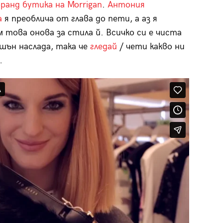
анд бутика на Morrigan
.
Антония
а
я преоблича от глава до пети, а аз я
 това онова за стила й. Всичко си е чиста
шън наслада, така че
гледай
/ чети какво ни
…