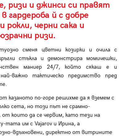
, ризи и джинси си правят
в гардероба й с добре
и рокли, черни сака и
озрачни ризи.
туозно сменя цветни козирки и очила с
кръгли стъкла и демонстрира момичешки,
нствен маниер 24/7, който сякаш е и
най-важно тактическо предимство пред
те.
от казаното по-горе решихме да я вземем с
колко сета, но този път не срамно-
, от които да се червим, като тези на
y-тата им с Vajarov и Ирина, а
озно-вдъхновени, директно от витрините