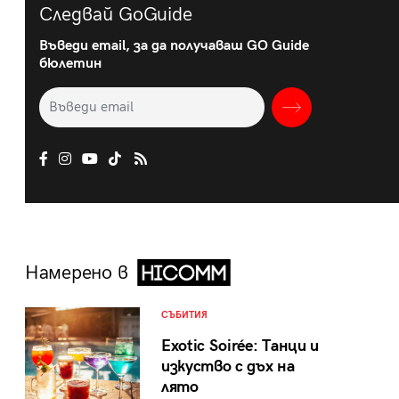
Следвай GoGuide
Въведи email, за да получаваш GO Guide
бюлетин
Намерено в
СЪБИТИЯ
Exotic Soirée: Танци и
изкуство с дъх на
лято