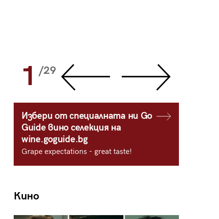
1
2
/29
/
Избери от специалната ни Go
Guide вино селекция на
wine.goguide.bg
Grape expectations - great taste!
Кино