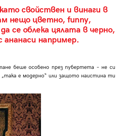
 като свойствен и винаги в
ам нещо цветно, funny,
да се облека цялата в черно,
с ананаси например.
тане беше особено през пубертета – не си
о „така е модерно“ или защото наистина ти