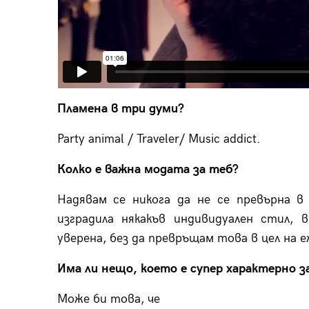
Пламена в три думи?
Party animal / Traveler/ Music addict.
Колко е важна модата за теб?
Надявам се никога да не се превърна в
изградила някакъв индивидуален стил,
уверена, без да превръщам това в цел на 
Има ли нещо, което е супер характерно з
Може би това, че