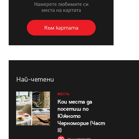
Най-четени
МЕСТА
Кои места да
посетиш по
Южното
Черноморие (Част
II)