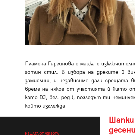
Пламена Гиргинова е мацка с изключителн
готин стил. В избора на дрехите й ви
замислиш, и независимо дали срещата ви
време на някое от участията й (като оп
като DJ, бел. ред.), погледът ти неминуе
който изглежда.
Шапки
десени
НЕЩАТА ОТ ЖИВОТА