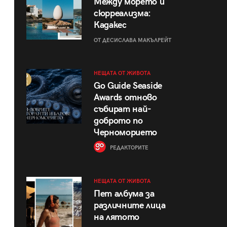
Между морето и
сюрреализма:
Кадакес
ОТ ДЕСИСЛАВА МАКЪЛРЕЙТ
НЕЩАТА ОТ ЖИВОТА
Go Guide Seaside
Awards отново
събират най-
доброто по
Черноморието
РЕДАКТОРИТЕ
НЕЩАТА ОТ ЖИВОТА
Пет албума за
различните лица
на лятото