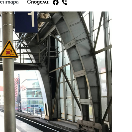
ментара
Сподели:
29
/29