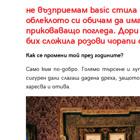
не възприемам basic стила
облеклото си обичам да им
приковаващо погледа. Дори 
бих сложила розови чорапи 
Как се промени той през годините?
Само към по-добро. Голямо търсене и лу
сигурен дали слагаш дадена дреха, защот
харесва и отива.