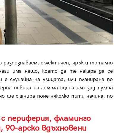
о разпознаваем, еклектичен, ярък и тотално
наги има нещо, което да те накара да се
 е случайна на улицата, или планирана по
ерна певица на голяма сцена или зад пулта
мо ще сканира поне няколко пъти начина, по
 с периферия, фламинго
, 90-арско вдъхновени