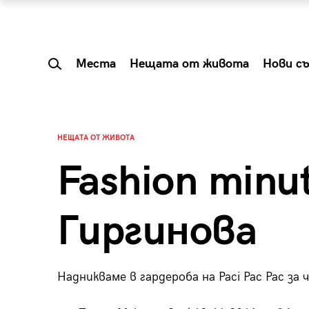
Места
Нещата от живота
Нови с
НЕЩАТА ОТ ЖИВОТА
Fashion minu
Гиргинова
Надникваме в гардероба на Paci Pac Pac за
 Shareable:
Summer Prelude: ка
лги вечери и
започва лятото в 