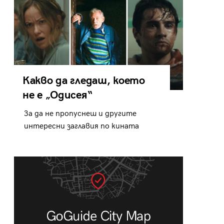
Какво да гледаш, което
не е „Одисея“
За да не пропуснеш и другите
интересни заглавия по кината