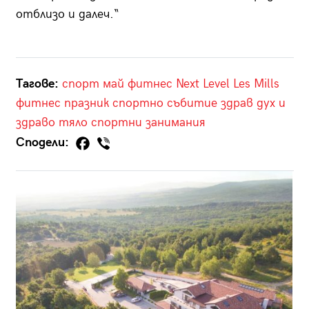
отблизо и далеч.“
Тагове:
спорт
май
фитнес
Next Level Les Mills
фитнес празник
спортно събитие
здрав дух и
здраво тяло
спортни занимания
Сподели: