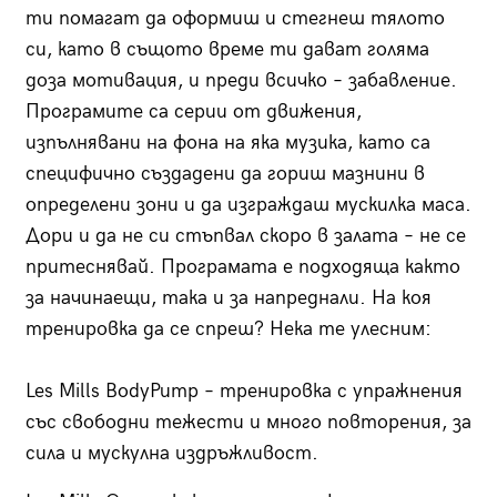
ти помагат да оформиш и стегнеш тялото
си, като в същото време ти дават голяма
доза мотивация, и преди всичко – забавление.
Програмите са серии от движения,
изпълнявани на фона на яка музика, като са
специфично създадени да гориш мазнини в
определени зони и да изграждаш мускилка маса.
Дори и да не си стъпвал скоро в залата – не се
притеснявай. Програмата е подходяща както
за начинаещи, така и за напреднали. На коя
тренировка да се спреш? Нека те улесним:
Les Mills BodyPump – тренировка с упражнения
със свободни тежести и много повторения, за
сила и мускулна издръжливост.