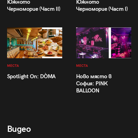
Южното
Южното
Черноморие (Част II)
Черноморие (Част I)
МЕСТА
МЕСТА
Spotlight On: DÒMA
Ново място в
София: PINK
BALLOON
Видео