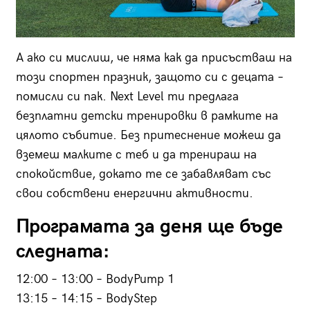
А ако си мислиш, че няма как да присъстваш на
този спортен празник, защото си с децата –
помисли си пак. Next Level ти предлага
безплатни детски тренировки в рамките на
цялото събитие. Без притеснение можеш да
вземеш малките с теб и да тренираш на
спокойствие, докато те се забавляват със
свои собствени енергични активности.
Програмата за деня ще бъде
следната:
12:00 – 13:00 – BodyPump 1
13:15 – 14:15 – BodyStep