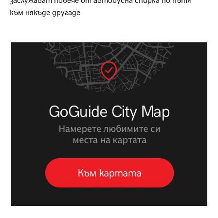
заслужават повече от автобусна спирка по пътя
към някъде другаде