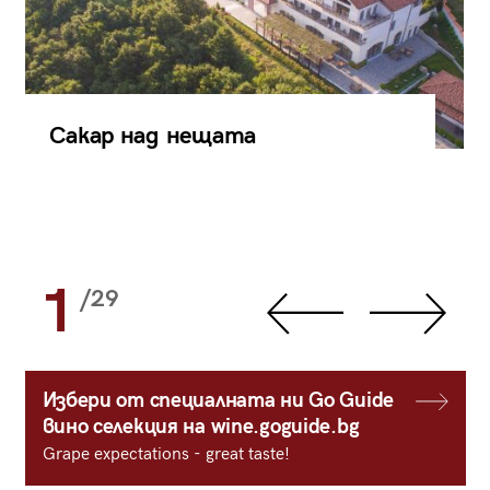
Сакар над нещата
1
/29
Избери от специалната ни Go Guide
вино селекция на wine.goguide.bg
Grape expectations - great taste!