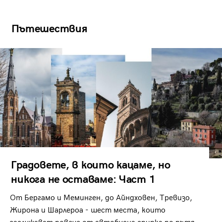
Пътешествия
Градовете, в които кацаме, но
никога не оставаме: Част 1
От Бергамо и Меминген, до Айндховен, Тревизо,
Жирона и Шарлероа - шест места, които