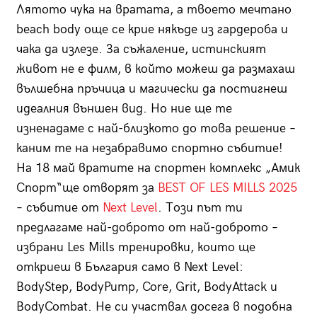
Лятото чука на вратата, а твоето мечтано
beach body още се крие някъде из гардероба и
чака да излезе. За съжаление, истинският
живот не е филм, в който можеш да размахаш
вълшебна пръчица и магически да постигнеш
идеалния външен вид. Но ние ще те
изненадаме с най-близкото до това решение –
каним те на незабравимо спортно събитие!
На 18 май вратите на спортен комплекс „Амик
Спорт“ще отворят за
BEST OF LES MILLS 2025
– събитие от
Next Level
. Този път ти
предлагаме най-доброто от най-доброто –
избрани Les Mills тренировки, които ще
откриеш в България само в Next Level:
BodyStep, BodyPump, Core, Grit, BodyAttack и
BodyCombat. Не си участвал досега в подобна