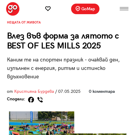
GoMap
НЕЩАТА ОТ ЖИВОТА
Влез във форма за лятото с
BEST OF LES MILLS 2025
Каним те на спортен празник - очаквай ден,
изпълнен с енергия, ритъм и истинско
вдъхновение
от
Кристияна Бурдева
/ 07.05.2025
0 коментара
Сподели: