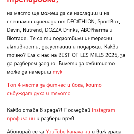
на място ще можеш да се насладиш и на
специални изненади от DECATHLON, SportBox,
Devin, Nutrend, DOZZA Drinks, ABOPharma и
Biotrade. Те са ти подготвили интересни
активности, дегустации и подаръци. Какви
точно? Ела с нас на BEST OF LES MILLS 2025, за
да разберем заедно. Билети за събитието
може да намериш
тук
Топ 4 места за фитнес и йога, които
събуждат духа и тялото
Какво става в града?! Последвай
Instagram
профила ни
и разбери пръв.
Абонирай се за
YouTube канала ни
и виж града