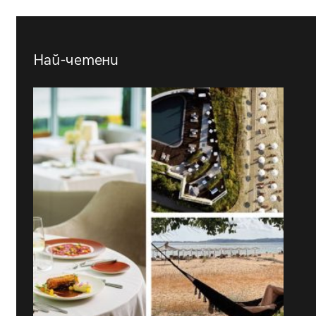
Най-четени