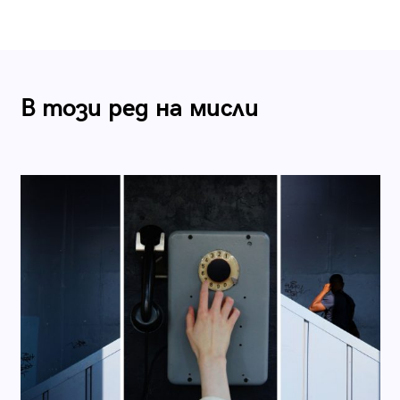
В този ред на мисли