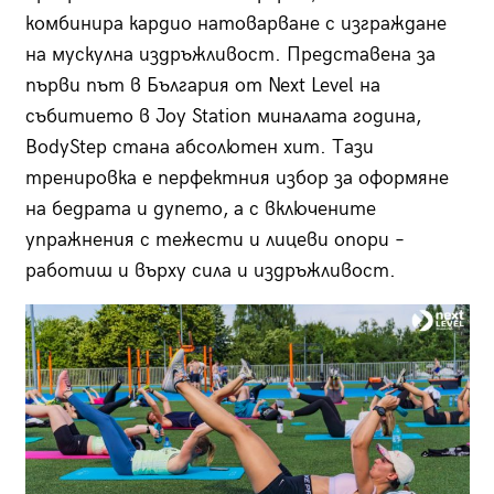
комбинира кардио натоварване с изграждане
на мускулна издръжливост. Представена за
първи път в България от Next Level на
събитието в Joy Station миналата година,
BodyStep стана абсолютен хит. Тази
тренировка е перфектния избор за оформяне
на бедрата и дупето, а с включените
упражнения с тежести и лицеви опори –
работиш и върху сила и издръжливост.