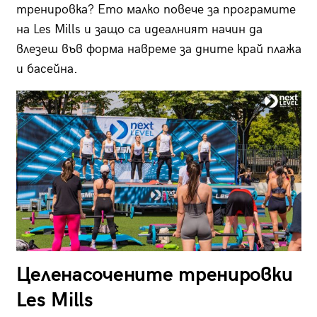
тренировка? Ето малко повече за програмите
на Les Mills и защо са идеалният начин да
влезеш във форма навреме за дните край плажа
и басейна.
Целенасочените тренировки
Les Mills