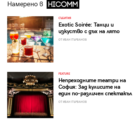
Намерено в
СЪБИТИЯ
Exotic Soirée: Танци и
изкуство с дъх на лято
ОТ ИВАН ПЪРВАНОВ
FEATURE
Непреходните театри на
София: Зад кулисите на
един по-различен спектакъл
ОТ ИВАН ПЪРВАНОВ