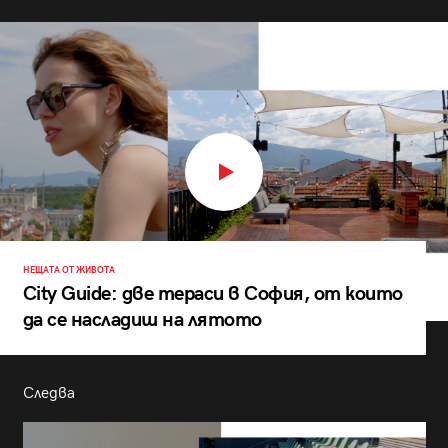
НЕЩАТА ОТ ЖИВОТА
City Guide: две тераси в София, от които
да се насладиш на лятото
Следва